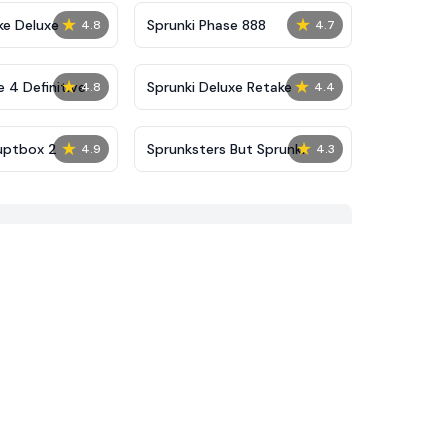
★
★
ke Deluxe
Sprunki Phase 888
4.8
4.7
★
★
 4 Definitive
Sprunki Deluxe Retake
4.8
4.4
★
★
uptbox 2
Sprunksters But Sprunki
4.9
4.3