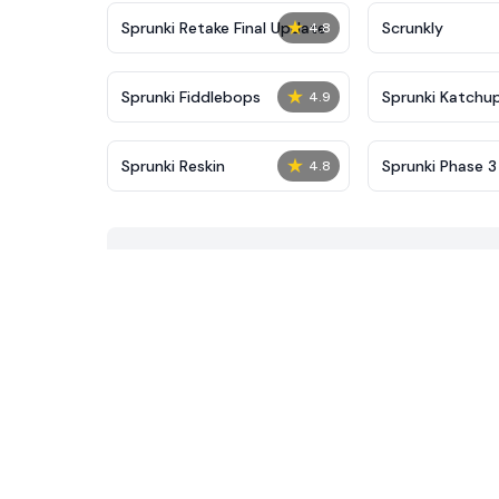
★
Sprunki Retake Final Update
Scrunkly
4.8
★
Sprunki Fiddlebops
Sprunki Katchu
4.9
★
Sprunki Reskin
Sprunki Phase 3 
4.8