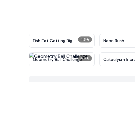
4.8
★
Fish Eat Getting Big
Neon Rush
4.9
★
Geometry Ball Challenge
Cataclysm Incr