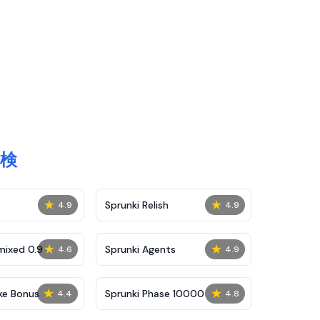
探検
★
★
Sprunki Relish
4.9
4.9
★
★
mixed 0.9
Sprunki Agents
4.6
4.9
★
★
ke Bonus
Sprunki Phase 10000
4.4
4.8