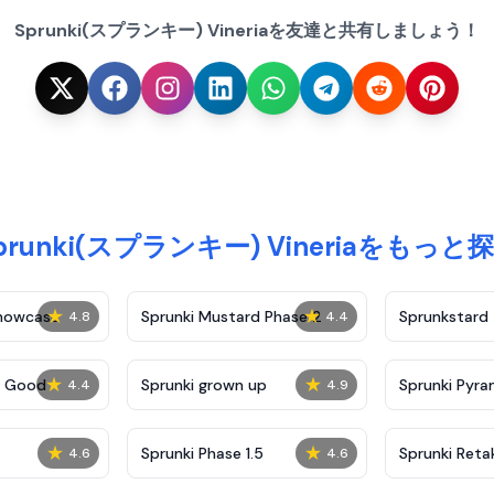
Sprunki(スプランキー) Vineriaを友達と共有しましょう！
prunki(スプランキー) Vineriaをもっと
★
★
Showcase
Sprunki Mustard Phase 2
Sprunkstard
4.8
4.4
★
★
c Good
Sprunki grown up
Sprunki Pyra
4.4
4.9
★
★
Sprunki Phase 1.5
Sprunki Reta
4.6
4.6