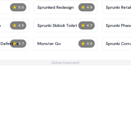
★
★
Sprunked Redesign
Sprunki Reta
5.0
4.9
★
★
p
Sprunki Skibidi Toilet
Sprunki Phase
4.5
4.7
★
★
Definitive
Monster Go
Sprunki Corr
4.7
4.6
Advertisement