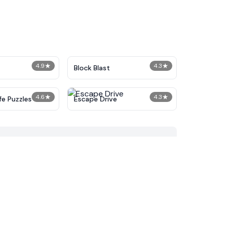
4.9
★
4.3
★
Block Blast
4.6
★
4.3
★
fe Puzzles
Escape Drive