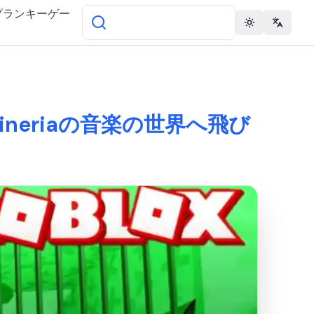
プランキーゲー
Toggle theme
Change 
) Vineriaの音楽の世界へ飛び