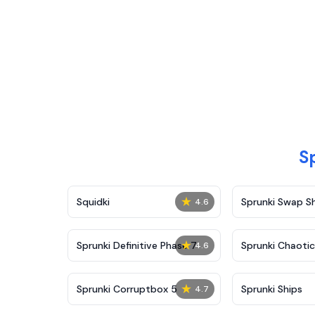
S
★
Squidki
Sprunki Swap 
4.6
★
Sprunki Definitive Phase 7
Sprunki Chaoti
4.6
★
Sprunki Corruptbox 5
Sprunki Ships
4.7