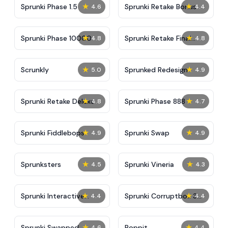
★
★
Sprunki Phase 1.5
Sprunki Retake Bonus
4.6
4.4
★
★
Sprunki Phase 10000
Sprunki Retake Final
4.8
4.8
Update
★
★
Scrunkly
Sprunked Redesign
5.0
4.9
★
★
Sprunki Retake Deluxe
Sprunki Phase 888
4.8
4.7
★
★
Sprunki Fiddlebops
Sprunki Swap
4.9
4.9
★
★
Sprunksters
Sprunki Vineria
4.5
4.3
★
★
Sprunki Interactive
Sprunki Corruptbox 3
4.4
4.4
Tunner
Remake
★
★
Sprunki Swapped
Poppit​
4.6
4.4