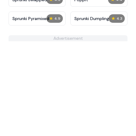
★
★
Sprunki Pyramixed
Sprunki Dumpling
4.9
4.3
Advertisement