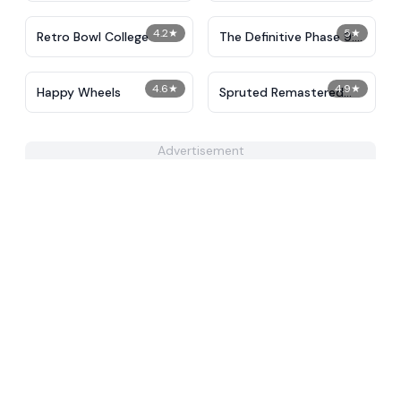
4.2
★
5
★
Retro Bowl College
The Definitive Phase 9:
Demolition
4.6
★
4.9
★
Happy Wheels
Spruted Remastered
Alternative Phase 2
Advertisement