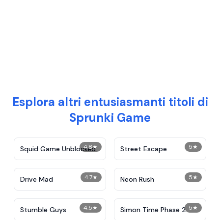
Esplora altri entusiasmanti titoli di
Sprunki Game
4.8
★
5
★
Squid Game Unblocked
Street Escape
4.7
★
5
★
Drive Mad
Neon Rush
4.5
★
5
★
Stumble Guys
Simon Time Phase 2