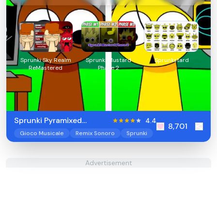
Sprunki Sky Realm
Sprunki Mustard
Sprunkstard
ReMastered
Phase 2
Sprunki Pyramixed
4.4
8,701
Swapped
Gioco Musicale
Remix Sonoro
Sprunki
Advertisement