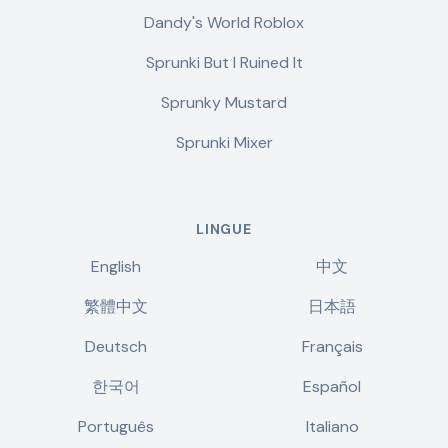
Dandy's World Roblox
Sprunki But I Ruined It
Sprunky Mustard
Sprunki Mixer
LINGUE
English
中文
繁體中文
日本語
Deutsch
Français
한국어
Español
Português
Italiano