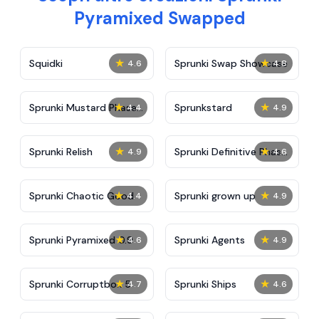
Pyramixed Swapped
★
★
Squidki
Sprunki Swap Showcase
4.6
4.8
★
★
Sprunki Mustard Phase
Sprunkstard
4.4
4.9
2
★
★
Sprunki Relish
Sprunki Definitive Phase
4.9
4.6
7
★
★
Sprunki Chaotic Good
Sprunki grown up
4.4
4.9
★
★
Sprunki Pyramixed 0.9
Sprunki Agents
4.6
4.9
★
★
Sprunki Corruptbox 5
Sprunki Ships
4.7
4.6