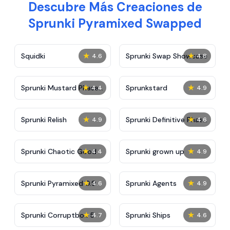
Descubre Más Creaciones de
Sprunki Pyramixed Swapped
★
★
Squidki
Sprunki Swap Showcase
4.6
4.8
★
★
Sprunki Mustard Phase
Sprunkstard
4.4
4.9
2
★
★
Sprunki Relish
Sprunki Definitive Phase
4.9
4.6
7
★
★
Sprunki Chaotic Good
Sprunki grown up
4.4
4.9
★
★
Sprunki Pyramixed 0.9
Sprunki Agents
4.6
4.9
★
★
Sprunki Corruptbox 5
Sprunki Ships
4.7
4.6