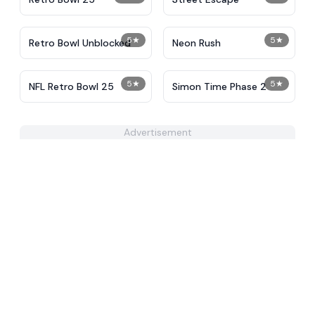
5
★
5
★
Retro Bowl Unblocked
Neon Rush
5
★
5
★
NFL Retro Bowl 25
Simon Time Phase 2
Advertisement