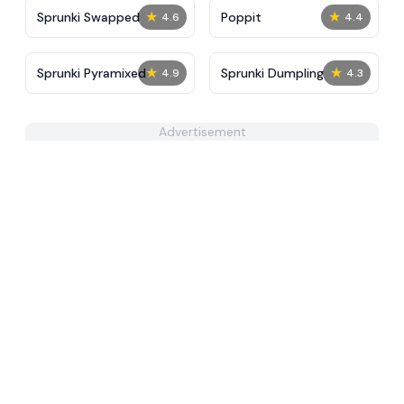
★
★
Sprunki Swapped
Poppit​
4.6
4.4
★
★
Sprunki Pyramixed
Sprunki Dumpling
4.9
4.3
Advertisement