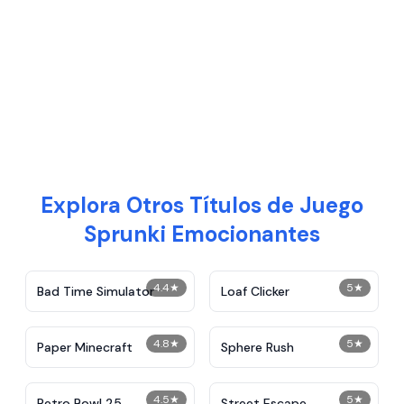
Explora Otros Títulos de Juego
Sprunki Emocionantes
4.4
★
5
★
Bad Time Simulator
Loaf Clicker
4.8
★
5
★
Paper Minecraft
Sphere Rush
4.5
★
5
★
Retro Bowl 25
Street Escape