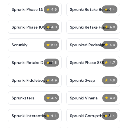
★
★
Sprunki Phase 1.5
Sprunki Retake Bonus
4.6
4.4
★
★
Sprunki Phase 10000
Sprunki Retake Final
4.8
4.8
Update
★
★
Scrunkly
Sprunked Redesign
5.0
4.9
★
★
Sprunki Retake Deluxe
Sprunki Phase 888
4.8
4.7
★
★
Sprunki Fiddlebops
Sprunki Swap
4.9
4.9
★
★
Sprunksters
Sprunki Vineria
4.5
4.3
★
★
Sprunki Interactive
Sprunki Corruptbox 3
4.4
4.4
Tunner
Remake