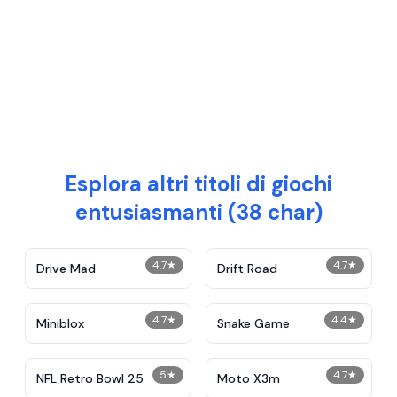
Esplora altri titoli di giochi
entusiasmanti (38 char)
4.7
★
4.7
★
Drive Mad
Drift Road
4.7
★
4.4
★
Miniblox
Snake Game
5
★
4.7
★
NFL Retro Bowl 25
Moto X3m