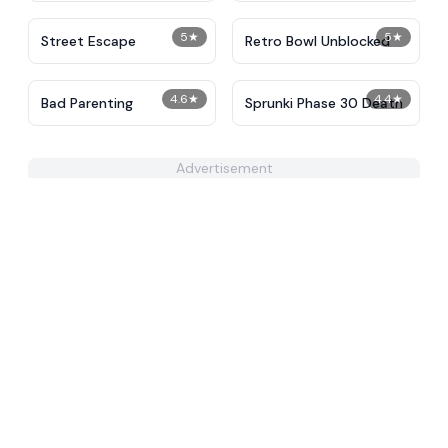
5
★
5
★
Street Escape
Retro Bowl Unblocked
4.6
★
4.4
★
Bad Parenting
Sprunki Phase 30 Death
Advertisement