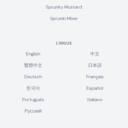
Sprunky Mustard
Sprunki Mixer
LINGUE
English
中文
繁體中文
日本語
Deutsch
Français
한국어
Español
Português
Italiano
Русский