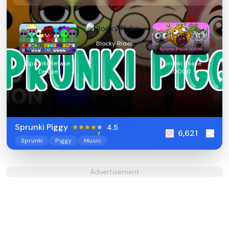
Blocky Rider
Sprunki Retake
Sprunki Phase
Deluxe
10000
Sprunki Piggy
4.5
6,621
Sprunki
Piggy
Music
Advertisement