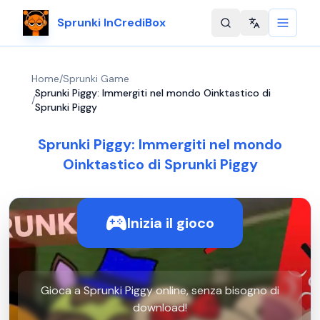
Sprunki InCrediBox
Change langu
Home
/
Sprunki Game
Sprunki Piggy: Immergiti nel mondo Oinktastico di
/
Sprunki Piggy
Sprunki Piggy: Immergiti nel mondo
Oinktastico di Sprunki Piggy
Inizia il gioco
Gioca a Sprunki Piggy online, senza bisogno di
download!