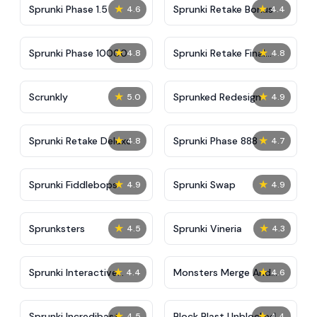
★
★
Sprunki Phase 1.5
Sprunki Retake Bonus
4.6
4.4
★
★
Sprunki Phase 10000
Sprunki Retake Final
4.8
4.8
Update
★
★
Scrunkly
Sprunked Redesign
5.0
4.9
★
★
Sprunki Retake Deluxe
Sprunki Phase 888
4.8
4.7
★
★
Sprunki Fiddlebops
Sprunki Swap
4.9
4.9
★
★
Sprunksters
Sprunki Vineria
4.5
4.3
★
★
Sprunki Interactive
Monsters Merge And
4.4
4.6
Tunner
Sort
★
★
Sprunki Incredibast
Block Blast Unblocked
4.5
4.4