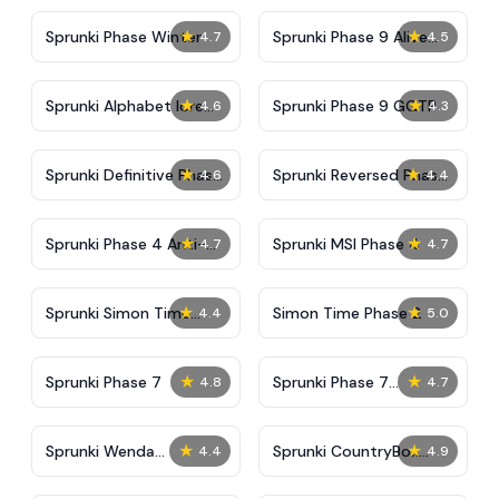
★
★
Sprunki Phase Winter
Sprunki Phase 9 Alive
4.7
4.5
And Malediction
★
★
Sprunki Alphabet lore
Sprunki Phase 9 GGTP
4.6
4.3
Arabic Phase 3
★
★
Sprunki Definitive Phase
Sprunki Reversed Phase
4.6
4.4
9 New
3 Definitive
★
★
Sprunki Phase 4 Anti-
Sprunki MSI Phase 4
4.7
4.7
Shifted
★
★
Sprunki Simon Time
Simon Time Phase 2
4.4
5.0
Phase 2
★
★
Sprunki Phase 7
Sprunki Phase 7
4.8
4.7
Definitive (Fanmade)
★
★
Sprunki Wenda
Sprunki CountryBox
4.4
4.9
Treatment Phase 40
Dark Phase