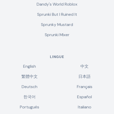
Dandy's World Roblox
Sprunki But I Ruined It
Sprunky Mustard
Sprunki Mixer
LINGUE
English
中文
繁體中文
日本語
Deutsch
Français
한국어
Español
Português
Italiano