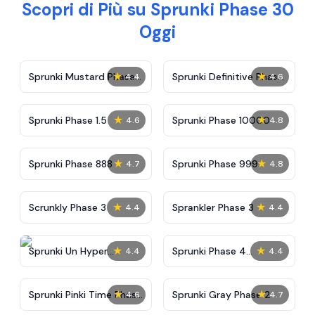
Scopri di Più su Sprunki Phase 30
Oggi
★
★
Sprunki Mustard Phase
Sprunki Definitive Phase
4.4
4.6
2
7
★
★
Sprunki Phase 1.5
Sprunki Phase 10000
4.6
4.8
★
★
Sprunki Phase 888
Sprunki Phase 999
4.7
4.8
★
★
Scrunkly Phase 3
Sprankler Phase 3
4.4
4.4
★
★
Sprunki Un Hyper
Sprunki Phase 4
4.4
4.4
Shifted Phase 4
Alternate Edition
★
★
Sprunki Pinki Time Phase
Sprunki Gray Phase 2
4.6
4.7
3