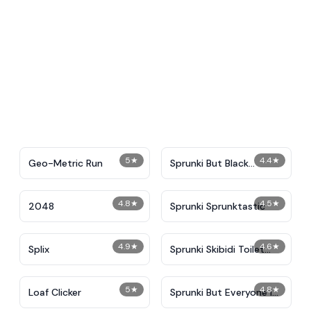
5
★
4.4
★
Geo-Metric Run
Sprunki But Black
Replace with Sakta
4.8
★
4.5
★
2048
Sprunki Sprunktastic
4.9
★
4.6
★
Splix
Sprunki Skibidi Toilet
Remake 4.5
5
★
4.8
★
Loaf Clicker
Sprunki But Everyone is
Big