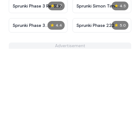
★
★
Sprunki Phase 3 Re-Skin
Sprunki Simon Time
4.7
4.5
PHASE 3
★
★
Sprunki Phase 3
Sprunki Phase 222
4.4
5.0
Remaster But More
Sprunkified
Advertisement