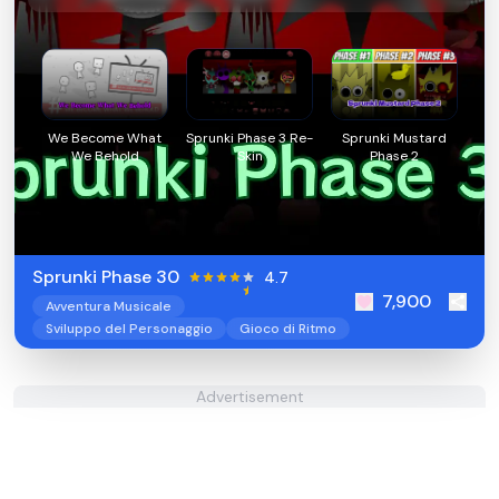
We Become What
Sprunki Phase 3 Re-
Sprunki Mustard
We Behold
Skin
Phase 2
Sprunki Phase 30
4.7
7,900
Avventura Musicale
Sviluppo del Personaggio
Gioco di Ritmo
Advertisement