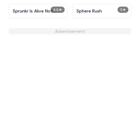
4.6
★
5
★
Sprunkr Is Alive Not
Sphere Rush
Dead
Advertisement