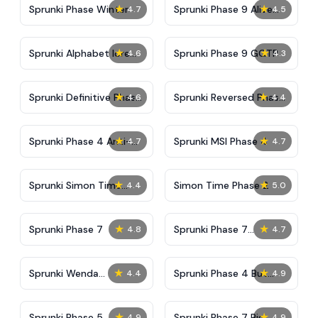
★
★
Sprunki Phase Winter
Sprunki Phase 9 Alive
4.7
4.5
And Malediction
★
★
Sprunki Alphabet lore
Sprunki Phase 9 GGTP
4.6
4.3
Arabic Phase 3
★
★
Sprunki Definitive Phase
Sprunki Reversed Phase
4.6
4.4
9 New
3 Definitive
★
★
Sprunki Phase 4 Anti-
Sprunki MSI Phase 4
4.7
4.7
Shifted
★
★
Sprunki Simon Time
Simon Time Phase 2
4.4
5.0
Phase 2
★
★
Sprunki Phase 7
Sprunki Phase 7
4.8
4.7
Definitive (Fanmade)
★
★
Sprunki Wenda
Sprunki Phase 4 But
4.4
4.9
Treatment Phase 40
Normal
★
★
Sprunki Phase 5
Sprunki Phase 7 Big
4.9
4.9