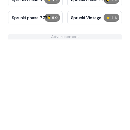
Remastered
Update
★
★
Sprunki phase 7777
Sprunki Vintage
5.0
4.6
Definitive Phase 3
Advertisement