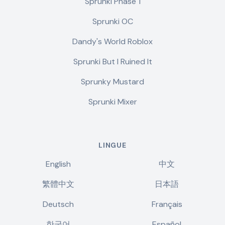
Sprunki Phase 1
Sprunki OC
Dandy's World Roblox
Sprunki But I Ruined It
Sprunky Mustard
Sprunki Mixer
LINGUE
English
中文
繁體中文
日本語
Deutsch
Français
한국어
Español