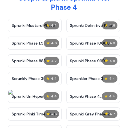
Phase 4
★
★
Sprunki Mustard Phase
Sprunki Definitive Phase
4.4
4.6
2
7
★
★
Sprunki Phase 1.5
Sprunki Phase 10000
4.6
4.8
★
★
Sprunki Phase 888
Sprunki Phase 999
4.7
4.8
★
★
Scrunkly Phase 3
Sprankler Phase 3
4.4
4.4
★
★
Sprunki Un Hyper
Sprunki Phase 4
4.4
4.4
Shifted Phase 4
Alternate Edition
★
★
Sprunki Pinki Time Phase
Sprunki Gray Phase 2
4.6
4.7
3