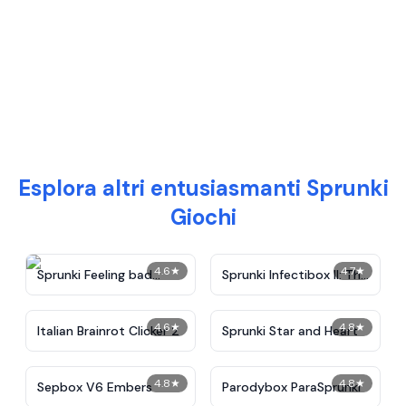
Esplora altri entusiasmanti Sprunki
Giochi
4.6
★
4.7
★
Sprunki Feeling bad
Sprunki Infectibox II: The
Remake deluxe
Remaster
4.6
★
4.8
★
Italian Brainrot Clicker 2
Sprunki Star and Heart
4.8
★
4.8
★
Sepbox V6 Embers
Parodybox ParaSprunki