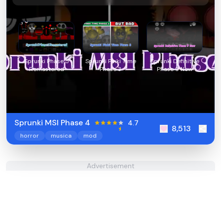
Sprunki Phase 5
Sprunki Pinki Time
Sprunki Definitive
Remastered
Phase 3
Phase 9 New
Sprunki MSI Phase 4
4.7
8,513
horror
musica
mod
Advertisement