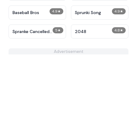
4.9
★
4.9
★
Baseball Bros
Sprunki Song
5
★
4.8
★
Spranke Cancelled
2048
Update
Advertisement