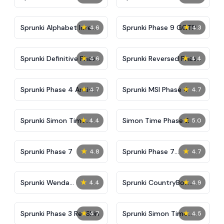
And Malediction
★
★
Sprunki Alphabet lore
Sprunki Phase 9 GGTP
4.6
4.3
Arabic Phase 3
★
★
Sprunki Definitive Phase
Sprunki Reversed Phase
4.6
4.4
9 New
3 Definitive
★
★
Sprunki Phase 4 Anti-
Sprunki MSI Phase 4
4.7
4.7
Shifted
★
★
Sprunki Simon Time
Simon Time Phase 2
4.4
5.0
Phase 2
★
★
Sprunki Phase 7
Sprunki Phase 7
4.8
4.7
Definitive (Fanmade)
★
★
Sprunki Wenda
Sprunki CountryBox
4.4
4.9
Treatment Phase 40
Dark Phase
★
★
Sprunki Phase 3 Re-Skin
Sprunki Simon Time
4.7
4.5
PHASE 3