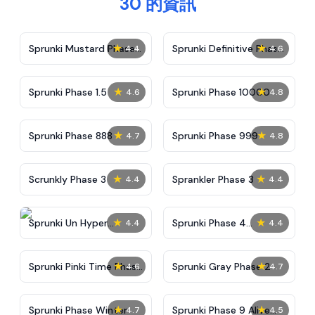
30 的資訊
★
★
Sprunki Mustard Phase
Sprunki Definitive Phase
4.4
4.6
2
7
★
★
Sprunki Phase 1.5
Sprunki Phase 10000
4.6
4.8
★
★
Sprunki Phase 888
Sprunki Phase 999
4.7
4.8
★
★
Scrunkly Phase 3
Sprankler Phase 3
4.4
4.4
★
★
Sprunki Un Hyper
Sprunki Phase 4
4.4
4.4
Shifted Phase 4
Alternate Edition
★
★
Sprunki Pinki Time Phase
Sprunki Gray Phase 2
4.6
4.7
3
★
★
Sprunki Phase Winter
Sprunki Phase 9 Alive
4.7
4.5