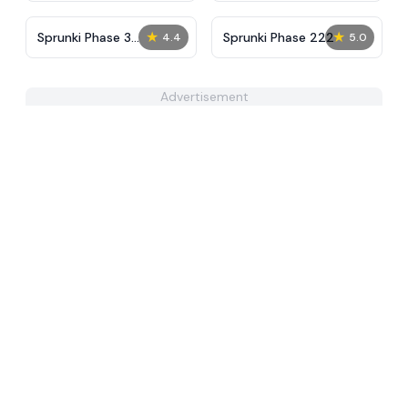
★
★
Sprunki Phase 3
Sprunki Phase 222
4.4
5.0
Remaster But More
Sprunkified
Advertisement