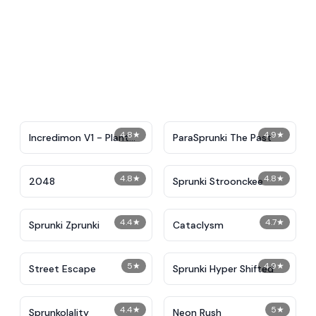
4.8
★
4.9
★
Incredimon V1 - Plant
ParaSprunki The Past
Island
4.8
★
4.8
★
2048
Sprunki Stroonckee
4.4
★
4.7
★
Sprunki Zprunki
Cataclysm
5
★
4.9
★
Street Escape
Sprunki Hyper Shifted
4.4
★
5
★
Sprunkolality
Neon Rush