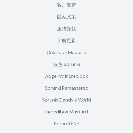
客戶支持
隱私政策
服務條款
了解更多
Colorbox Mustard
灰色 Sprunki
Abgerny Incredibox
Sprunki Remastered
Sprunki Dandy's World
Incredibox Mustard
Sprunki FNF