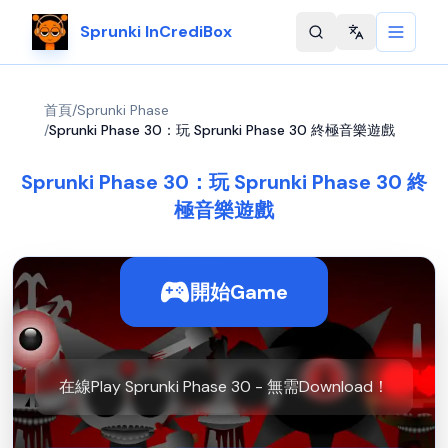
Sprunki InCrediBox
Change langu
首頁
/
Sprunki Phase
/
Sprunki Phase 30：玩 Sprunki Phase 30 終極音樂遊戲
Sprunki Phase 30：玩 Sprunki Phase 30 終
極音樂遊戲
開始Game
在線Play Sprunki Phase 30 - 無需Download！