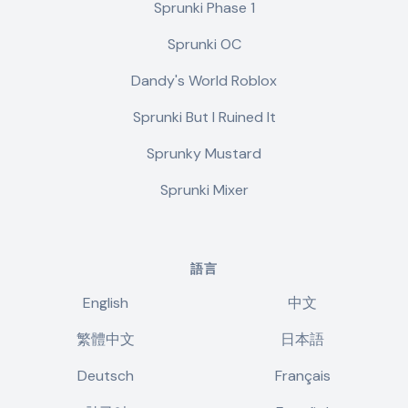
Sprunki Phase 1
Sprunki OC
Dandy's World Roblox
Sprunki But I Ruined It
Sprunky Mustard
Sprunki Mixer
語言
English
中文
繁體中文
日本語
Deutsch
Français