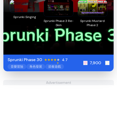
Sprunki Singing
Sprunki Phase 3 Re-
Sprunki Mustard
Skin
Phase 2
Sprunki Phase 30
4.7
7,900
音樂冒險
角色發展
節奏遊戲
Advertisement