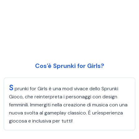
Cos'è Sprunki for Girls?
S
prunki for Girls è una mod vivace dello Sprunki
Gioco, che reinterpreta i personaggi con design
femminili. Immergiti nella creazione di musica con una
nuova svolta al gameplay classico. È un'esperienza
giocosa e inclusiva per tutti!