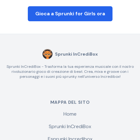
Gioca a Sprunki for Girls ora
Sprunki InCrediBox
Sprunki InCrediBox - Trasforma la tua esperienza musicale con il nostro
rivoluzionario gioco di creazione di beat. Crea, mixa e groove con i
personaggi e i suoni più sprunky nell'universo Incredibox!
MAPPA DEL SITO
Home
Sprunki InCrediBox
Esprunki Incredibox