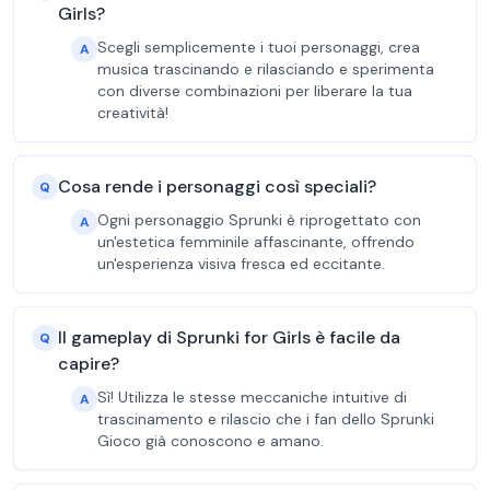
Girls?
Scegli semplicemente i tuoi personaggi, crea
A
musica trascinando e rilasciando e sperimenta
con diverse combinazioni per liberare la tua
creatività!
Cosa rende i personaggi così speciali?
Q
Ogni personaggio Sprunki è riprogettato con
A
un'estetica femminile affascinante, offrendo
un'esperienza visiva fresca ed eccitante.
Il gameplay di Sprunki for Girls è facile da
Q
capire?
Sì! Utilizza le stesse meccaniche intuitive di
A
trascinamento e rilascio che i fan dello Sprunki
Gioco già conoscono e amano.