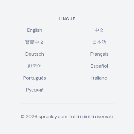
LINGUE
English
中文
繁體中文
日本語
Deutsch
Français
한국어
Español
Português
Italiano
Русский
©
2026
sprunkiy.com
Tutti i diritti riservati.