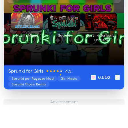
Hotline Miami
Squidki
Sprunki Sorrowful
Demises
Sprunki for Girls
4.5
6,602
Sprunki per Ragazze Mod
Girl Music
Sprunki Gioco Remix
Advertisement