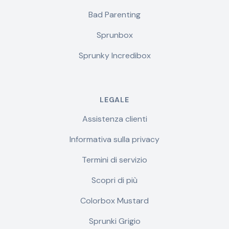
Bad Parenting
Sprunbox
Sprunky Incredibox
LEGALE
Assistenza clienti
Informativa sulla privacy
Termini di servizio
Scopri di più
Colorbox Mustard
Sprunki Grigio