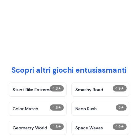
Scopri altri giochi entusiasmanti
4.8
★
4.9
★
Stunt Bike Extreme
Smashy Road
4.8
★
5
★
Color Match
Neon Rush
4.6
★
4.9
★
Geometry World
Space Waves