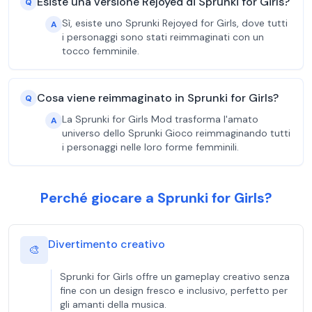
Esiste una versione Rejoyed di Sprunki for Girls?
Q
Sì, esiste uno Sprunki Rejoyed for Girls, dove tutti
A
i personaggi sono stati reimmaginati con un
tocco femminile.
Cosa viene reimmaginato in Sprunki for Girls?
Q
La Sprunki for Girls Mod trasforma l'amato
A
universo dello Sprunki Gioco reimmaginando tutti
i personaggi nelle loro forme femminili.
Perché giocare a Sprunki for Girls?
Divertimento creativo
🎨
Sprunki for Girls offre un gameplay creativo senza
fine con un design fresco e inclusivo, perfetto per
gli amanti della musica.