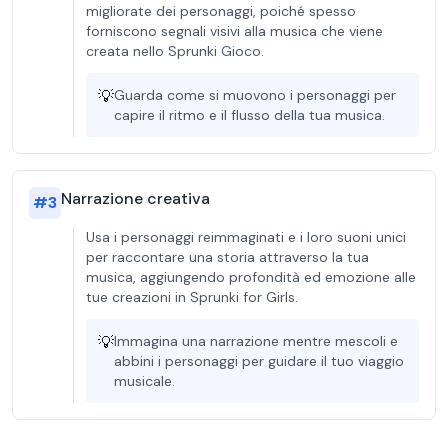
migliorate dei personaggi, poiché spesso
forniscono segnali visivi alla musica che viene
creata nello Sprunki Gioco.
💡
Guarda come si muovono i personaggi per
capire il ritmo e il flusso della tua musica.
Narrazione creativa
#
3
Usa i personaggi reimmaginati e i loro suoni unici
per raccontare una storia attraverso la tua
musica, aggiungendo profondità ed emozione alle
tue creazioni in Sprunki for Girls.
💡
Immagina una narrazione mentre mescoli e
abbini i personaggi per guidare il tuo viaggio
musicale.