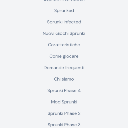
Sprunked
Sprunki Infected
Nuovi Giochi Sprunki
Caratteristiche
Come giocare
Domande frequenti
Chi siamo
Sprunki Phase 4
Mod Sprunki
Sprunki Phase 2
Sprunki Phase 3