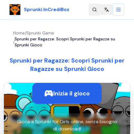
Sprunki InCrediBox
Change langu
Home
/
Sprunki Game
Sprunki per Ragazze: Scopri Sprunki per Ragazze su
/
Sprunki Gioco
Sprunki per Ragazze: Scopri Sprunki per
Ragazze su Sprunki Gioco
Inizia il gioco
Gioca a Sprunki for Girls online, senza bisogno
di download!