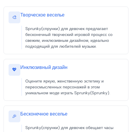
Творческое веселье
🎨
Sprunky(спрунки) для девочек предлагает
бесконечный творческий игровой процесс со
свежим, инклюзивным дизайном, идеально
подходящий для любителей музыки.
Инклюзивный дизайн
💖
Оцените яркую, женственную эстетику и
переосмысленных персонажей в этом
уникальном моде играть Sprunky(Sprunky).
Бесконечное веселье
🎉
Sprunky(спрунки) для девочек обещает часы