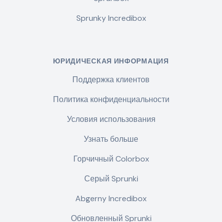
Sprunky Incredibox
ЮРИДИЧЕСКАЯ ИНФОРМАЦИЯ
Поддержка клиентов
Политика конфиденциальности
Условия использования
Узнать больше
Горчичный Colorbox
Серый Sprunki
Abgerny Incredibox
Обновленный Sprunki