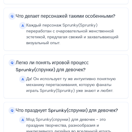
Что делает персонажей такими особенными?
Q
Каждый персонаж Sprunky(Sprunky)
A
переработан с очаровательной женственной
эстетикой, предлагая свежий и захватывающий
визуальный опыт.
Легко ли понять игровой процесс
Q
Sprunky(спрунки) для девочек?
Да! Он использует ту же интуитивно понятную
A
механику перетаскивания, которую фанаты
играть Sprunky(Sprunky) уже знают и любят.
Что празднует Sprunky(спрунки) для девочек?
Q
Мод Sprunky(спрунки) для девочек - это
A
праздник творчества, разнообразия и
инклюзивного дизайна во вселенной играть