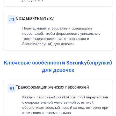
Создавайте музыку
#
3
Перетаскивайте, бросайте и смешивайте
персонажей, чтобы формировать уникальные
треки, выражающие ваше творчество в
Sprunky(спрунки) для девочек.
Ключевые особенности Sprunky(спрунки)
для девочек
Трансформации женских персонажей
#
1
Каждый персонаж Sprunky(Sprunky) переработан
с очаровательной женственной эстетикой,
обеспечивая веселый, новый взгляд, не теряя при
этом своих знаковых ритмов.