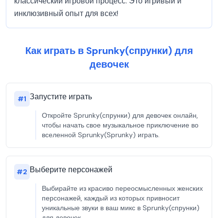
классический игровой процесс. Это игривый и
инклюзивный опыт для всех!
Как играть в Sprunky(спрунки) для
девочек
Запустите играть
#
1
Откройте Sprunky(спрунки) для девочек онлайн,
чтобы начать свое музыкальное приключение во
вселенной Sprunky(Sprunky) играть.
Выберите персонажей
#
2
Выбирайте из красиво переосмысленных женских
персонажей, каждый из которых привносит
уникальные звуки в ваш микс в Sprunky(спрунки)
для девочек.