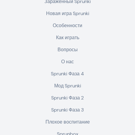
Зараженный Sprunki
Новая игра Sprunki
Особенности
Как играть
Вопросы
О нас
Sprunki Фаза 4
Мод Sprunki
Sprunki Фаза 2
Sprunki Фаза 3
Плохое воспитание
Sprunbox