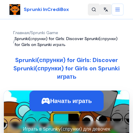
Sprunki InCrediBox
Change langu
Главная
/
Sprunki Game
Sprunki(спрунки) for Girls: Discover Sprunki(спрунки)
/
for Girls on Sprunki играть
Sprunki(спрунки) for Girls: Discover
Sprunki(спрунки) for Girls on Sprunki
играть
Начать играть
Играть в Sprunky(спрунки) для девочек