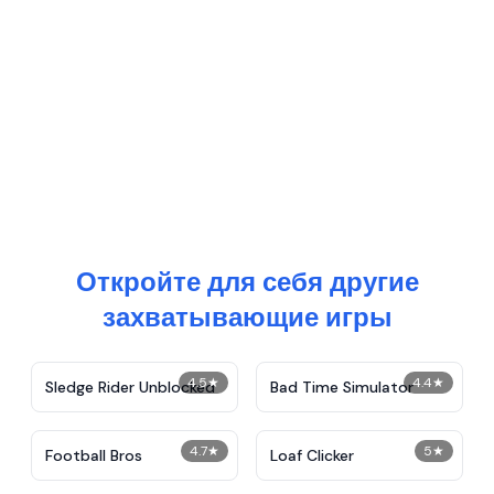
Откройте для себя другие
захватывающие игры
4.5
★
4.4
★
Sledge Rider Unblocked
Bad Time Simulator
4.7
★
5
★
Football Bros
Loaf Clicker