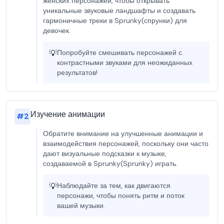
женских персонажей, чтобы открывать
уникальные звуковые ландшафты и создавать
гармоничные треки в Sprunky(спрунки) для
девочек.
💡
Попробуйте смешивать персонажей с
контрастными звуками для неожиданных
результатов!
Изучение анимации
#
2
Обратите внимание на улучшенные анимации и
взаимодействия персонажей, поскольку они часто
дают визуальные подсказки к музыке,
создаваемой в Sprunky(Sprunky) играть.
💡
Наблюдайте за тем, как двигаются
персонажи, чтобы понять ритм и поток
вашей музыки.