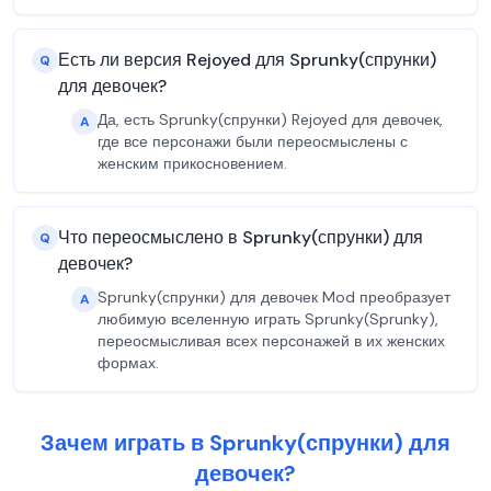
Есть ли версия Rejoyed для Sprunky(спрунки)
Q
для девочек?
Да, есть Sprunky(спрунки) Rejoyed для девочек,
A
где все персонажи были переосмыслены с
женским прикосновением.
Что переосмыслено в Sprunky(спрунки) для
Q
девочек?
Sprunky(спрунки) для девочек Mod преобразует
A
любимую вселенную играть Sprunky(Sprunky),
переосмысливая всех персонажей в их женских
формах.
Зачем играть в Sprunky(спрунки) для
девочек?