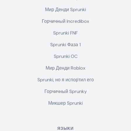
Мир Денди Sprunki
Горчичный Incredibox
Sprunki FNF
Sprunki Фаза 1
Sprunki OC
Мир Денди Roblox
Sprunki, но я испортил его
Горчичный Sprunky
Микшер Sprunki
ЯЗЫКИ