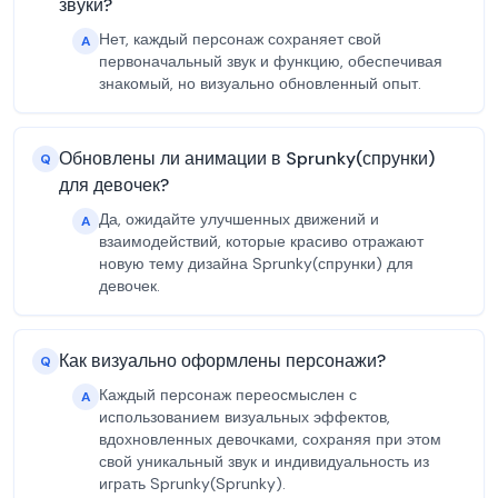
звуки?
Нет, каждый персонаж сохраняет свой
A
первоначальный звук и функцию, обеспечивая
знакомый, но визуально обновленный опыт.
Обновлены ли анимации в Sprunky(спрунки)
Q
для девочек?
Да, ожидайте улучшенных движений и
A
взаимодействий, которые красиво отражают
новую тему дизайна Sprunky(спрунки) для
девочек.
Как визуально оформлены персонажи?
Q
Каждый персонаж переосмыслен с
A
использованием визуальных эффектов,
вдохновленных девочками, сохраняя при этом
свой уникальный звук и индивидуальность из
играть Sprunky(Sprunky).