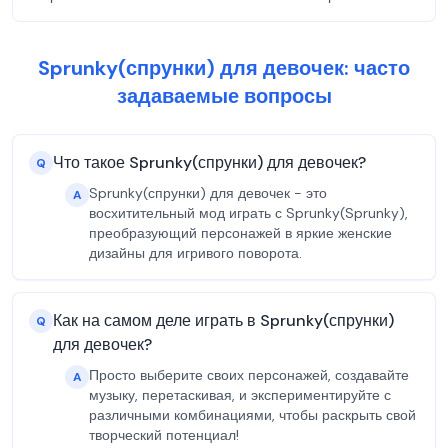
Sprunky(спрунки) для девочек: часто
задаваемые вопросы
Что такое Sprunky(спрунки) для девочек?
Q
Sprunky(спрунки) для девочек - это
A
восхитительный мод играть с Sprunky(Sprunky),
преобразующий персонажей в яркие женские
дизайны для игривого поворота.
Как на самом деле играть в Sprunky(спрунки)
Q
для девочек?
Просто выберите своих персонажей, создавайте
A
музыку, перетаскивая, и экспериментируйте с
различными комбинациями, чтобы раскрыть свой
творческий потенциал!