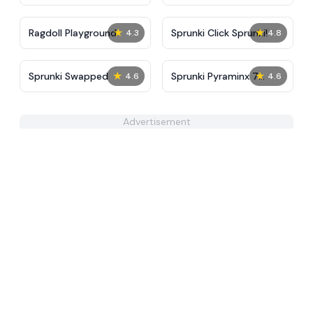
Tunner
★
★
Ragdoll Playground
Sprunki Click Sprunki!
4.3
4.8
★
★
Sprunki Swapped
Sprunki Pyraminx 7
4.6
4.6
Slots
Advertisement