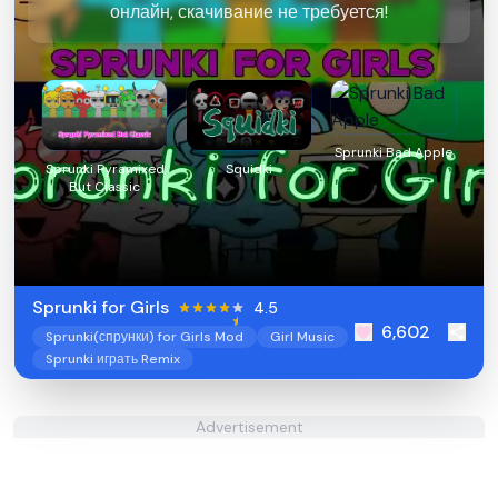
онлайн, скачивание не требуется!
Sprunki Bad Apple
Sprunki Pyramixed
Squidki
But Classic
Sprunki for Girls
4.5
6,602
Sprunki(спрунки) for Girls Mod
Girl Music
Sprunki играть Remix
Advertisement