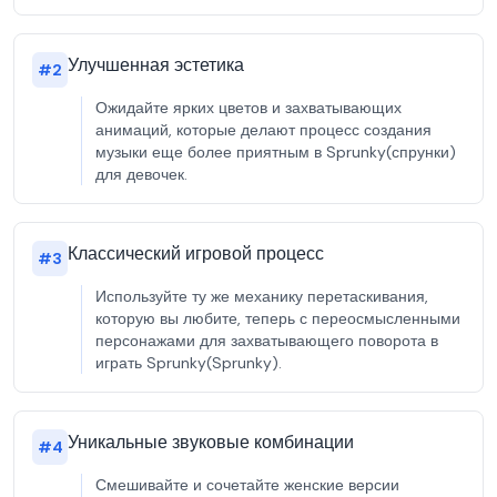
Улучшенная эстетика
#
2
Ожидайте ярких цветов и захватывающих
анимаций, которые делают процесс создания
музыки еще более приятным в Sprunky(спрунки)
для девочек.
Классический игровой процесс
#
3
Используйте ту же механику перетаскивания,
которую вы любите, теперь с переосмысленными
персонажами для захватывающего поворота в
играть Sprunky(Sprunky).
Уникальные звуковые комбинации
#
4
Смешивайте и сочетайте женские версии