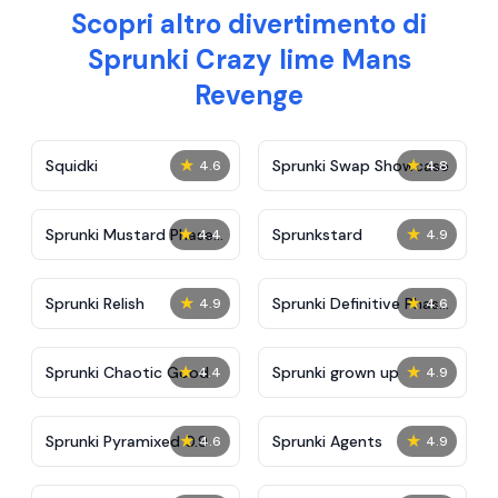
Scopri altro divertimento di
Sprunki Crazy lime Mans
Revenge
★
★
Squidki
Sprunki Swap Showcase
4.6
4.8
★
★
Sprunki Mustard Phase
Sprunkstard
4.4
4.9
2
★
★
Sprunki Relish
Sprunki Definitive Phase
4.9
4.6
7
★
★
Sprunki Chaotic Good
Sprunki grown up
4.4
4.9
★
★
Sprunki Pyramixed 0.9
Sprunki Agents
4.6
4.9