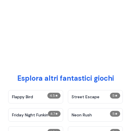
Esplora altri fantastici giochi
4.5
★
5
★
Flappy Bird
Street Escape
4.7
★
5
★
Friday Night Funkin
Neon Rush