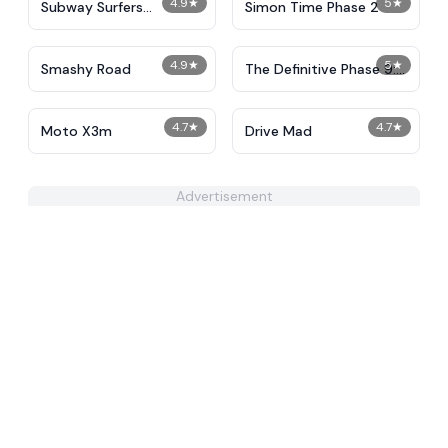
4.9
★
5
★
Subway Surfers
Simon Time Phase 2
Unblocked
4.9
★
5
★
Smashy Road
The Definitive Phase 9:
Demolition
4.7
★
4.7
★
Moto X3m
Drive Mad
Advertisement