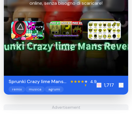
online, senza bisogno di scaricare!
Sprunki Kill Sound
Sprunki Mustard
Sprunkstard
Phase 2
Sprunki Crazy lime Mans
4.9
1,717
Revenge
remix
musica
agrumi
Advertisement