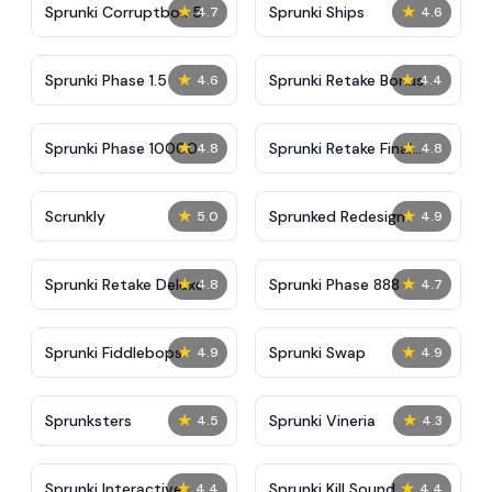
★
★
Sprunki Corruptbox 5
Sprunki Ships
4.7
4.6
★
★
Sprunki Phase 1.5
Sprunki Retake Bonus
4.6
4.4
★
★
Sprunki Phase 10000
Sprunki Retake Final
4.8
4.8
Update
★
★
Scrunkly
Sprunked Redesign
5.0
4.9
★
★
Sprunki Retake Deluxe
Sprunki Phase 888
4.8
4.7
★
★
Sprunki Fiddlebops
Sprunki Swap
4.9
4.9
★
★
Sprunksters
Sprunki Vineria
4.5
4.3
★
★
Sprunki Interactive
Sprunki Kill Sound
4.4
4.4