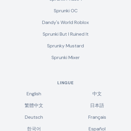
Sprunki OC
Dandy's World Roblox
Sprunki But I Ruined It
Sprunky Mustard
Sprunki Mixer
LINGUE
English
中文
繁體中文
日本語
Deutsch
Français
한국어
Español