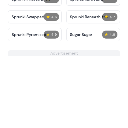
Tunner
★
★
Sprunki Swapped
Sprunki Beneath the
4.6
4.7
Water
★
★
Sprunki Pyramixed
Sugar Sugar
4.9
4.6
Advertisement