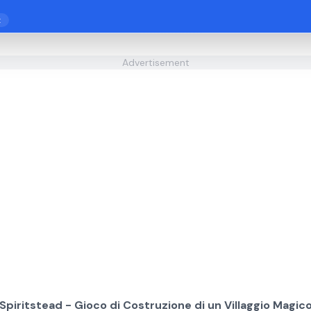
t
Advertisement
Spiritstead - Gioco di Costruzione di un Villaggio Magic