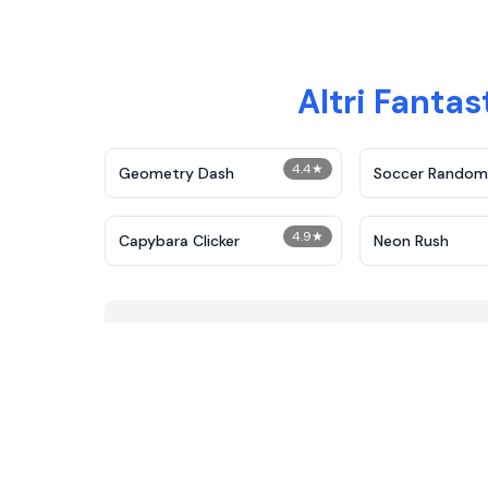
Altri Fanta
4.4
★
Geometry Dash
Soccer Random
4.9
★
Capybara Clicker
Neon Rush