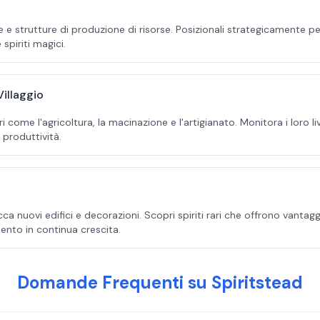
e e strutture di produzione di risorse. Posizionali strategicamente pe
spiriti magici.
Villaggio
i come l'agricoltura, la macinazione e l'artigianato. Monitora i loro live
 produttività.
a nuovi edifici e decorazioni. Scopri spiriti rari che offrono vantagg
nto in continua crescita.
Domande Frequenti su Spiritstead