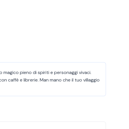
io magico pieno di spiriti e personaggi vivaci.
 con caffè e librerie. Man mano che il tuo villaggio