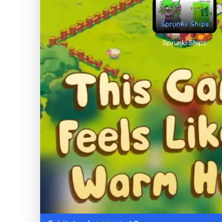
Sprunki Ships