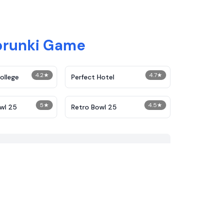
Sprunki Game
4.2
★
4.7
★
ollege
Perfect Hotel
5
★
4.5
★
wl 25
Retro Bowl 25