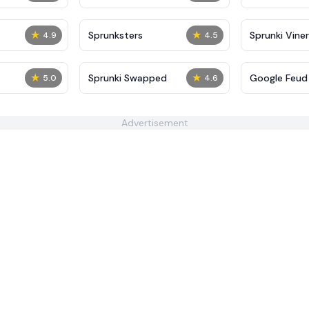
★
★
Sprunksters
Sprunki Viner
4.9
4.5
★
★
Sprunki Swapped
Google Feud
5.0
4.6
Advertisement