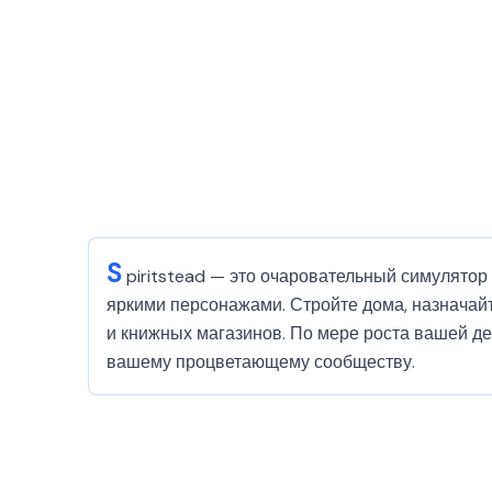
S
piritstead — это очаровательный симулятор
яркими персонажами. Стройте дома, назначай
и книжных магазинов. По мере роста вашей д
вашему процветающему сообществу.