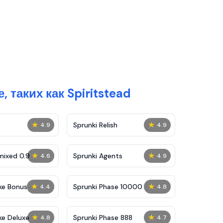
таких как Spiritstead
★
★
Sprunki Relish
4.9
4.9
★
★
mixed 0.9
Sprunki Agents
4.6
4.9
★
★
ke Bonus
Sprunki Phase 10000
4.4
4.8
★
★
ke Deluxe
Sprunki Phase 888
4.8
4.7