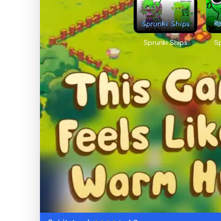
Sprunki Ships
Sp