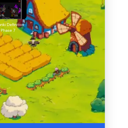
nki Definitive
Phase 7