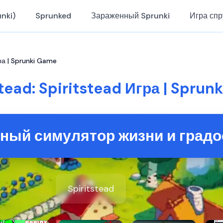
nki)
Sprunked
Зараженный Sprunki
Игра спр
гра | Sprunki Game
stead: Spiritstead Игра | Sprun
ютный симулятор жизни и град
Spiritstead