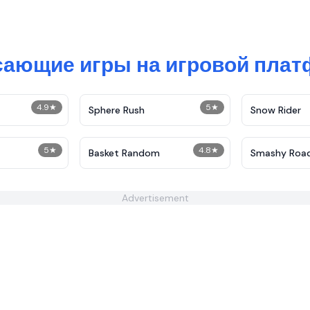
сающие игры на игровой плат
4.9
★
5
★
Sphere Rush
Snow Rider
5
★
4.8
★
Basket Random
Smashy Roa
Advertisement