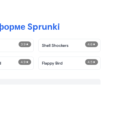
форме Sprunki
3.9
★
4.6
★
Shell Shockers
4.9
★
4.5
★
d
Flappy Bird