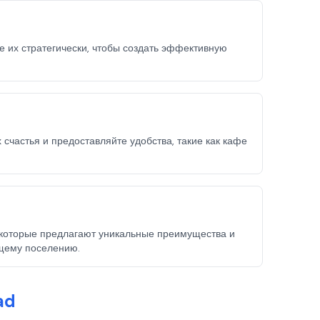
е их стратегически, чтобы создать эффективную
счастья и предоставляйте удобства, такие как кафе
, которые предлагают уникальные преимущества и
щему поселению.
ad