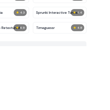
★
★
ia
Sprunki Interactive Tunner
4.3
4.4
★
★
p Retextured
Timeguessr
4.9
4.8