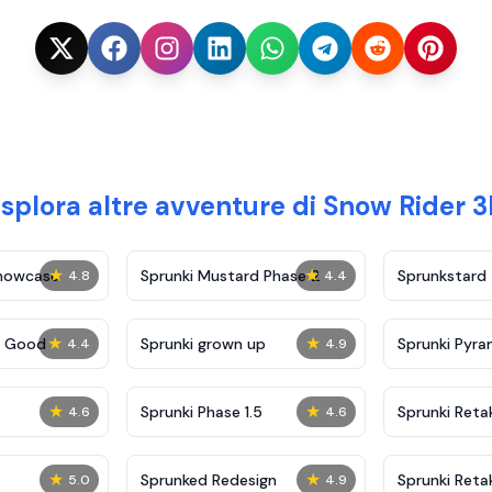
splora altre avventure di Snow Rider 
★
★
Showcase
Sprunki Mustard Phase 2
Sprunkstard
4.8
4.4
★
★
c Good
Sprunki grown up
Sprunki Pyra
4.4
4.9
★
★
Sprunki Phase 1.5
Sprunki Reta
4.6
4.6
★
★
Sprunked Redesign
Sprunki Reta
5.0
4.9