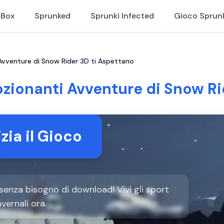
iBox
Sprunked
Sprunki Infected
Gioco Sprun
Avventure di Snow Rider 3D ti Aspettano
zionanti Avventure di Snow Ri
izia il Gioco
senza bisogno di download! Vivi gli sport
nvernali ora.