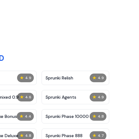
3D
★
★
Sprunki Relish
4.9
4.9
★
★
mixed 0.9
Sprunki Agents
4.6
4.9
★
★
ke Bonus
Sprunki Phase 10000
4.4
4.8
★
★
ke Deluxe
Sprunki Phase 888
4.8
4.7