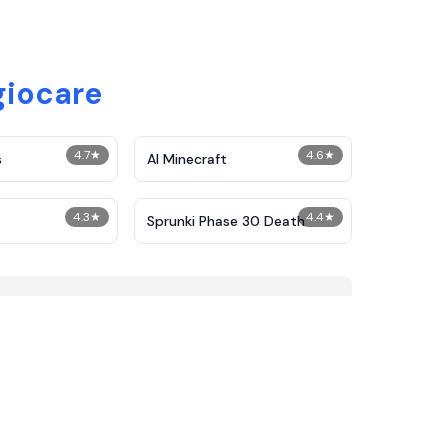
giocare
4.7
★
4.6
★
s
AI Minecraft
4.3
★
4.4
★
Sprunki Phase 30 Death