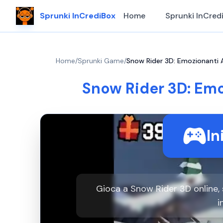
Sprunki InCrediBox
Home
Sprunki InCred
Home
/
Sprunki Game
/
Snow Rider 3D: Emozionanti 
Snow Rider 3D: Emo
In
Gioca a Snow Rider 3D online, 
i