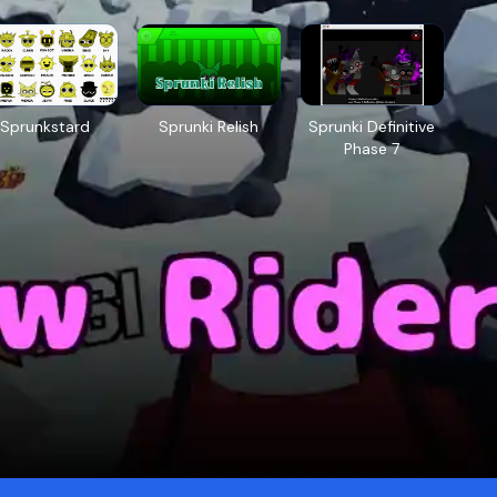
Sprunkstard
Sprunki Relish
Sprunki Definitive
Phase 7