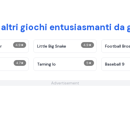
 altri giochi entusiasmanti da 
4.9
★
4.9
★
r
Little Big Snake
Football Bro
4.7
★
5
★
Taming Io
Baseball 9
Advertisement