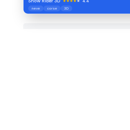
Snow Rider 3D
4.4
neve
corse
3D