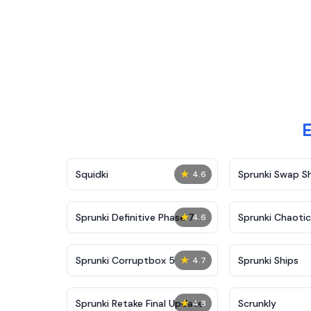
E
★
Squidki
Sprunki Swap 
4.6
★
Sprunki Definitive Phase 7
Sprunki Chaoti
4.6
★
Sprunki Corruptbox 5
Sprunki Ships
4.7
★
Sprunki Retake Final Update
Scrunkly
4.8