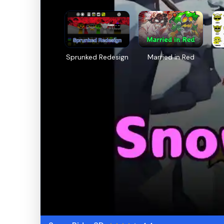
Sprunked Redesign
Married in Red