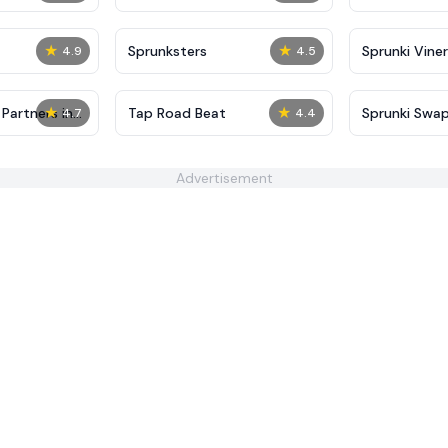
★
★
Sprunksters
Sprunki Viner
4.9
4.5
★
★
 Partners in
Tap Road Beat
Sprunki Swa
4.7
4.4
Advertisement