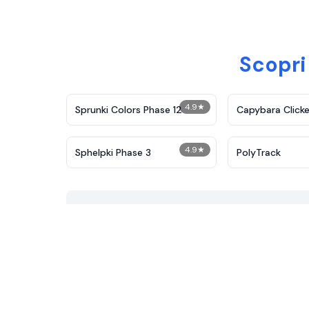
Scopri
4.9
★
Sprunki Colors Phase 12
Capybara Clicke
4.9
★
Sphelpki Phase 3
PolyTrack