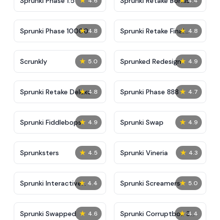
★
★
Sprunki Phase 1.5
Sprunki Retake Bonus
4.6
4.4
★
★
Sprunki Phase 10000
Sprunki Retake Final
4.8
4.8
Update
★
★
Scrunkly
Sprunked Redesign
5.0
4.9
★
★
Sprunki Retake Deluxe
Sprunki Phase 888
4.8
4.7
★
★
Sprunki Fiddlebops
Sprunki Swap
4.9
4.9
★
★
Sprunksters
Sprunki Vineria
4.5
4.3
★
★
Sprunki Interactive
Sprunki Screamers
4.4
5.0
Tunner
★
★
Sprunki Swapped
Sprunki Corruptbox 3
4.6
4.4