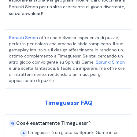
esplorare la storia e la geografia. Inoltre, dai un'occhiata a
Sprunki Simon per un'altra esperienza di gioco divertente,
senza download!
Sprunki Simon
offre una deliziosa esperienza di puzzle,
perfetta per coloro che amano le sfide rompicapo. Il suo
gameplay intuitivo e il design affascinante lo rendono un
ottimo complemento a Timeguessr. Se stai cercando un
altro gioco coinvolgente su Sprunki Game,
Sprunki Simon
è una scelta fantastica. È facile da imparare, ma offre ore
di intrattenimento, rendendolo un must per gli
appassionati di puzzle.
Timeguessr FAQ
Cos'è esattamente Timeguessr?
Q
Timeguessr è un gioco su Sprunki Game in cui
A