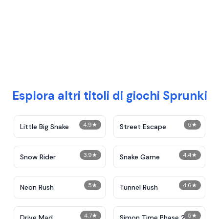
Esplora altri titoli di giochi Sprunki
4.9
★
5
★
Little Big Snake
Street Escape
3.9
★
4.4
★
Snow Rider
Snake Game
5
★
4.6
★
Neon Rush
Tunnel Rush
4.7
★
5
★
Drive Mad
Simon Time Phase 2