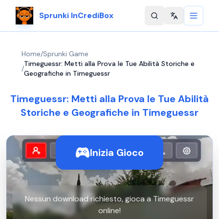
Sprunki InCrediBox
Change langu
Home
/
Sprunki Game
Timeguessr: Metti alla Prova le Tue Abilità Storiche e
/
Geografiche in Timeguessr
Timeguessr: Metti alla Prova le Tue Abilità
Storiche e Geografiche in Timeguessr
Inizia Gioco
Nessun download richiesto, gioca a Timeguessr
online!