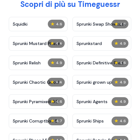
Scopri di più su Timeguessr
★
★
Squidki
Sprunki Swap Showcase
4.6
4.8
★
★
Sprunki Mustard Phase
Sprunkstard
4.4
4.9
2
★
★
Sprunki Relish
Sprunki Definitive Phase
4.9
4.6
7
★
★
Sprunki Chaotic Good
Sprunki grown up
4.4
4.9
★
★
Sprunki Pyramixed 0.9
Sprunki Agents
4.6
4.9
★
★
Sprunki Corruptbox 5
Sprunki Ships
4.7
4.6