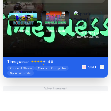
Scrunkly
Rumble Rush
Sprunki Feeling bad
Remake deluxe
Timeguessr
4.8
960
Gioco di Storia
Gioco di Geografia
Sprunki Puzzle
Advertisement