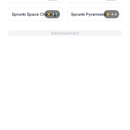
Remake
★
★
Sprunki Space Challenge
Sprunki Pyramixed
4.6
4.9
Advertisement