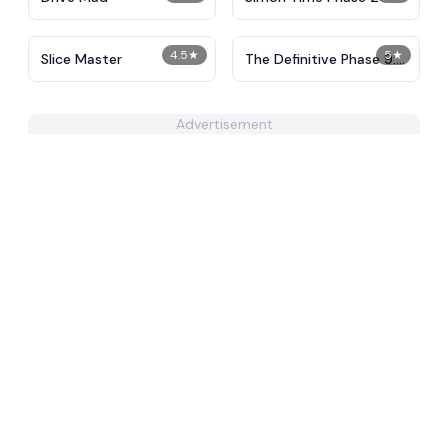
4.5
★
5
★
Slice Master
The Definitive Phase 9:
Demolition
Advertisement