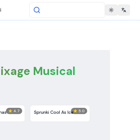
i
Toggle theme
Change 
ixage Musical
4.7
5.0
mas
Sprunki Cool As Ice