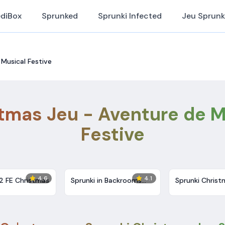
ediBox
Sprunked
Sprunki Infected
Jeu Sprunk
Musical Festive
stmas Jeu - Aventure de M
Festive
4.6
4.1
2 FE Christmas
Sprunki in Backrooms
Sprunki Christ
Christmas Skibidi Terrors