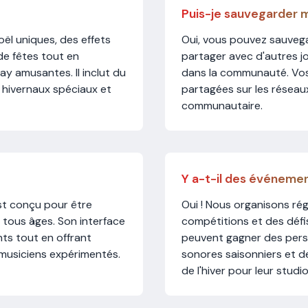
Puis-je sauvegarder m
ël uniques, des effets
Oui, vous pouvez sauvega
de fêtes tout en
partager avec d'autres jo
y amusantes. Il inclut du
dans la communauté. Vos
s hivernaux spéciaux et
partagées sur les réseaux
communautaire.
Y a-t-il des événemen
st conçu pour être
Oui ! Nous organisons ré
e tous âges. Son interface
compétitions et des défis
nts tout en offrant
peuvent gagner des perso
musiciens expérimentés.
sonores saisonniers et d
de l'hiver pour leur studi