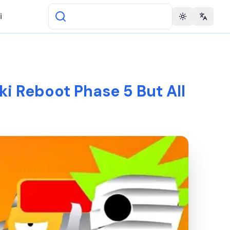
i
Toggle theme
Change 
ki Reboot Phase 5 But All