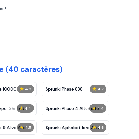
s !
e (40 caractères)
★
★
se 10000
Sprunki Phase 888
4.8
4.7
★
★
yper Shifted
Sprunki Phase 4 Alternate
4.4
4.4
Edition
★
★
e 9 Alive And
Sprunki Alphabet lore Arabic
4.5
4.6
Phase 3