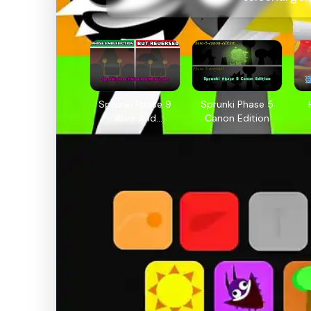
Sprunki Phase 9
Sprunki Phase 5
Alive And
Canon Edition
Malediction