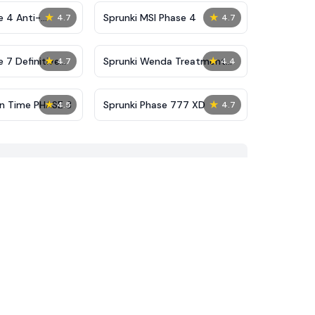
★
★
e 4 Anti-
Sprunki MSI Phase 4
4.7
4.7
★
★
 7 Definitive
Sprunki Wenda Treatment
4.7
4.4
Phase 40
★
★
on Time PHASE 3
Sprunki Phase 777 XD
4.5
4.7