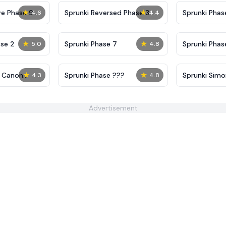
★
★
ve Phase 9
Sprunki Reversed Phase 3
Sprunki Phas
4.6
4.4
Definitive
Shifted
★
★
se 2
Sprunki Phase 7
Sprunki Phase
5.0
4.8
(Fanmade)
★
★
5 Canon
Sprunki Phase ???
Sprunki Sim
4.3
4.8
Advertisement