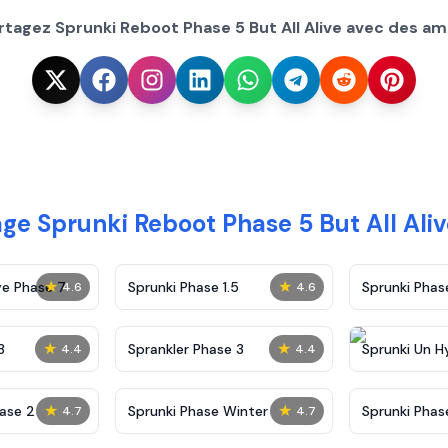
rtagez Sprunki Reboot Phase 5 But All Alive avec des ami
ge Sprunki Reboot Phase 5 But All Aliv
★
★
ve Phase 7
Sprunki Phase 1.5
Sprunki Pha
4.6
4.6
★
★
3
Sprankler Phase 3
Sprunki Un H
4.4
4.4
Phase 4
★
★
ase 2
Sprunki Phase Winter
Sprunki Phas
4.7
4.7
Malediction