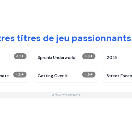
res titres de jeu passionnants
4.7
★
4.6
★
Sprunki Underworld
2048
4.6
★
4.9
★
imate
Getting Over It
Street Esca
Advertisement