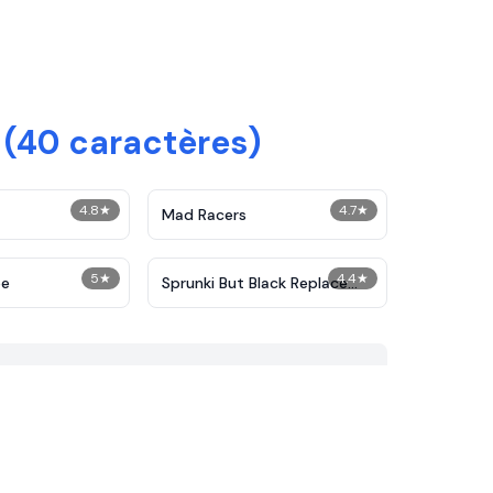
 (40 caractères)
4.8
★
4.7
★
Mad Racers
5
★
4.4
★
pe
Sprunki But Black Replace
with Sakta