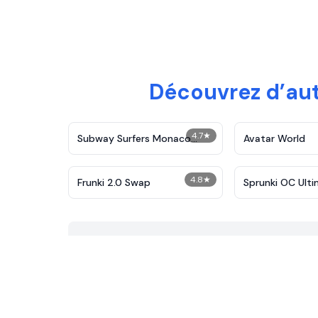
Découvrez d’aut
4.7
★
Subway Surfers Monaco
Avatar World
2024
4.8
★
Frunki 2.0 Swap​
Sprunki OC Ult