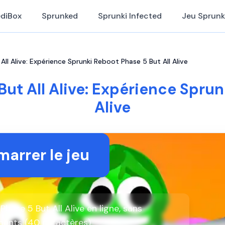
ediBox
Sprunked
Sprunki Infected
Jeu Sprunk
ll Alive: Expérience Sprunki Reboot Phase 5 But All Alive
ut All Alive: Expérience Sprun
Alive
arrer le jeu
hase 5 But All Alive en ligne, sans
ments (40 caractères)