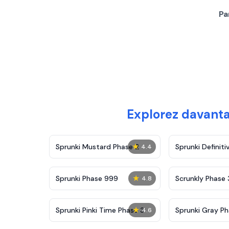
Pa
Explorez davanta
★
Sprunki Mustard Phase 2
Sprunki Definiti
4.4
★
Sprunki Phase 999
Scrunkly Phase 
4.8
★
Sprunki Pinki Time Phase 3
Sprunki Gray Ph
4.6