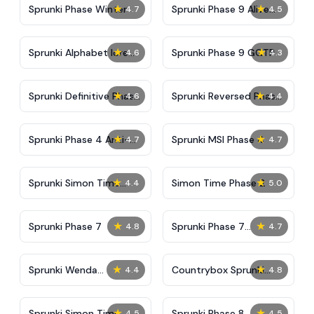
★
★
Sprunki Phase Winter
Sprunki Phase 9 Alive
4.7
4.5
And Malediction
★
★
Sprunki Alphabet lore
Sprunki Phase 9 GGTP
4.6
4.3
Arabic Phase 3
★
★
Sprunki Definitive Phase
Sprunki Reversed Phase
4.6
4.4
9 New
3 Definitive
★
★
Sprunki Phase 4 Anti-
Sprunki MSI Phase 4
4.7
4.7
Shifted
★
★
Sprunki Simon Time
Simon Time Phase 2
4.4
5.0
Phase 2
★
★
Sprunki Phase 7
Sprunki Phase 7
4.8
4.7
Definitive (Fanmade)
★
★
Sprunki Wenda
Countrybox Sprunki
4.4
4.8
Treatment Phase 40
Phase 777
★
★
Sprunki Simon Time
Sprunki Phase 8
4.5
4.5