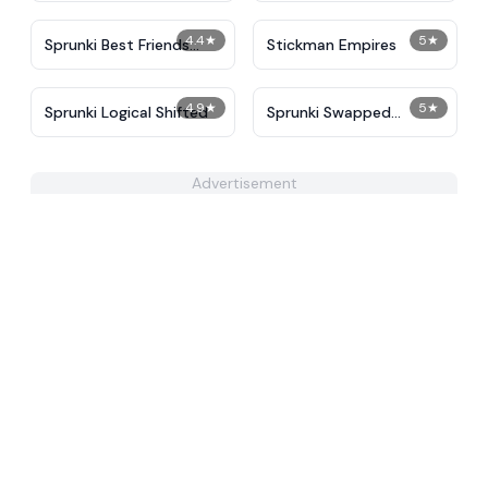
4.4
★
5
★
Sprunki Best Friends
Stickman Empires
Slaughter
4.9
★
5
★
Sprunki Logical Shifted
Sprunki Swapped
Unknown
Advertisement