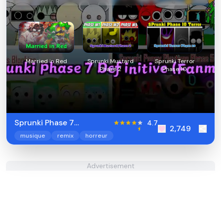
Married in Red
Sprunki Mustard
Sprunki Terror
Phase 2
Phase 10
Sprunki Phase 7
4.7
2,749
Definitive (Fanmade)
musique
remix
horreur
Advertisement