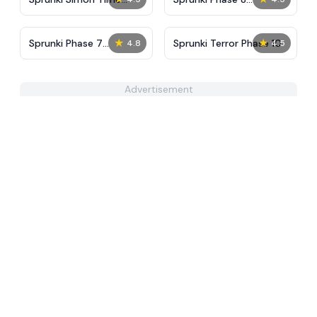
PHASE 3
Definitive
★
★
Sprunki Phase 7
Sprunki Terror Phase 10
4.8
4.5
Remastered
Advertisement