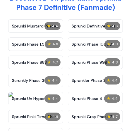
Phase 7 Definitive (Fanmade)
★
★
Sprunki Mustard Phase
Sprunki Definitive Phase
4.4
4.6
2
7
★
★
Sprunki Phase 1.5
Sprunki Phase 10000
4.6
4.8
★
★
Sprunki Phase 888
Sprunki Phase 999
4.7
4.8
★
★
Scrunkly Phase 3
Sprankler Phase 3
4.4
4.4
★
★
Sprunki Un Hyper
Sprunki Phase 4
4.4
4.4
Shifted Phase 4
Alternate Edition
★
★
Sprunki Pinki Time Phase
Sprunki Gray Phase 2
4.6
4.7
3