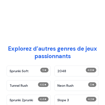
Explorez d’autres genres de jeux
passionnants
5
★
4.8
★
Sprunki Soft
2048
4.6
★
5
★
Tunnel Rush
Neon Rush
4.4
★
4.3
★
Sprunki Zprunki
Slope 3