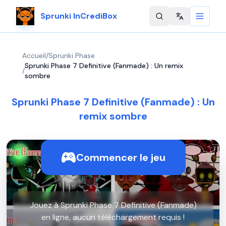
Sprunki InCrediBox
Change langu
Accueil
/
Sprunki Phase
Sprunki Phase 7 Definitive (Fanmade) : Un remix
/
sombre
Sprunki Phase 7 Definitive (Fanmade) : Un
remix sombre
Commencer le jeu
Jouez à Sprunki Phase 7 Definitive (Fanmade)
en ligne, aucun téléchargement requis !