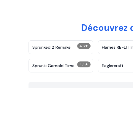
Découvrez d
4.6
★
Sprunked 2 Remake
Flames RE-LIT I
4.4
★
Sprunki Garnold Time
Eaglercraft