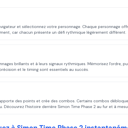
igateur et sélectionnez votre personnage. Chaque personnage offr
sement, car chacun présente un défi rythmique légèrement différent.
nnages brillants et à leurs signaux rythmiques. Mémorisez l'ordre, p
écision et le timing sont essentiels au succès.
apporte des points et crée des combos. Certains combos débloquen
eu. Découvrez l'histoire derrière Simon Time Phase 2 au fur et à mesu
uez à Simon Time Phase 2 instantaném