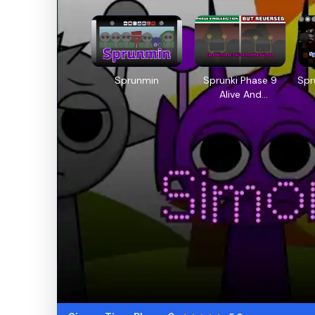
Sprunmin
Sprunki Phase 9
Spr
Alive And
Malediction