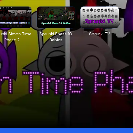
unki Simon Time
Sprunki Phase 10
Sprunki TV
Phase 2
Babies