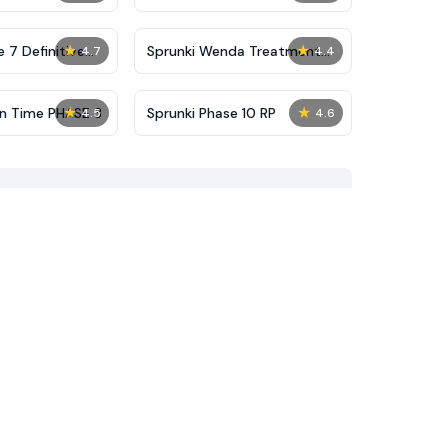
★
★
 7 Definitive
Sprunki Wenda Treatment
4.7
4.4
Phase 40
★
★
on Time PHASE 3
Sprunki Phase 10 RP
4.5
4.6