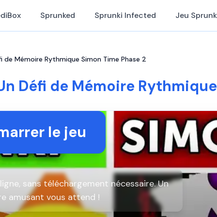
ediBox
Sprunked
Sprunki Infected
Jeu Sprunk
fi de Mémoire Rythmique Simon Time Phase 2
 Un Défi de Mémoire Rythmique
arrer le jeu
ligne, sans téléchargement nécessaire. Un
re amusant vous attend !