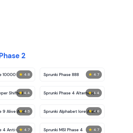
Phase 2
★
★
se 10000
Sprunki Phase 888
4.8
4.7
★
★
yper Shifted
Sprunki Phase 4 Alternate
4.4
4.4
Edition
★
★
e 9 Alive And
Sprunki Alphabet lore Arabic
4.5
4.6
Phase 3
★
★
e 4 Anti-
Sprunki MSI Phase 4
4.7
4.7