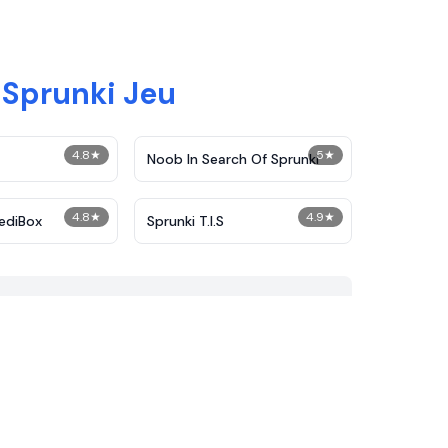
 Sprunki Jeu
4.8
★
5
★
Noob In Search Of Sprunki
4.8
★
4.9
★
ediBox
Sprunki T.I.S