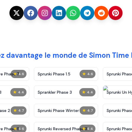
ez davantage le monde de Simon Time 
★
★
ve Phase 7
Sprunki Phase 1.5
Sprunki Pha
4.6
4.6
★
★
3
Sprankler Phase 3
Sprunki Un H
4.4
4.4
Phase 4
★
★
ase 2
Sprunki Phase Winter
Sprunki Phas
4.7
4.7
Malediction
★
★
ve Phase 9
Sprunki Reversed Phase 3
Sprunki Phas
4.6
4.4