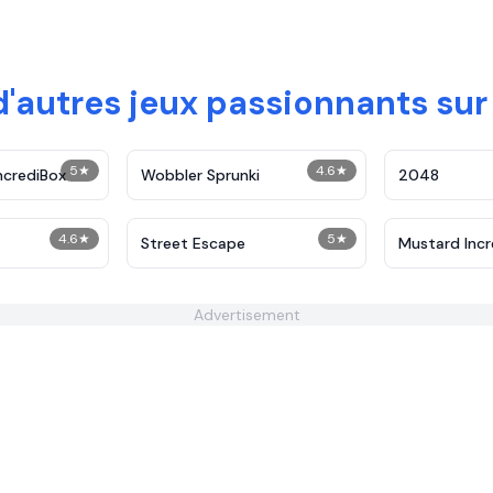
'autres jeux passionnants sur
5
★
4.6
★
ncrediBox
Wobbler Sprunki
2048
4.6
★
5
★
Street Escape
Mustard Incr
Advertisement