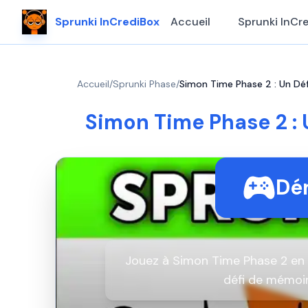
Sprunki InCrediBox
Accueil
Sprunki InCr
Accueil
/
Sprunki Phase
/
Simon Time Phase 2 : Un Dé
Simon Time Phase 2 :
Dém
Jouez à Simon Time Phase 2 en 
défi de mémoi