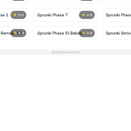
Definitive
Shifted
★
★
se 2
Sprunki Phase 7
Sprunki Phase
5.0
4.8
(Fanmade)
★
★
5 Remake V3
Sprunki Phase 10 Babies
Sprunki Sim
4.8
4.8
Advertisement