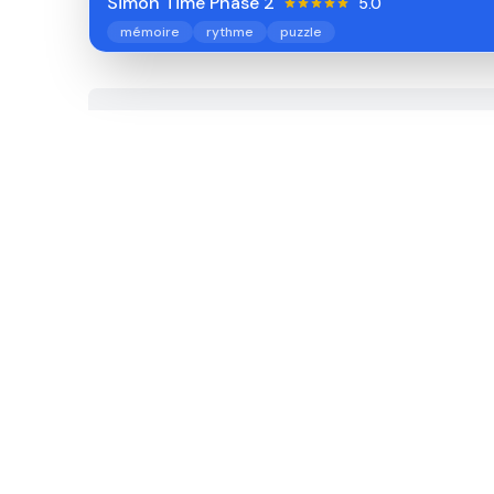
Simon Time Phase 2
5.0
mémoire
rythme
puzzle