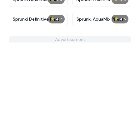
9 Revenge
★
★
Sprunki Definitive Phase
Sprunki AquaMix Phase
4.7
4.5
5
4
Advertisement