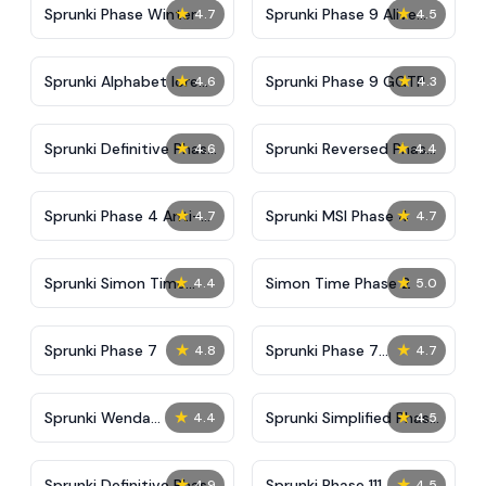
★
★
Sprunki Phase Winter
Sprunki Phase 9 Alive
4.7
4.5
And Malediction
★
★
Sprunki Alphabet lore
Sprunki Phase 9 GGTP
4.6
4.3
Arabic Phase 3
★
★
Sprunki Definitive Phase
Sprunki Reversed Phase
4.6
4.4
9 New
3 Definitive
★
★
Sprunki Phase 4 Anti-
Sprunki MSI Phase 4
4.7
4.7
Shifted
★
★
Sprunki Simon Time
Simon Time Phase 2
4.4
5.0
Phase 2
★
★
Sprunki Phase 7
Sprunki Phase 7
4.8
4.7
Definitive (Fanmade)
★
★
Sprunki Wenda
Sprunki Simplified Phase
4.4
4.5
Treatment Phase 40
2 All Character
★
★
Sprunki Definitive Phase
Sprunki Phase 111
4.9
4.5