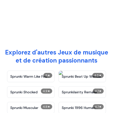
Explorez d'autres Jeux de musique
et de création passionnants
5
★
4.5
★
Sprunki Warm Like Fire
Sprunki Beat Up Wenda
2.0 Remake
4.9
★
4.7
★
Sprunki Shocked
Sprunkilairity Remake
4.8
★
4.7
★
Sprunki Muscular
Sprunki 1996 Human
Version v2