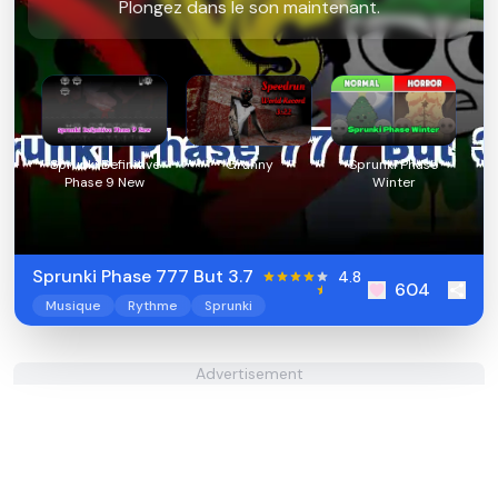
Plongez dans le son maintenant.
Sprunki Definitive
Granny
Sprunki Phase
Phase 9 New
Winter
Sprunki Phase 777 But 3.7
4.8
604
Musique
Rythme
Sprunki
Advertisement