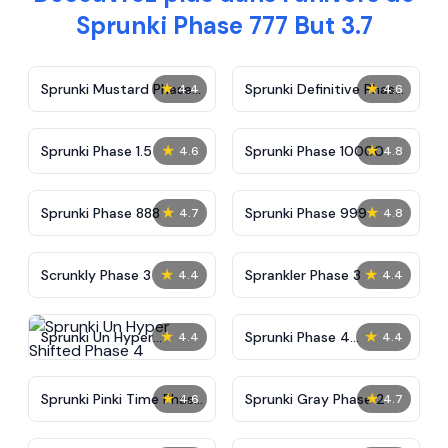
Sprunki Phase 777 But 3.7
★
★
Sprunki Mustard Phase
Sprunki Definitive Phase
4.4
4.6
2
7
★
★
Sprunki Phase 1.5
Sprunki Phase 10000
4.6
4.8
★
★
Sprunki Phase 888
Sprunki Phase 999
4.7
4.8
★
★
Scrunkly Phase 3
Sprankler Phase 3
4.4
4.4
★
★
Sprunki Un Hyper
Sprunki Phase 4
4.4
4.4
Shifted Phase 4
Alternate Edition
★
★
Sprunki Pinki Time Phase
Sprunki Gray Phase 2
4.6
4.7
3