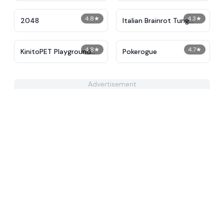
4.8
★
4.3
★
2048
Italian Brainrot Tung
Tung Mini Race
4.8
★
4.7
★
KinitoPET Playground
Pokerogue
Ragdoll Sandbox
Advertisement