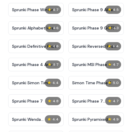
★
★
Sprunki Phase Winter
Sprunki Phase 9 Alive
4.7
4.5
And Malediction
★
★
Sprunki Alphabet lore
Sprunki Phase 9 GGTP
4.6
4.3
Arabic Phase 3
★
★
Sprunki Definitive Phase
Sprunki Reversed Phase
4.6
4.4
9 New
3 Definitive
★
★
Sprunki Phase 4 Anti-
Sprunki MSI Phase 4
4.7
4.7
Shifted
★
★
Sprunki Simon Time
Simon Time Phase 2
4.4
5.0
Phase 2
★
★
Sprunki Phase 7
Sprunki Phase 7
4.8
4.7
Definitive (Fanmade)
★
★
Sprunki Wenda
Sprunki Pyramixed
4.4
4.9
Treatment Phase 40
Phase 2 Remake