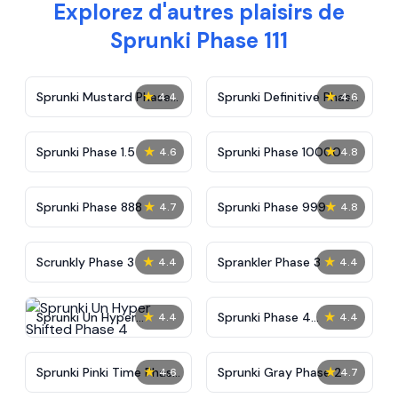
Explorez d'autres plaisirs de
Sprunki Phase 111
★
★
Sprunki Mustard Phase
Sprunki Definitive Phase
4.4
4.6
2
7
★
★
Sprunki Phase 1.5
Sprunki Phase 10000
4.6
4.8
★
★
Sprunki Phase 888
Sprunki Phase 999
4.7
4.8
★
★
Scrunkly Phase 3
Sprankler Phase 3
4.4
4.4
★
★
Sprunki Un Hyper
Sprunki Phase 4
4.4
4.4
Shifted Phase 4
Alternate Edition
★
★
Sprunki Pinki Time Phase
Sprunki Gray Phase 2
4.6
4.7
3