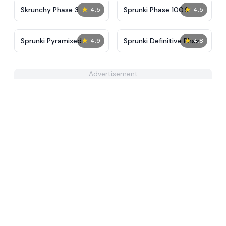
★
★
Skrunchy Phase 3
Sprunki Phase 100.9
4.5
4.5
★
★
Sprunki Pyramixed
Sprunki Definitive Phase
4.9
4.8
Phase 5
11
Advertisement