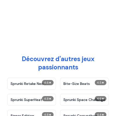
Découvrez d'autres jeux
passionnants
4.6
★
4.5
★
Sprunki Retake Neo
Bite-Size Beats
Version
4.8
★
4.6
★
Sprunki SuperHeat
Sprunki Space Challenge
4.8
★
4.4
★
Sinner Edition
Sprunki Corruptbox