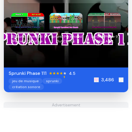
Sprunki Reversed
Sprunki Pyramixed
Sprunki Phase 9
Phase 3 Definitive
But Classic
Alive And
Malediction
Sprunki Phase 111
4.5
3,486
jeu de musique
sprunki
création sonore
Advertisement