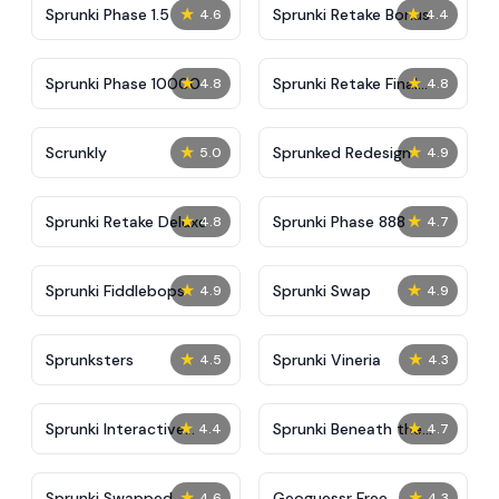
★
★
Sprunki Phase 1.5
Sprunki Retake Bonus
4.6
4.4
★
★
Sprunki Phase 10000
Sprunki Retake Final
4.8
4.8
Update
★
★
Scrunkly
Sprunked Redesign
5.0
4.9
★
★
Sprunki Retake Deluxe
Sprunki Phase 888
4.8
4.7
★
★
Sprunki Fiddlebops
Sprunki Swap
4.9
4.9
★
★
Sprunksters
Sprunki Vineria
4.5
4.3
★
★
Sprunki Interactive
Sprunki Beneath the
4.4
4.7
Tunner
Water
★
★
Sprunki Swapped
Geoguessr Free
4.6
4.3