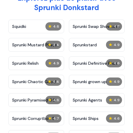
Sprunki Donkstard
★
★
Squidki
Sprunki Swap Showcase
4.6
4.8
★
★
Sprunki Mustard Phase
Sprunkstard
4.4
4.9
2
★
★
Sprunki Relish
Sprunki Definitive Phase
4.9
4.6
7
★
★
Sprunki Chaotic Good
Sprunki grown up
4.4
4.9
★
★
Sprunki Pyramixed 0.9
Sprunki Agents
4.6
4.9
★
★
Sprunki Corruptbox 5
Sprunki Ships
4.7
4.6