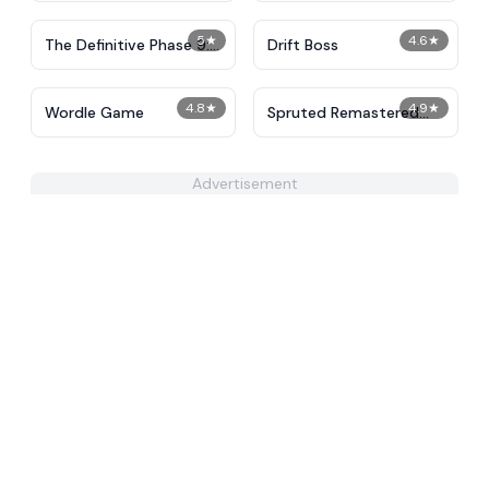
5
★
4.6
★
The Definitive Phase 9:
Drift Boss
Demolition
4.8
★
4.9
★
Wordle Game
Spruted Remastered
Alternative Phase 2
Advertisement