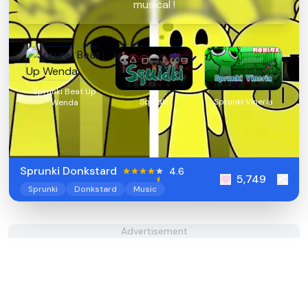
musical !
Sprunki Beat Up
Squidki
Sprunki Vineria
Wenda
Sprunki Donkstard
4.6
5,749
Sprunki
Donkstard
Music
Advertisement