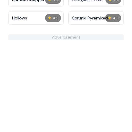
★
★
Hollows
Sprunki Pyramixed
4.9
4.9
Advertisement