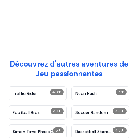
Découvrez d'autres aventures de
Jeu passionnantes
4.8
★
5
★
Traffic Rider
Neon Rush
4.7
★
4.6
★
Football Bros
Soccer Random
5
★
4.8
★
Simon Time Phase 2
Basketball Stars
Unblocked