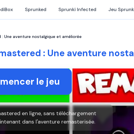
ediBox
Sprunked
Sprunki Infected
Jeu Sprunk
 : Une aventure nostalgique et améliorée
mastered : Une aventure nosta
encer le jeu
astered en ligne, sans téléchargement
intenant dans l'aventure remasterisée.