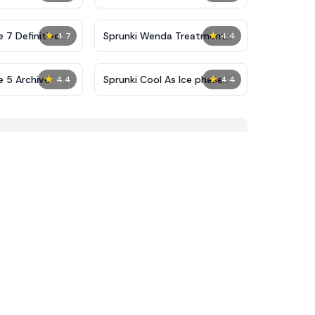
★
★
 7 Definitive
Sprunki Wenda Treatment
4.7
4.4
Phase 40
★
★
e 5 Archive
Sprunki Cool As Ice phase
4.4
4.4
69