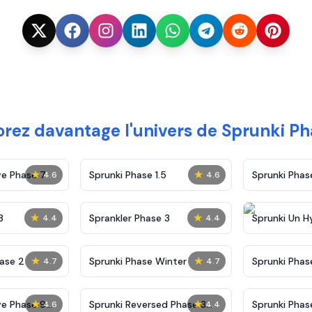
orez davantage l'univers de Sprunki Ph
★
★
ve Phase 7
Sprunki Phase 1.5
Sprunki Pha
4.6
4.6
★
★
3
Sprankler Phase 3
Sprunki Un H
4.4
4.4
Phase 4
★
★
ase 2
Sprunki Phase Winter
Sprunki Phas
4.7
4.7
Malediction
★
★
ve Phase 9
Sprunki Reversed Phase 3
Sprunki Phas
4.6
4.4