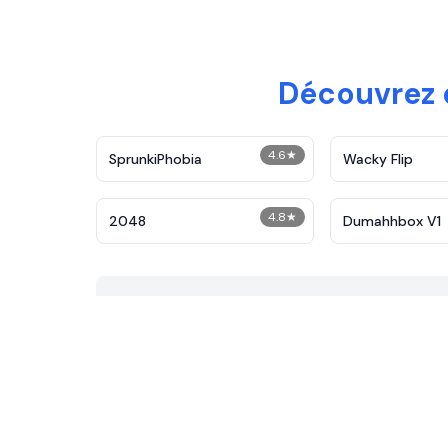
Découvrez d
4.6
★
SprunkiPhobia
Wacky Flip
4.8
★
2048
Dumahhbox V1