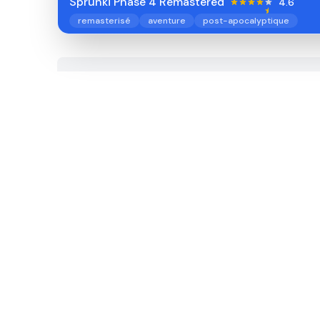
Sprunki Phase 4 Remastered
4.6
remasterisé
aventure
post-apocalyptique