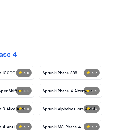
ase 4
★
★
se 10000
Sprunki Phase 888
4.8
4.7
★
★
yper Shifted
Sprunki Phase 4 Alternate
4.4
4.4
Edition
★
★
e 9 Alive And
Sprunki Alphabet lore Arabic
4.5
4.6
Phase 3
★
★
e 4 Anti-
Sprunki MSI Phase 4
4.7
4.7