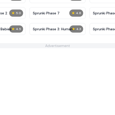
Definitive
Shifted
★
★
se 2
Sprunki Phase 7
Sprunki Phase
5.0
4.8
(Fanmade)
★
★
 Babies
Sprunki Phase 3: Human
Sprunki Phas
4.5
4.3
Edition
Advertisement