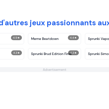
'autres jeux passionnants au
4.9
★
4.4
★
Meme Beatdown
Sprunki Vap
4.3
★
4.3
★
Sprunki Brud Edition Final
Sprunki Simo
Retake
Advertisement