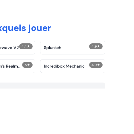
xquels jouer
4.4
★
4.9
★
orwave V2
Splunkeh
5
★
4.9
★
n’s Realm
Incredibox Mechanic