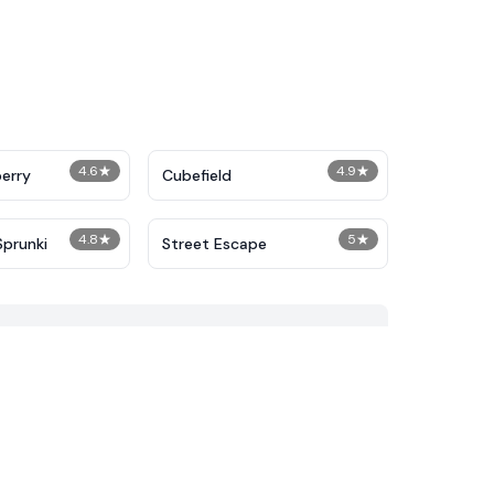
4.6
★
4.9
★
berry
Cubefield
4.8
★
5
★
Sprunki
Street Escape