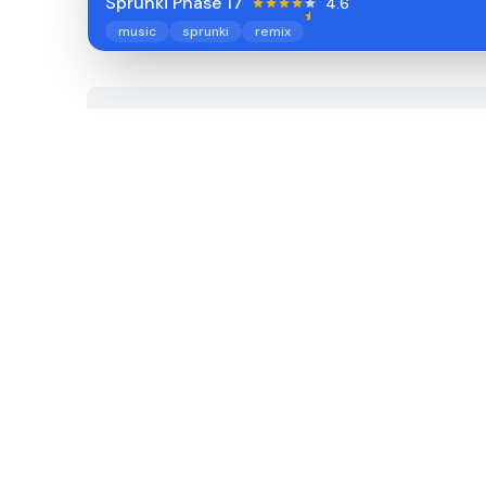
Sprunki Phase 17
4.6
music
sprunki
remix