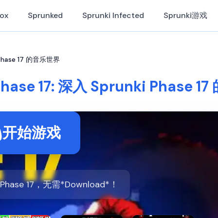
Box
Sprunked
Sprunki Infected
Sprunki游戏
ki Phase 17 的音乐世界
Phase 17: 深入 Sprunki Phase
开始游戏
i Phase 17，无需*Download*！