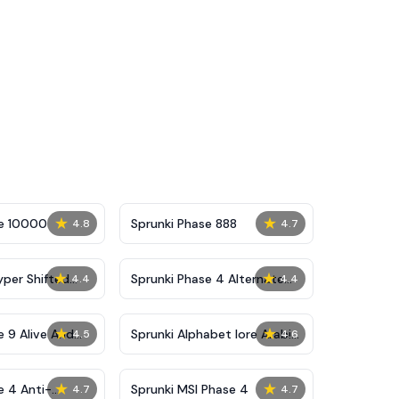
★
★
se 10000
Sprunki Phase 888
4.8
4.7
★
★
yper Shifted
Sprunki Phase 4 Alternate
4.4
4.4
Edition
★
★
e 9 Alive And
Sprunki Alphabet lore Arabic
4.5
4.6
Phase 3
★
★
e 4 Anti-
Sprunki MSI Phase 4
4.7
4.7