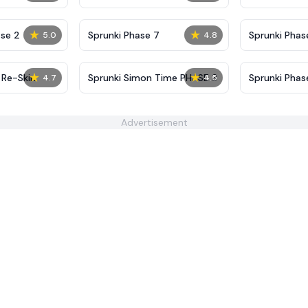
Definitive
Shifted
★
★
se 2
Sprunki Phase 7
Sprunki Phase
5.0
4.8
(Fanmade)
★
★
 Re-Skin
Sprunki Simon Time PHASE 3
Sprunki Phas
4.7
4.5
But More Spr
Advertisement