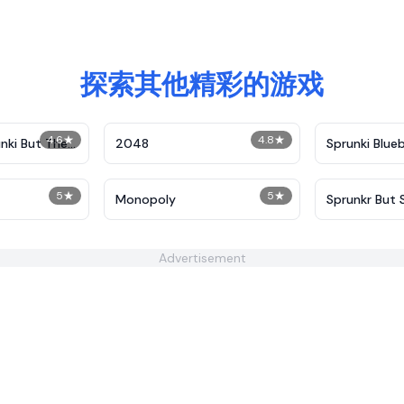
探索其他精彩的游戏
4.6
★
4.8
★
nki But They
2048
Sprunki Blue
5
★
5
★
Monopoly
Sprunkr But 
Advertisement