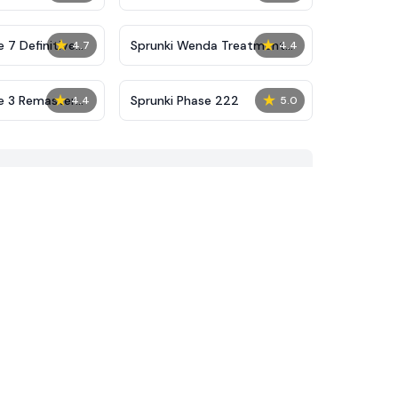
★
★
 7 Definitive
Sprunki Wenda Treatment
4.7
4.4
Phase 40
★
★
e 3 Remaster
Sprunki Phase 222
4.4
5.0
unkified