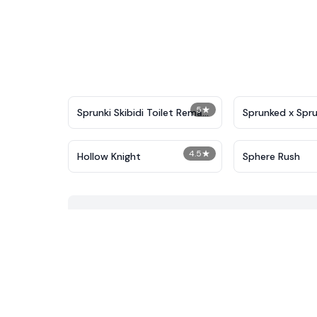
5
★
Sprunki Skibidi Toilet Remake
Sprunked x Spru
5
All Alive
4.5
★
Hollow Knight
Sphere Rush