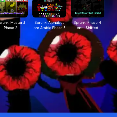
prunki Mustard
Sprunki Alphabet
Sprunki Phase 4
Phase 2
lore Arabic Phase 3
Anti-Shifted