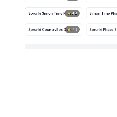
New
★
Sprunki Simon Time Phase 2
Simon Time Pha
4.4
★
Sprunki CountryBox Dark
Sprunki Phase 3
4.9
Phase