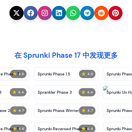
在 Sprunki Phase 17 中发现更多
★
★
ve Phase 7
Sprunki Phase 1.5
Sprunki Pha
4.6
4.6
★
★
3
Sprankler Phase 3
Sprunki Un H
4.4
4.4
Phase 4
★
★
ase 2
Sprunki Phase Winter
Sprunki Phas
4.7
4.7
Malediction
★
★
ve Phase 9
Sprunki Reversed Phase 3
Sprunki Phas
4.6
4.4