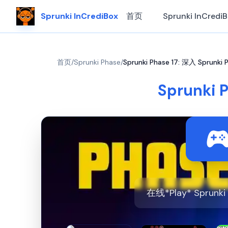
Sprunki InCrediBox
首页
Sprunki InCredi
首页
/
Sprunki Phase
/
Sprunki Phase 17: 深入 Sprun
Sprunki 
在线*Play* Sprunk