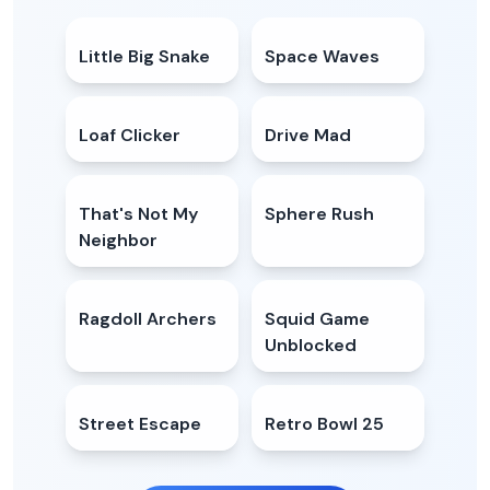
Little Big Snake
4.9
★
Space Waves
4.9
★
Loaf Clicker
5.0
★
Drive Mad
4.7
★
That's Not My
4.8
★
Sphere Rush
5.0
★
Neighbor
Ragdoll Archers
4.3
★
Squid Game
4.8
★
Unblocked
Street Escape
5.0
★
Retro Bowl 25
4.5
★