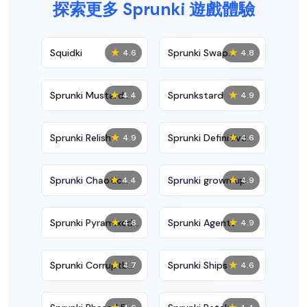
探索更多 Sprunki 遊戲體驗
★
★
Squidki
Sprunki Swap
4.6
4.8
Showcase
★
★
Sprunki Mustard
Sprunkstard
4.4
4.9
Phase 2
★
★
Sprunki Relish
Sprunki Definitive
4.9
4.6
Phase 7
★
★
Sprunki Chaotic
Sprunki grown up
4.4
4.9
Good
★
★
Sprunki Pyramixed
Sprunki Agents
4.6
4.9
0.9
★
★
Sprunki Corruptbox
Sprunki Ships
4.7
4.6
5