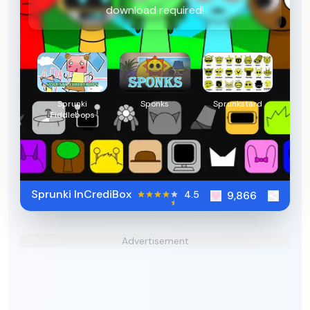
download required!
Sprunki
Sponks
Sprunkstard
Fiddlebops
Sprunki InCrediBox
4.5
9,866
Advertisement