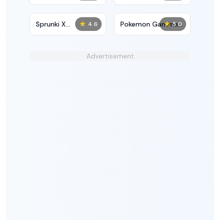
Restyled
Definitive
★
★
Sprunki X
Pokemon Gamma
4.6
5.0
Regretevator
Emerald
Advertisement