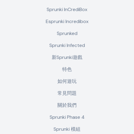
Sprunki InCrediBox
Esprunki Incredibox
Sprunked
Sprunki Infected
新Sprunki遊戲
特色
如何遊玩
常見問題
關於我們
Sprunki Phase 4
Sprunki 模組