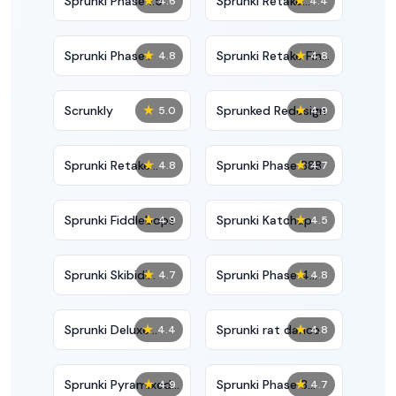
★
★
Sprunki Phase 1.5
Sprunki Retake
4.6
4.4
Bonus
★
★
Sprunki Phase
Sprunki Retake Final
4.8
4.8
10000
Update
★
★
Scrunkly
Sprunked Redesign
5.0
4.9
★
★
Sprunki Retake
Sprunki Phase 888
4.8
4.7
Deluxe
★
★
Sprunki Fiddlebops
Sprunki Katchup
4.9
4.5
★
★
Sprunki Skibidi
Sprunki Phase 4
4.7
4.8
Toilet
Definitive
★
★
Sprunki Deluxe
Sprunki rat dance
4.4
4.8
Retake
★
★
Sprunki Pyramixed
Sprunki Phase 3
4.9
4.7