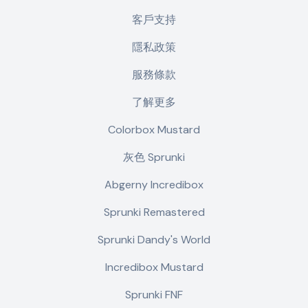
客戶支持
隱私政策
服務條款
了解更多
Colorbox Mustard
灰色 Sprunki
Abgerny Incredibox
Sprunki Remastered
Sprunki Dandy's World
Incredibox Mustard
Sprunki FNF