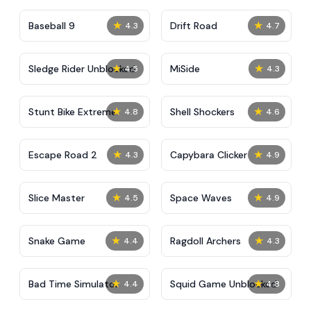
★
★
Baseball 9
Drift Road
4.3
4.7
★
★
Sledge Rider Unblocked
MiSide
4.5
4.3
★
★
Stunt Bike Extreme
Shell Shockers
4.8
4.6
★
★
Escape Road 2
Capybara Clicker
4.3
4.9
★
★
Slice Master
Space Waves
4.5
4.9
★
★
Snake Game
Ragdoll Archers
4.4
4.3
★
★
Bad Time Simulator
Squid Game Unblocked
4.4
4.8