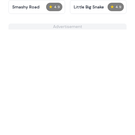
★
★
Smashy Road
Little Big Snake
4.9
4.9
Advertisement