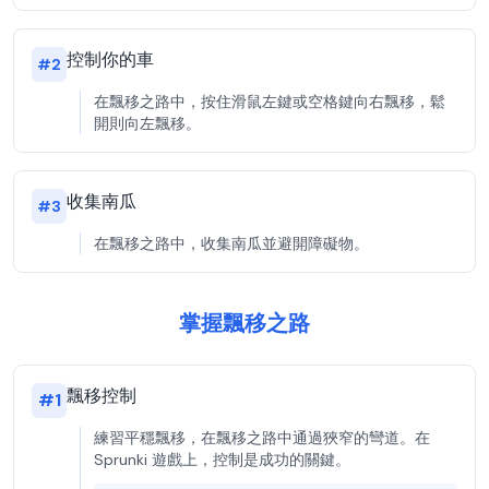
控制你的車
#
2
在飄移之路中，按住滑鼠左鍵或空格鍵向右飄移，鬆
開則向左飄移。
收集南瓜
#
3
在飄移之路中，收集南瓜並避開障礙物。
掌握飄移之路
飄移控制
#
1
練習平穩飄移，在飄移之路中通過狹窄的彎道。在
Sprunki 遊戲上，控制是成功的關鍵。