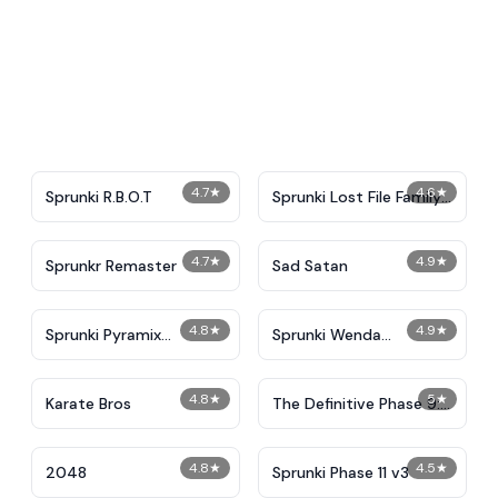
4.7
★
4.6
★
Sprunki R.B.O.T
Sprunki Lost File Family
Friendly
4.7
★
4.9
★
Sprunkr Remaster
Sad Satan
4.8
★
4.9
★
Sprunki Pyramix
Sprunki Wenda
PovPoptyr Ver
Treatment Reimagined
4.8
★
5
★
Karate Bros
The Definitive Phase 9:
Demolition
4.8
★
4.5
★
2048
Sprunki Phase 11 v3