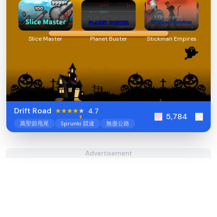
Slice Master
Planet Buster
Stickman Empires
Drift Road
4.7
5,784
萬聖節甩尾
Sprunki 競速
無盡公路
Advertisement