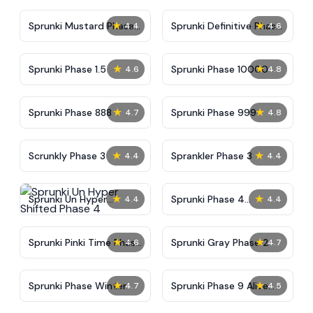
★
★
Sprunki Mustard Phase
Sprunki Definitive Phase
4.4
4.6
2
7
★
★
Sprunki Phase 1.5
Sprunki Phase 10000
4.6
4.8
★
★
Sprunki Phase 888
Sprunki Phase 999
4.7
4.8
★
★
Scrunkly Phase 3
Sprankler Phase 3
4.4
4.4
★
★
Sprunki Un Hyper
Sprunki Phase 4
4.4
4.4
Shifted Phase 4
Alternate Edition
★
★
Sprunki Pinki Time Phase
Sprunki Gray Phase 2
4.6
4.7
3
★
★
Sprunki Phase Winter
Sprunki Phase 9 Alive
4.7
4.5
And Malediction