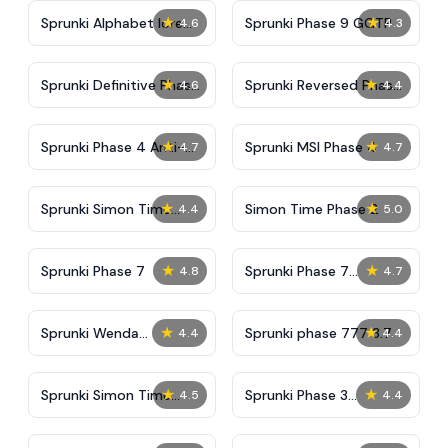
★
★
Sprunki Alphabet lore
Sprunki Phase 9 GGTP
4.6
4.3
Arabic Phase 3
★
★
Sprunki Definitive Phase
Sprunki Reversed Phase
4.6
4.4
9 New
3 Definitive
★
★
Sprunki Phase 4 Anti-
Sprunki MSI Phase 4
4.7
4.7
Shifted
★
★
Sprunki Simon Time
Simon Time Phase 2
4.4
5.0
Phase 2
★
★
Sprunki Phase 7
Sprunki Phase 7
4.8
4.7
Definitive (Fanmade)
★
★
Sprunki Wenda
Sprunki phase 777 3.7
4.4
4.4
Treatment Phase 40
★
★
Sprunki Simon Time
Sprunki Phase 3
4.5
4.4
PHASE 3
Remaster But More
Sprunkified