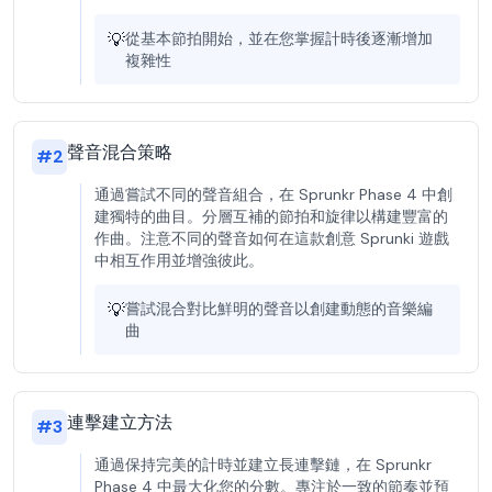
💡
從基本節拍開始，並在您掌握計時後逐漸增加
複雜性
聲音混合策略
#
2
通過嘗試不同的聲音組合，在 Sprunkr Phase 4 中創
建獨特的曲目。分層互補的節拍和旋律以構建豐富的
作曲。注意不同的聲音如何在這款創意 Sprunki 遊戲
中相互作用並增強彼此。
💡
嘗試混合對比鮮明的聲音以創建動態的音樂編
曲
連擊建立方法
#
3
通過保持完美的計時並建立長連擊鏈，在 Sprunkr
Phase 4 中最大化您的分數。專注於一致的節奏並預