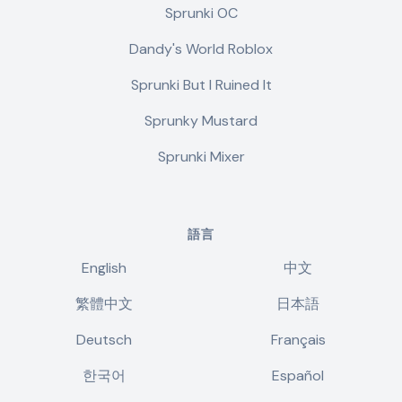
Sprunki OC
Dandy's World Roblox
Sprunki But I Ruined It
Sprunky Mustard
Sprunki Mixer
語言
English
中文
繁體中文
日本語
Deutsch
Français
한국어
Español