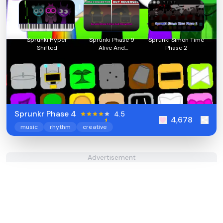
Sprunki Hyper
Sprunki Phase 9
Sprunki Simon Time
Shifted
Alive And
Phase 2
Malediction
Sprunkr Phase 4
4.5
4,678
music
rhythm
creative
Advertisement