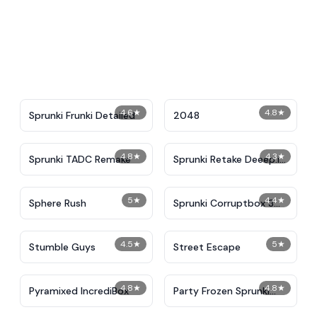
4.6
★
4.8
★
Sprunki Frunki Detailed
2048
4.8
★
4.3
★
Sprunki TADC Remake
Sprunki Retake Deeep.io
Reskin
5
★
4.4
★
Sphere Rush
Sprunki Corruptbox 3
Remake
4.5
★
5
★
Stumble Guys
Street Escape
4.8
★
4.8
★
Pyramixed IncrediBox
Party Frozen Sprunki
Beat IncrediBox