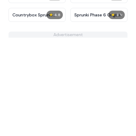
Remastered
★
★
Countrybox Sprunki
Sprunki Phase 6 Original
4.8
4.9
Phase 777
Advertisement