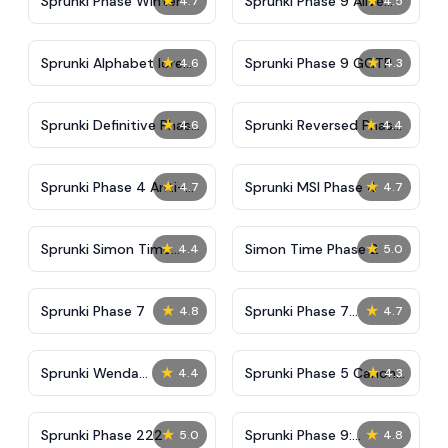
★
★
Sprunki Phase Winter
Sprunki Phase 9 Alive
4.7
4.5
And Malediction
★
★
Sprunki Alphabet lore
Sprunki Phase 9 GGTP
4.6
4.3
Arabic Phase 3
★
★
Sprunki Definitive Phase
Sprunki Reversed Phase
4.6
4.4
9 New
3 Definitive
★
★
Sprunki Phase 4 Anti-
Sprunki MSI Phase 4
4.7
4.7
Shifted
★
★
Sprunki Simon Time
Simon Time Phase 2
4.4
5.0
Phase 2
★
★
Sprunki Phase 7
Sprunki Phase 7
4.8
4.7
Definitive (Fanmade)
★
★
Sprunki Wenda
Sprunki Phase 5 Canon
4.4
4.3
Treatment Phase 40
Edition
★
★
Sprunki Phase 222
Sprunki Phase 9:
5.0
4.8