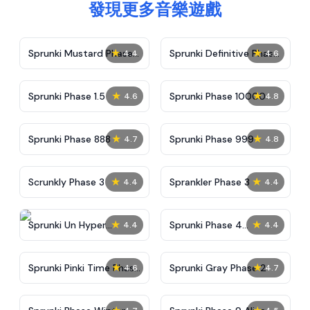
發現更多音樂遊戲
★
★
Sprunki Mustard Phase
Sprunki Definitive Phase
4.4
4.6
2
7
★
★
Sprunki Phase 1.5
Sprunki Phase 10000
4.6
4.8
★
★
Sprunki Phase 888
Sprunki Phase 999
4.7
4.8
★
★
Scrunkly Phase 3
Sprankler Phase 3
4.4
4.4
★
★
Sprunki Un Hyper
Sprunki Phase 4
4.4
4.4
Shifted Phase 4
Alternate Edition
★
★
Sprunki Pinki Time Phase
Sprunki Gray Phase 2
4.6
4.7
3