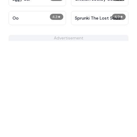
4.3
★
4.9
★
Oo
Sprunki The Lost Souls
Advertisement