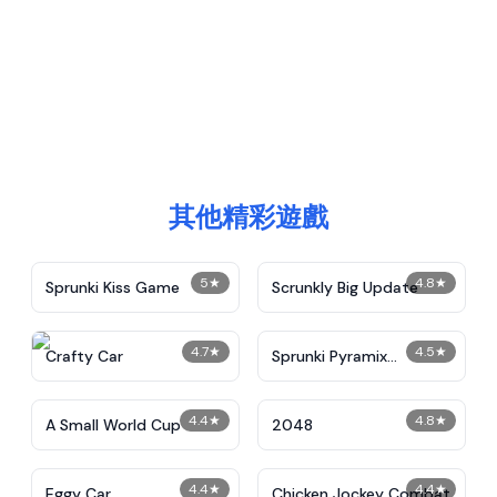
其他精彩遊戲
5
★
4.8
★
Sprunki Kiss Game
Scrunkly Big Update
4.7
★
4.5
★
Crafty Car
Sprunki Pyramix
Melophobia
4.4
★
4.8
★
A Small World Cup
2048
4.4
★
4.4
★
Eggy Car
Chicken Jockey Combat