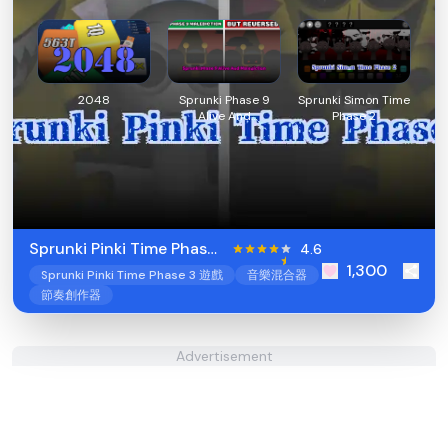
2048
Sprunki Phase 9
Sprunki Simon Time
Alive And
Phase 2
Malediction
Sprunki Pinki Time Phase
4.6
1,300
3
Sprunki Pinki Time Phase 3 遊戲
音樂混合器
節奏創作器
Advertisement