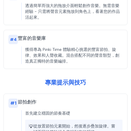
透過簡單而強大的拖放介面輕鬆創作音樂。無需音樂
經驗 - 只需將聲音元素拖放到角色上，看著您的作品
活起來。
豐富的音樂庫
#
4
獲得專為 Pinki Time 體驗精心挑選的豐富節拍、旋
律、效果和人聲收藏。混合搭配不同的聲音類型，創
造真正獨特的音樂編排。
專業提示與技巧
節拍創作
#
1
首先建立穩固的節奏基礎
💡
從放置節拍元素開始，然後逐步疊加旋律。嘗