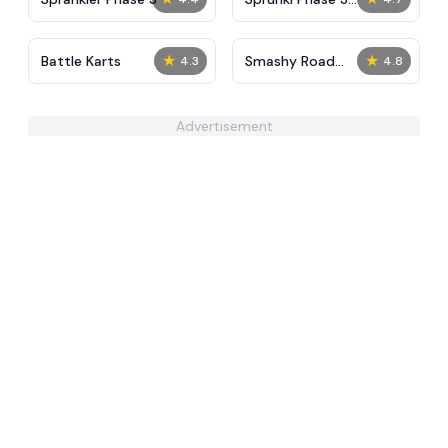
Definitive
★
★
Battle Karts
Smashy Road
4.3
4.8
Unblocked
Advertisement