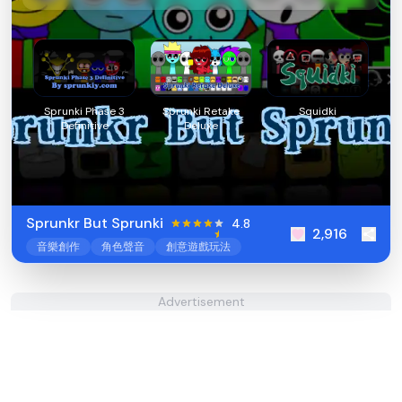
Sprunki Phase 3
Sprunki Retake
Squidki
Definitive
Deluxe
Sprunkr But Sprunki
4.8
2,916
音樂創作
角色聲音
創意遊戲玩法
Advertisement