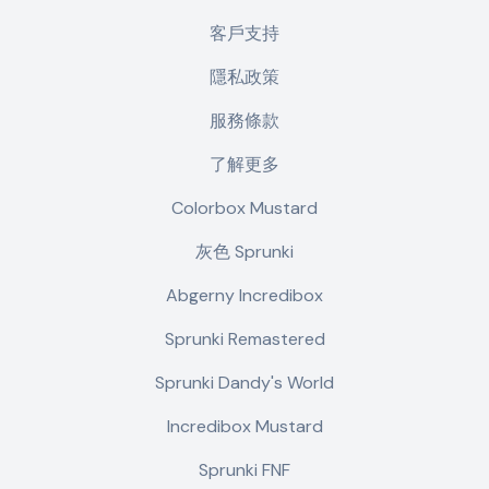
客戶支持
隱私政策
服務條款
了解更多
Colorbox Mustard
灰色 Sprunki
Abgerny Incredibox
Sprunki Remastered
Sprunki Dandy's World
Incredibox Mustard
Sprunki FNF