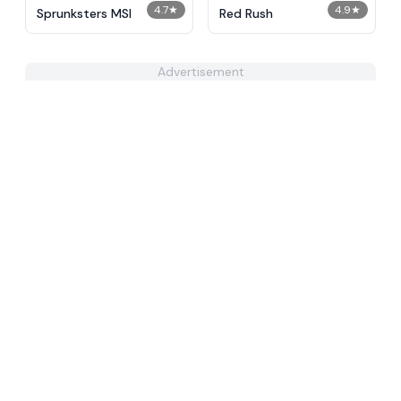
4.7
★
4.9
★
Sprunksters MSI
Red Rush
Advertisement