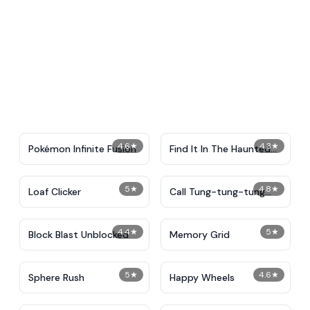
4.6
★
4.3
★
Pokémon Infinite Fusion
Find It In The Haunted
Mansion
5
★
4.8
★
Loaf Clicker
Call Tung-tung-tung
Sahur
4.4
★
5
★
Block Blast Unblocked
Memory Grid
5
★
4.6
★
Sphere Rush
Happy Wheels