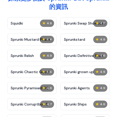
的資訊
★
★
Squidki
Sprunki Swap Showcase
4.6
4.8
★
★
Sprunki Mustard Phase
Sprunkstard
4.4
4.9
2
★
★
Sprunki Relish
Sprunki Definitive Phase
4.9
4.6
7
★
★
Sprunki Chaotic Good
Sprunki grown up
4.4
4.9
★
★
Sprunki Pyramixed 0.9
Sprunki Agents
4.6
4.9
★
★
Sprunki Corruptbox 5
Sprunki Ships
4.7
4.6