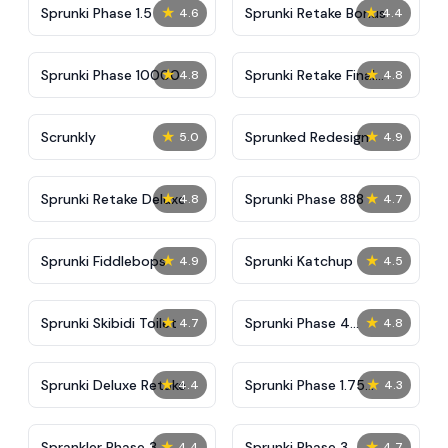
★
★
Sprunki Phase 1.5
Sprunki Retake Bonus
4.6
4.4
★
★
Sprunki Phase 10000
Sprunki Retake Final
4.8
4.8
Update
★
★
Scrunkly
Sprunked Redesign
5.0
4.9
★
★
Sprunki Retake Deluxe
Sprunki Phase 888
4.8
4.7
★
★
Sprunki Fiddlebops
Sprunki Katchup
4.9
4.5
★
★
Sprunki Skibidi Toilet
Sprunki Phase 4
4.7
4.8
Definitive
★
★
Sprunki Deluxe Retake
Sprunki Phase 1.75
4.4
4.3
Retake
★
★
Sprankler Phase 3
Sprunki Phase 3
4.4
4.7