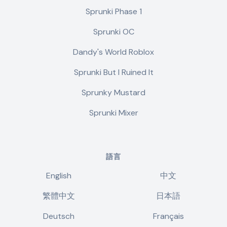
Sprunki Phase 1
Sprunki OC
Dandy's World Roblox
Sprunki But I Ruined It
Sprunky Mustard
Sprunki Mixer
語言
English
中文
繁體中文
日本語
Deutsch
Français