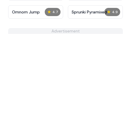
★
★
Omnom Jump
Sprunki Pyramixed
4.7
4.9
Advertisement