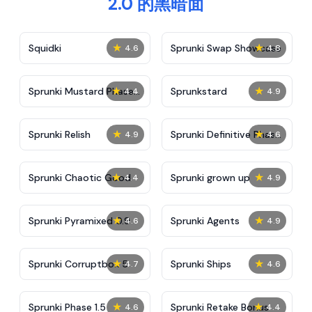
2.0 的黑暗面
★
★
Squidki
Sprunki Swap Showcase
4.6
4.8
★
★
Sprunki Mustard Phase
Sprunkstard
4.4
4.9
2
★
★
Sprunki Relish
Sprunki Definitive Phase
4.9
4.6
7
★
★
Sprunki Chaotic Good
Sprunki grown up
4.4
4.9
★
★
Sprunki Pyramixed 0.9
Sprunki Agents
4.6
4.9
★
★
Sprunki Corruptbox 5
Sprunki Ships
4.7
4.6
★
★
Sprunki Phase 1.5
Sprunki Retake Bonus
4.6
4.4