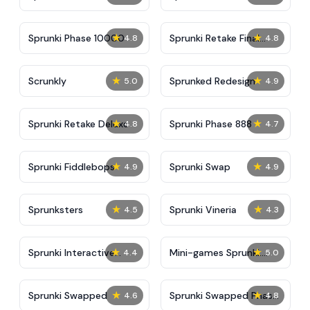
★
★
Sprunki Phase 10000
Sprunki Retake Final
4.8
4.8
Update
★
★
Scrunkly
Sprunked Redesign
5.0
4.9
★
★
Sprunki Retake Deluxe
Sprunki Phase 888
4.8
4.7
★
★
Sprunki Fiddlebops
Sprunki Swap
4.9
4.9
★
★
Sprunksters
Sprunki Vineria
4.5
4.3
★
★
Sprunki Interactive
Mini-games Sprunki:
4.4
5.0
Tunner
Sounds & Relaxation
★
★
Sprunki Swapped
Sprunki Swapped Phase
4.6
4.8
7