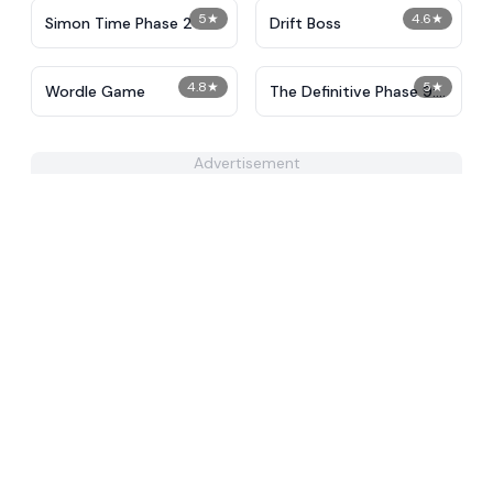
5
★
4.6
★
Simon Time Phase 2
Drift Boss
4.8
★
5
★
Wordle Game
The Definitive Phase 9:
Demolition
Advertisement