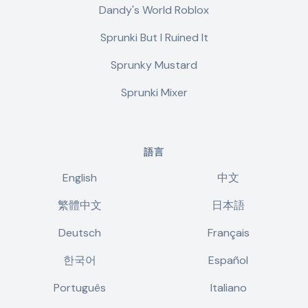
Dandy's World Roblox
Sprunki But I Ruined It
Sprunky Mustard
Sprunki Mixer
語言
English
中文
繁體中文
日本語
Deutsch
Français
한국어
Español
Português
Italiano