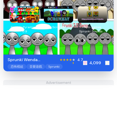
Sprunki Pyramixed
Scrunkly
Mini-games
0.9
Sprunki: Sounds &
Relaxation
Sprunki Wenda
4.7
4,099
Treatment 2.0
恐怖模組
音樂遊戲
Sprunki
Advertisement