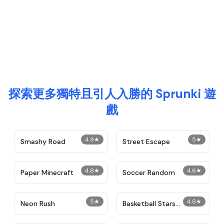
探索更多獨特且引人入勝的 Sprunki 遊
戲
4.9
★
5
★
Smashy Road
Street Escape
4.8
★
4.6
★
Paper Minecraft
Soccer Random
5
★
4.8
★
Neon Rush
Basketball Stars
Unblocked