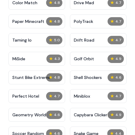
★
★
Color Match
Drive Mad
4.8
4.7
★
★
Paper Minecraft
PolyTrack
4.8
4.7
★
★
Taming Io
Drift Road
5.0
4.7
★
★
MiSide
Golf Orbit
4.3
4.9
★
★
Stunt Bike Extreme
Shell Shockers
4.8
4.6
★
★
Perfect Hotel
Miniblox
4.7
4.7
★
★
Geometry World
Capybara Clicker
4.6
4.9
★
★
Soccer Random
Snake Game
4.6
4.4