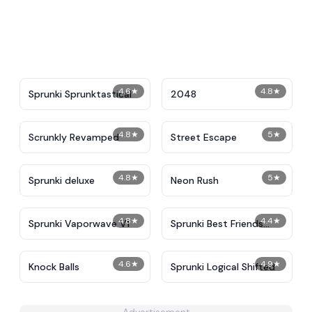
4.6
★
4.8
★
Sprunki Sprunktastical
2048
4.8
★
5
★
Scrunkly Revamped
Street Escape
4.8
★
5
★
Sprunki deluxe
Neon Rush
4.8
★
4.4
★
Sprunki Vaporwave V1
Sprunki Best Friends
Slaughter
4.6
★
4.9
★
Knock Balls
Sprunki Logical Shifted