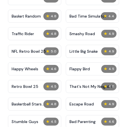
★
★
Basket Random
Bad Time Simulator
4.8
4.4
★
★
Traffic Rider
Smashy Road
4.8
4.9
★
★
NFL Retro Bowl 25
Little Big Snake
5.0
4.9
★
★
Happy Wheels
Flappy Bird
4.6
4.5
★
★
Retro Bowl 25
That's Not My Neighbor
4.5
4.8
★
★
Basketball Stars
Escape Road
4.8
4.9
Unblocked
★
★
Stumble Guys
Bad Parenting
4.5
4.6