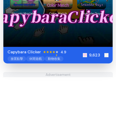
Sprunki Mortality
Color Match
Stumble Guys
Capybara Clicker
4.9
9,623
放置點擊
休閒遊戲
動物收集
Advertisement