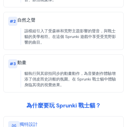
自然之聲
#
2
該模組引入了受森林和荒野主題影響的聲音，與戰士
貓的美學相符。在這個 Sprunki 遊戲中享受受荒野影
響的曲目。
動畫
#
3
貓執行與其節拍同步的動畫動作，為音樂創作體驗增
添了俏皮而史詩般的氛圍。在 Sprunki 戰士貓中體驗
身臨其境的視覺效果。
為什麼要玩 Sprunki 戰士貓？
獨特設計
😻