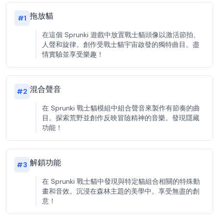
拖放貓
#
1
在這個 Sprunki 遊戲中放置戰士貓頭像以激活節拍、
人聲和旋律。創作受戰士貓宇宙啟發的獨特曲目。盡
情實驗並享受樂趣！
混合聲音
#
2
在 Sprunki 戰士貓模組中組合聲音來製作有節奏的曲
目。探索荒野並創作反映冒險精神的音樂。發現隱藏
功能！
解鎖功能
#
3
在 Sprunki 戰士貓中發現與特定貓組合相關的特殊動
畫和音效。沉浸在森林主題的美學中。享受無盡的創
意！