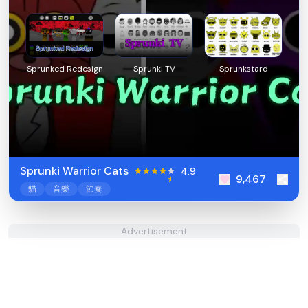
Sprunked Redesign
Sprunki TV
Sprunkstard
Sprunki Warrior Cats
4.9
9,467
貓
音樂
節奏
Advertisement