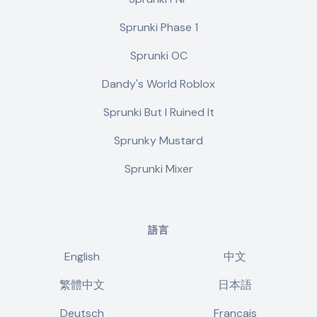
Sprunki Phase 1
Sprunki OC
Dandy's World Roblox
Sprunki But I Ruined It
Sprunky Mustard
Sprunki Mixer
語言
English
中文
繁體中文
日本語
Deutsch
Français