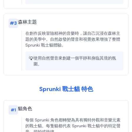
森林主題
#
3
在創作反映冒險精神的音樂時，讓自己沉浸在森林主
題的美學中。自然啟發的聲音和視覺效果增強了整體
Sprunki 戰士貓體驗。
💡
使用自然聲音來創建一個平靜和身臨其境的氛
圍。
Sprunki 戰士貓 特色
貓角色
#
1
每個 Sprunki 角色都轉變為具有獨特外觀和音樂元素
的戰士貓。每隻貓都代表 Sprunki 戰士貓中的特定聲
音、節拍或旋律。