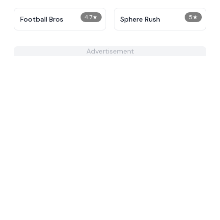
4.7
★
5
★
Football Bros
Sphere Rush
Advertisement