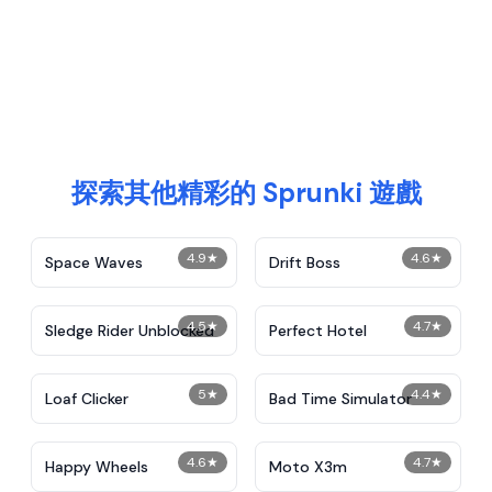
探索其他精彩的 Sprunki 遊戲
4.9
★
4.6
★
Space Waves
Drift Boss
4.5
★
4.7
★
Sledge Rider Unblocked
Perfect Hotel
5
★
4.4
★
Loaf Clicker
Bad Time Simulator
4.6
★
4.7
★
Happy Wheels
Moto X3m