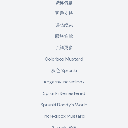
法律信息
客戶支持
隱私政策
服務條款
了解更多
Colorbox Mustard
灰色 Sprunki
Abgerny Incredibox
Sprunki Remastered
Sprunki Dandy's World
Incredibox Mustard
Sprunki FNF