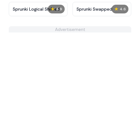
★
★
Sprunki Logical Shifted
Sprunki Swapped
4.9
4.6
Advertisement