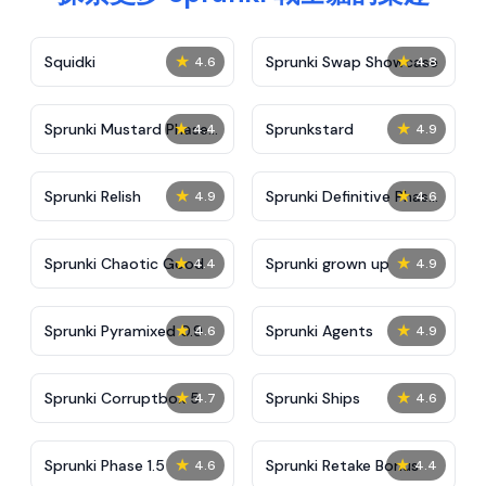
★
★
Squidki
Sprunki Swap Showcase
4.6
4.8
★
★
Sprunki Mustard Phase
Sprunkstard
4.4
4.9
2
★
★
Sprunki Relish
Sprunki Definitive Phase
4.9
4.6
7
★
★
Sprunki Chaotic Good
Sprunki grown up
4.4
4.9
★
★
Sprunki Pyramixed 0.9
Sprunki Agents
4.6
4.9
★
★
Sprunki Corruptbox 5
Sprunki Ships
4.7
4.6
★
★
Sprunki Phase 1.5
Sprunki Retake Bonus
4.6
4.4