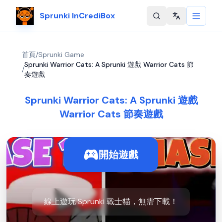
Sprunki InCrediBox
Change langu
首頁
/
Sprunki Game
Sprunki Warrior Cats: A Sprunki 遊戲 Warrior Cats 節
/
奏遊戲
Sprunki Warrior Cats: A Sprunki 遊戲
Warrior Cats 節奏遊戲
開始遊戲
線上遊玩 Sprunki 戰士貓，無需下載！