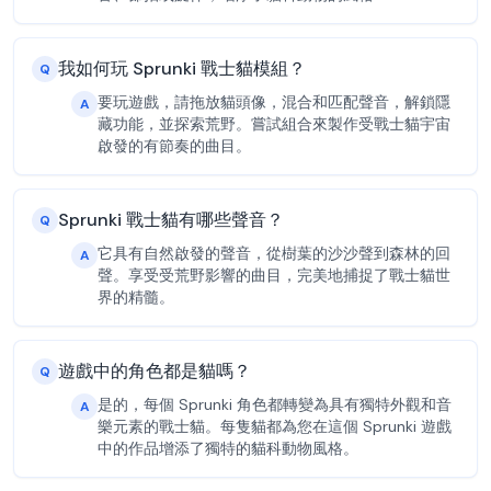
我如何玩 Sprunki 戰士貓模組？
Q
要玩遊戲，請拖放貓頭像，混合和匹配聲音，解鎖隱
A
藏功能，並探索荒野。嘗試組合來製作受戰士貓宇宙
啟發的有節奏的曲目。
Sprunki 戰士貓有哪些聲音？
Q
它具有自然啟發的聲音，從樹葉的沙沙聲到森林的回
A
聲。享受受荒野影響的曲目，完美地捕捉了戰士貓世
界的精髓。
遊戲中的角色都是貓嗎？
Q
是的，每個 Sprunki 角色都轉變為具有獨特外觀和音
A
樂元素的戰士貓。每隻貓都為您在這個 Sprunki 遊戲
中的作品增添了獨特的貓科動物風格。