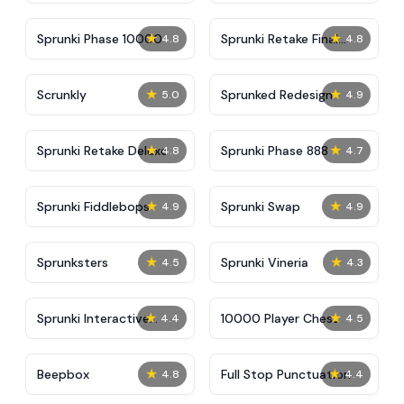
★
★
Sprunki Phase 10000
Sprunki Retake Final
4.8
4.8
Update
★
★
Scrunkly
Sprunked Redesign
5.0
4.9
★
★
Sprunki Retake Deluxe
Sprunki Phase 888
4.8
4.7
★
★
Sprunki Fiddlebops
Sprunki Swap
4.9
4.9
★
★
Sprunksters
Sprunki Vineria
4.5
4.3
★
★
Sprunki Interactive
10000 Player Chess
4.4
4.5
Tunner
★
★
Beepbox
Full Stop Punctuation
4.8
4.4