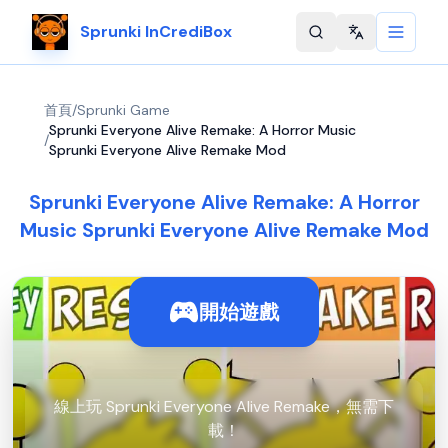
Sprunki InCrediBox
Change langu
首頁
/
Sprunki Game
Sprunki Everyone Alive Remake: A Horror Music
/
Sprunki Everyone Alive Remake Mod
Sprunki Everyone Alive Remake: A Horror
Music Sprunki Everyone Alive Remake Mod
開始遊戲
線上玩 Sprunki Everyone Alive Remake，無需下
載！