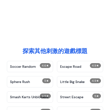
探索其他刺激的遊戲標題
4.6
★
4.9
★
Soccer Random
Escape Road
5
★
4.9
★
Sphere Rush
Little Big Snake
4.5
★
5
★
Smash Karts Unblocked
Street Escape