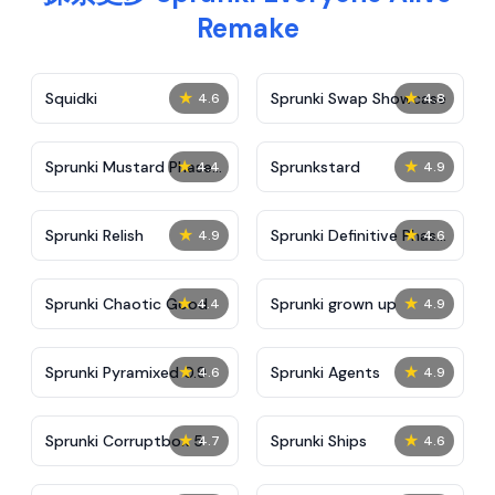
Remake
★
★
Squidki
Sprunki Swap Showcase
4.6
4.8
★
★
Sprunki Mustard Phase
Sprunkstard
4.4
4.9
2
★
★
Sprunki Relish
Sprunki Definitive Phase
4.9
4.6
7
★
★
Sprunki Chaotic Good
Sprunki grown up
4.4
4.9
★
★
Sprunki Pyramixed 0.9
Sprunki Agents
4.6
4.9
★
★
Sprunki Corruptbox 5
Sprunki Ships
4.7
4.6