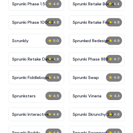
★
★
Sprunki Phase 1.5
Sprunki Retake Bonus
4.6
4.4
★
★
Sprunki Phase 10000
Sprunki Retake Final
4.8
4.8
Update
★
★
Scrunkly
Sprunked Redesign
5.0
4.9
★
★
Sprunki Retake Deluxe
Sprunki Phase 888
4.8
4.7
★
★
Sprunki Fiddlebops
Sprunki Swap
4.9
4.9
★
★
Sprunksters
Sprunki Vineria
4.5
4.3
★
★
Sprunki Interactive
Sprunki Skrunchy 2.0
4.4
4.6
Tunner
★
★
Sprunki Raddy
Sprunki Swapped
4.9
4.6