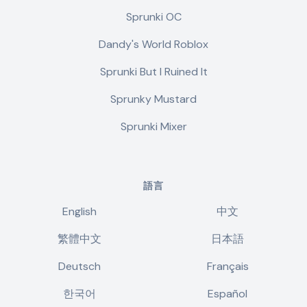
Sprunki OC
Dandy's World Roblox
Sprunki But I Ruined It
Sprunky Mustard
Sprunki Mixer
語言
English
中文
繁體中文
日本語
Deutsch
Français
한국어
Español