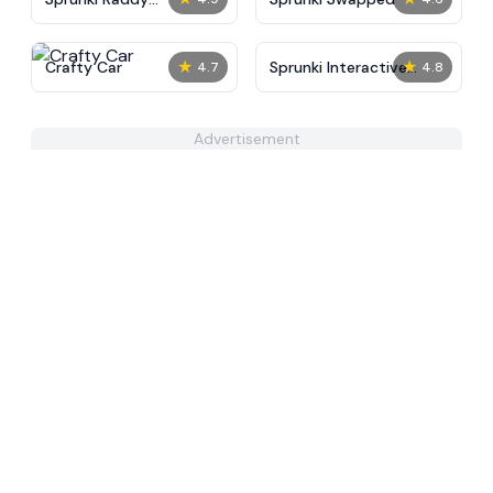
Treatment
★
★
Crafty Car
Sprunki Interactive
4.7
4.8
Phase 3
Advertisement