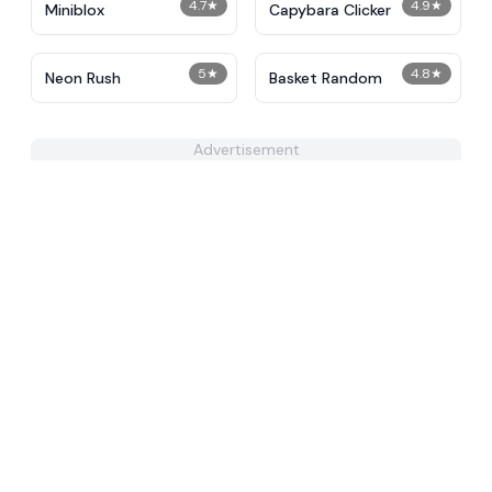
4.7
★
4.9
★
Miniblox
Capybara Clicker
5
★
4.8
★
Neon Rush
Basket Random
Advertisement