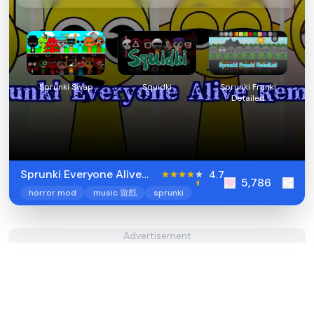
Sprunki Swap
Squidki
Sprunki Frunki
Detailed
Sprunki Everyone Alive
4.7
5,786
Remake
horror mod
music 遊戲
sprunki
Advertisement