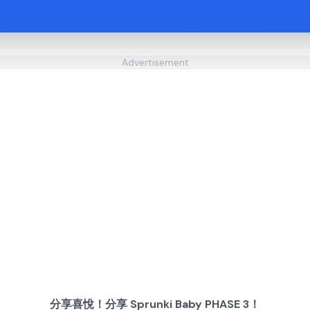
Advertisement
分享喜悅！分享 Sprunki Baby PHASE 3！