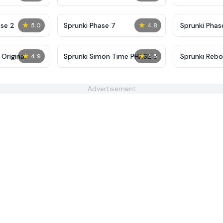
Definitive
Shifted
★
★
se 2
Sprunki Phase 7
Sprunki Phase
5.0
4.8
(Fanmade)
★
★
Original
Sprunki Simon Time PHASE 3
Sprunki Rebo
4.9
4.5
All Alive
Advertisement