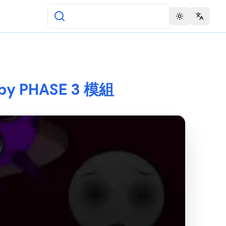
Toggle theme
Change 
by PHASE 3 模組