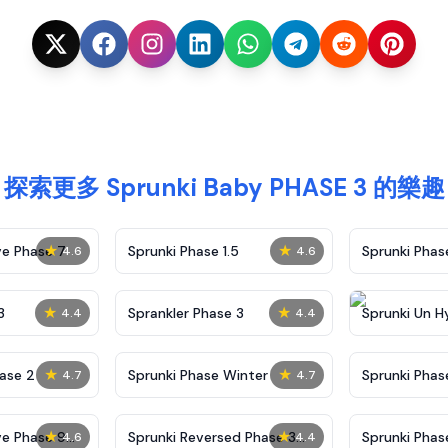
探索更多 Sprunki Baby PHASE 3 的樂趣
★
★
ve Phase 7
Sprunki Phase 1.5
Sprunki Pha
4.6
4.6
★
★
3
Sprankler Phase 3
Sprunki Un H
4.4
4.4
Phase 4
★
★
ase 2
Sprunki Phase Winter
Sprunki Phas
4.7
4.7
Malediction
★
★
ve Phase 9
Sprunki Reversed Phase 3
Sprunki Phas
4.6
4.4