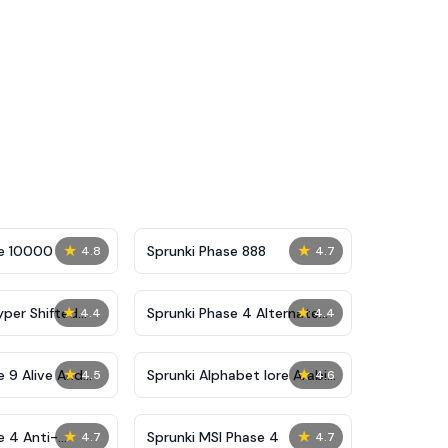
★
★
se 10000
Sprunki Phase 888
4.8
4.7
★
★
yper Shifted
Sprunki Phase 4 Alternate
4.4
4.4
Edition
★
★
e 9 Alive And
Sprunki Alphabet lore Arabic
4.5
4.6
Phase 3
★
★
e 4 Anti-
Sprunki MSI Phase 4
4.7
4.7