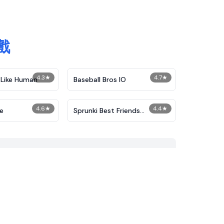
戲
4.3
★
4.7
★
 Like Human
Baseball Bros IO
4.6
★
4.4
★
le
Sprunki Best Friends
Slaughter