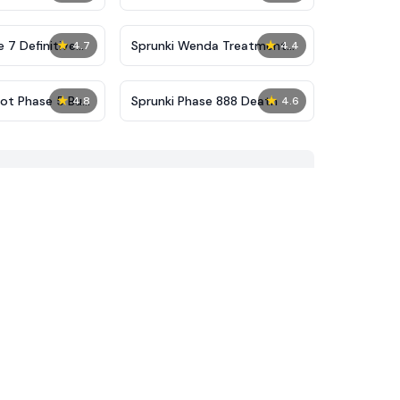
★
★
 7 Definitive
Sprunki Wenda Treatment
4.7
4.4
Phase 40
★
★
ot Phase 5 But
Sprunki Phase 888 Death
4.8
4.6