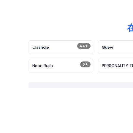
4.4
★
Clashdle
Quevi
5
★
Neon Rush
PERSONALITY T