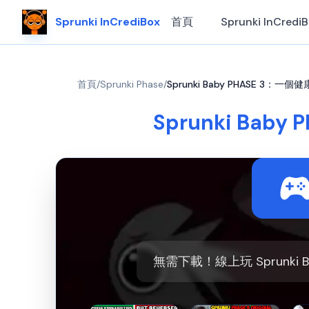
Sprunki InCrediBox
首頁
Sprunki InCredi
首頁
/
Sprunki Phase
/
Sprunki Baby PHASE 3：一個健康
Sprunki Baby
無需下載！線上玩 Sprunki 