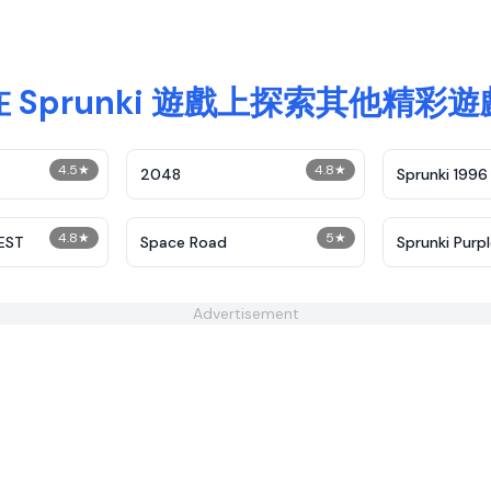
在 Sprunki 遊戲上探索其他精彩遊
4.5
★
4.8
★
2048
Sprunki 1996
4.8
★
5
★
EST
Space Road
Sprunki Purp
Advertisement