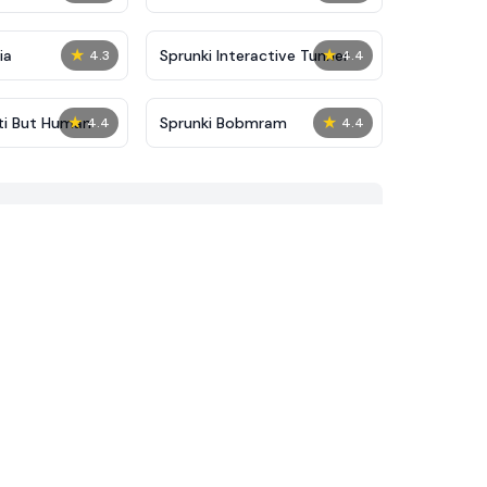
★
★
ia
Sprunki Interactive Tunner
4.3
4.4
★
★
ti But Human
Sprunki Bobmram
4.4
4.4