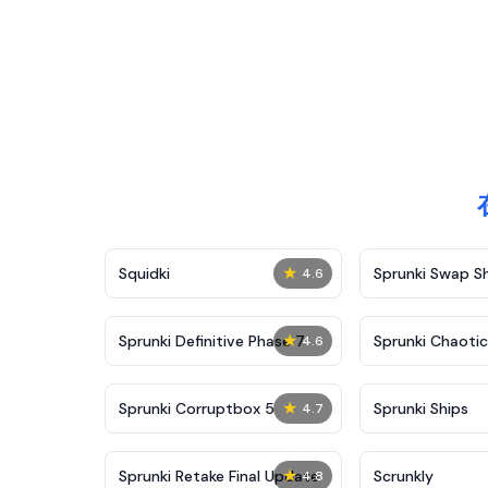
★
Squidki
Sprunki Swap 
4.6
★
Sprunki Definitive Phase 7
Sprunki Chaoti
4.6
★
Sprunki Corruptbox 5
Sprunki Ships
4.7
★
Sprunki Retake Final Update
Scrunkly
4.8