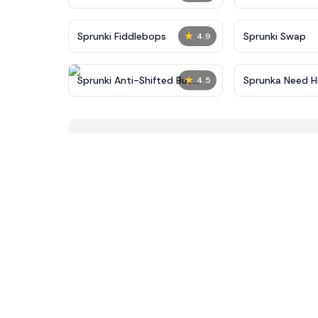
★
Sprunki Fiddlebops
Sprunki Swap
4.9
★
Sprunki Anti-Shifted But
Sprunka Need H
4.5
Alive
Incredibox Chal