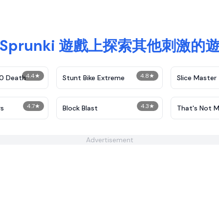
Sprunki 遊戲上探索其他刺激的
4.4
★
4.8
★
30 Death
Stunt Bike Extreme
Slice Master
4.7
★
4.3
★
rs
Block Blast
That's Not M
Advertisement