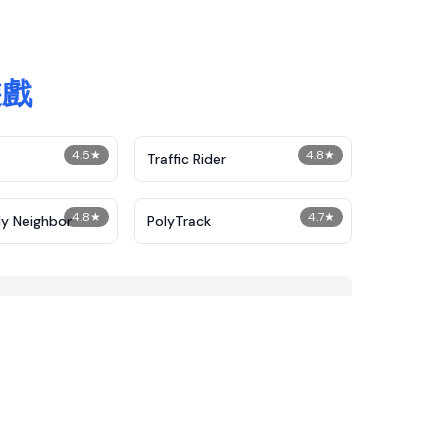
遊戲
4.5
★
4.8
★
Traffic Rider
4.8
★
4.7
★
y Neighbor
PolyTrack