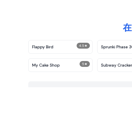
在
4.5
★
Flappy Bird
Sprunki Phase 
5
★
My Cake Shop
Subway Cracke