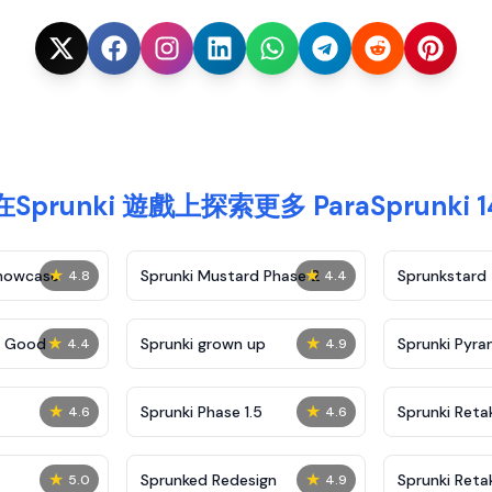
在Sprunki 遊戲上探索更多 ParaSprunki 1
★
★
Showcase
Sprunki Mustard Phase 2
Sprunkstard
4.8
4.4
★
★
c Good
Sprunki grown up
Sprunki Pyra
4.4
4.9
★
★
Sprunki Phase 1.5
Sprunki Reta
4.6
4.6
★
★
Sprunked Redesign
Sprunki Reta
5.0
4.9