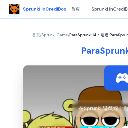
Sprunki InCrediBox
首頁
Sprunki InCredi
首頁
/
Sprunki Game
/
ParaSprunki 14：透過 ParaS
ParaSpru
在Sprunki 遊戲線上遊