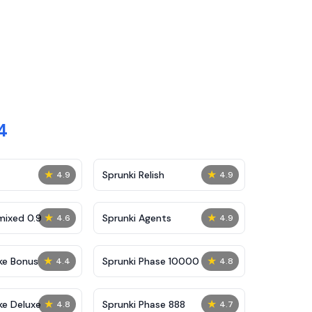
4
★
★
Sprunki Relish
4.9
4.9
★
★
mixed 0.9
Sprunki Agents
4.6
4.9
★
★
ke Bonus
Sprunki Phase 10000
4.4
4.8
★
★
ke Deluxe
Sprunki Phase 888
4.8
4.7