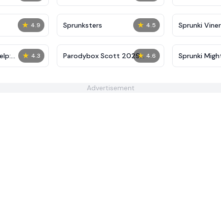
★
★
Sprunksters
Sprunki Viner
4.9
4.5
★
★
elp:
Parodybox Scott 2029
Sprunki Migh
4.3
4.6
lenge
Edition
Advertisement