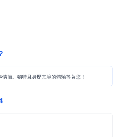
？
揭示故事情節。獨特且身歷其境的體驗等著您！
4
。