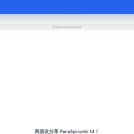
Advertisement
與朋友分享 ParaSprunki 14！