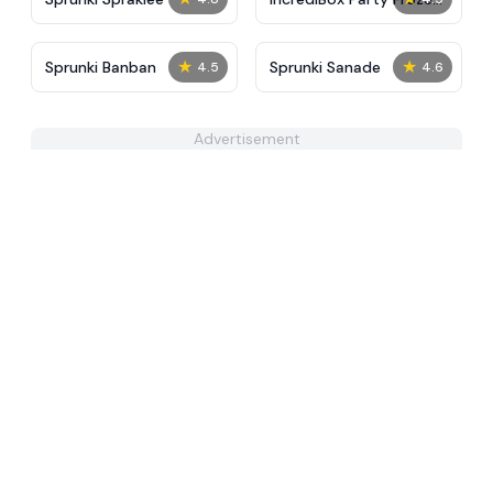
Sprunki Beat
★
★
Sprunki Banban
Sprunki Sanade
4.5
4.6
Advertisement