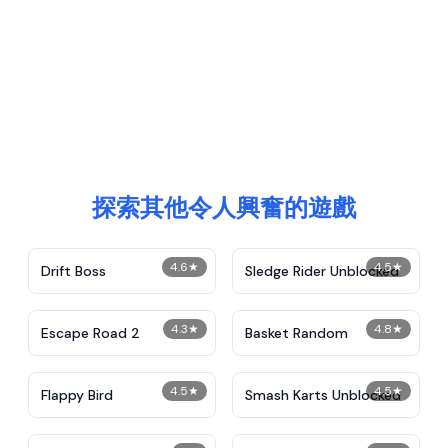
探索其他令人興奮的遊戲
4.6
★
4.5
★
Drift Boss
Sledge Rider Unblocked
4.3
★
4.8
★
Escape Road 2
Basket Random
4.5
★
4.5
★
Flappy Bird
Smash Karts Unblocked