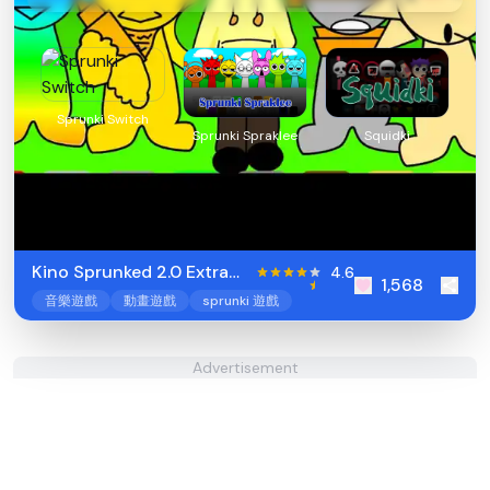
Sprunki Switch
Sprunki Spraklee
Squidki
Kino Sprunked 2.0 Extra
4.6
1,568
Animation
音樂遊戲
動畫遊戲
sprunki 遊戲
Advertisement