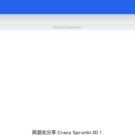
Advertisement
與朋友分享 Crazy Sprunki 3D！