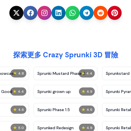
探索更多 Crazy Sprunki 3D 冒險
★
★
Showcase
Sprunki Mustard Phase 2
Sprunkstard
4.8
4.4
★
★
c Good
Sprunki grown up
Sprunki Pyra
4.4
4.9
★
★
Sprunki Phase 1.5
Sprunki Reta
4.6
4.6
★
★
Sprunked Redesign
Sprunki Reta
5.0
4.9