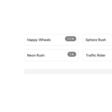
4.6
★
Happy Wheels
Sphere Rush
5
★
Neon Rush
Traffic Rider