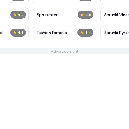
★
★
Sprunksters
Sprunki Viner
4.9
4.5
★
★
ed
Fashion Famous
Sprunki Pyra
4.6
4.4
Advertisement