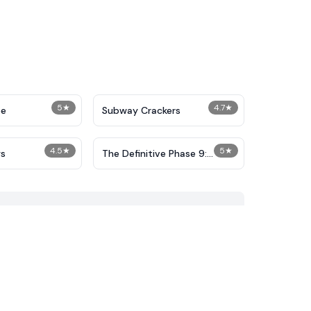
5
★
4.7
★
pe
Subway Crackers
4.5
★
5
★
s
The Definitive Phase 9:
Demolition