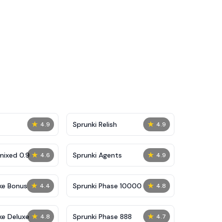
★
★
Sprunki Relish
4.9
4.9
★
★
mixed 0.9
Sprunki Agents
4.6
4.9
★
★
ke Bonus
Sprunki Phase 10000
4.4
4.8
★
★
ke Deluxe
Sprunki Phase 888
4.8
4.7