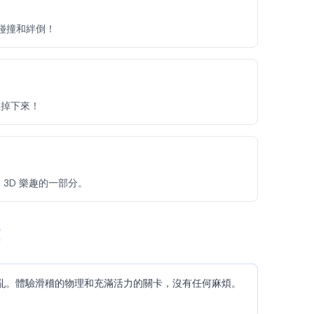
好碰撞和絆倒！
上掉下來！
 3D 樂趣的一部分。
！
娃娃混亂。體驗滑稽的物理和充滿活力的關卡，沒有任何麻煩。