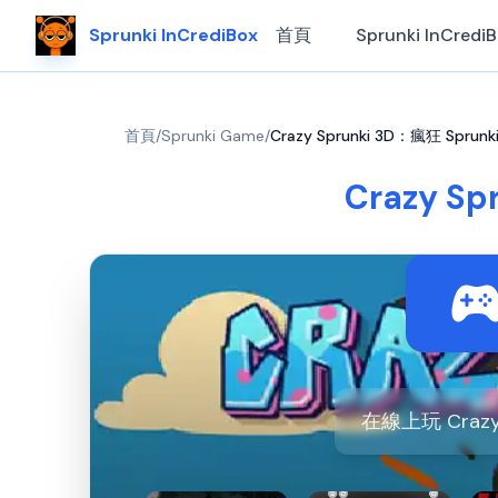
Sprunki InCrediBox
首頁
Sprunki InCredi
首頁
/
Sprunki Game
/
Crazy Sprunki 3D：瘋狂 Spr
Crazy S
在線上玩 Crazy