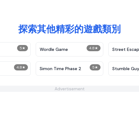
探索其他精彩的遊戲類別
5
★
4.8
★
Wordle Game
Street Esca
4.8
★
5
★
Simon Time Phase 2
Stumble Guy
Advertisement