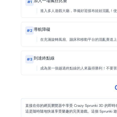
加入一場瘋狂比賽
#
1
進入多人遊戲大廳，準備好迎接布娃娃混亂！使用 WA
導航障礙
#
2
在充滿旋轉風扇、蹦床和移動平台的混亂賽道上競
到達終點線
#
3
成為第一個越過終點線的人來贏得勝利！不要害怕推擠其
直接在你的網頁瀏覽器中享受 Crazy Sprunki
這是隨時隨地快速享受樂趣的完美遊戲。這個 Sprunki