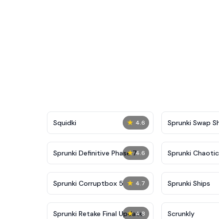
★
Squidki
Sprunki Swap 
4.6
★
Sprunki Definitive Phase 7
Sprunki Chaoti
4.6
★
Sprunki Corruptbox 5
Sprunki Ships
4.7
★
Sprunki Retake Final Update
Scrunkly
4.8