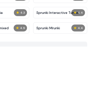
★
★
ia
Sprunki Interactive Tunner
4.3
4.4
★
★
mixed
Sprunki Mrunki
4.9
4.4