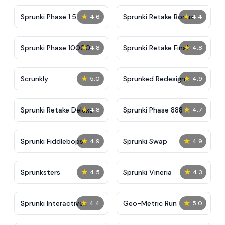
★
★
Sprunki Phase 1.5
Sprunki Retake Bonus
4.6
4.4
★
★
Sprunki Phase 10000
Sprunki Retake Final
4.8
4.8
Update
★
★
Scrunkly
Sprunked Redesign
5.0
4.9
★
★
Sprunki Retake Deluxe
Sprunki Phase 888
4.8
4.7
★
★
Sprunki Fiddlebops
Sprunki Swap
4.9
4.9
★
★
Sprunksters
Sprunki Vineria
4.5
4.3
★
★
Sprunki Interactive
Geo-Metric Run
4.4
5.0
Tunner