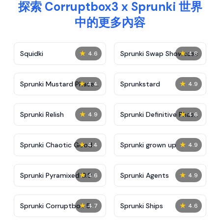
探索 Corruptbox3 x Sprunki 世界
中的更多內容
★
★
Squidki
Sprunki Swap Showcase
4.6
4.8
★
★
Sprunki Mustard Phase
Sprunkstard
4.4
4.9
2
★
★
Sprunki Relish
Sprunki Definitive Phase
4.9
4.6
7
★
★
Sprunki Chaotic Good
Sprunki grown up
4.4
4.9
★
★
Sprunki Pyramixed 0.9
Sprunki Agents
4.6
4.9
★
★
Sprunki Corruptbox 5
Sprunki Ships
4.7
4.6