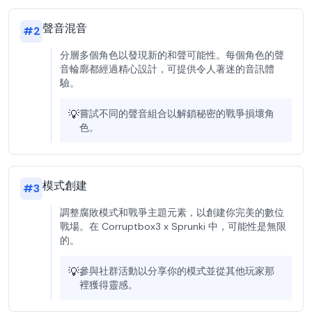
聲音混音
#
2
分層多個角色以發現新的和聲可能性。每個角色的聲
音輪廓都經過精心設計，可提供令人著迷的音訊體
驗。
💡
嘗試不同的聲音組合以解鎖秘密的戰爭損壞角
色。
模式創建
#
3
調整腐敗模式和戰爭主題元素，以創建你完美的數位
戰場。在 Corruptbox3 x Sprunki 中，可能性是無限
的。
💡
參與社群活動以分享你的模式並從其他玩家那
裡獲得靈感。