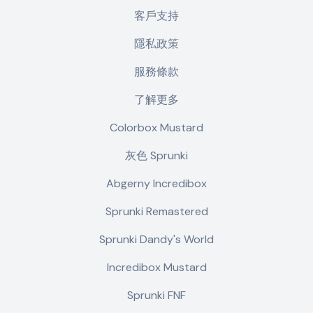
客戶支持
隱私政策
服務條款
了解更多
Colorbox Mustard
灰色 Sprunki
Abgerny Incredibox
Sprunki Remastered
Sprunki Dandy's World
Incredibox Mustard
Sprunki FNF