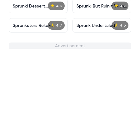
★
★
Sprunki Dessert
Sprunki But Ruinit With
4.6
4.7
Sweetnessc
Hands
★
★
Sprunksters Retake
Sprunk Undertaled
4.7
4.5
(Updated)
Advertisement