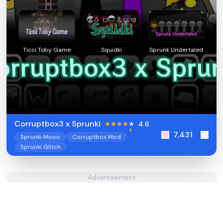
Ticci Toby Game
Squidki
Sprunk Undertaled
Corruptbox3 x Sprunki
4.6
7,431
Sprunki Music
Corruptbox Mod
Sprunki Glitch
Advertisement