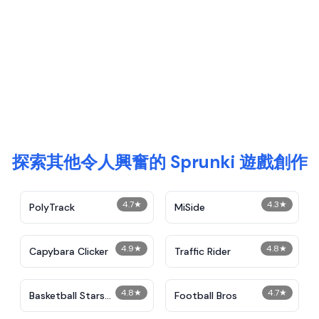
探索其他令人興奮的 Sprunki 遊戲創作
4.7
★
4.3
★
PolyTrack
MiSide
4.9
★
4.8
★
Capybara Clicker
Traffic Rider
4.8
★
4.7
★
Basketball Stars
Football Bros
Unblocked