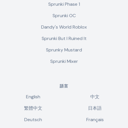
Sprunki Phase 1
Sprunki OC
Dandy's World Roblox
Sprunki But I Ruined It
Sprunky Mustard
Sprunki Mixer
語言
English
中文
繁體中文
日本語
Deutsch
Français