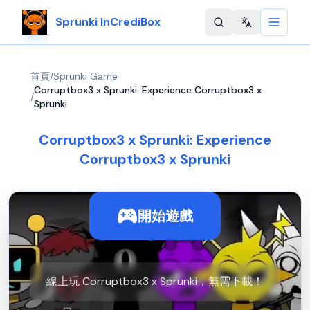
Sprunki InCrediBox
Change langu
首頁
/
Sprunki Game
Corruptbox3 x Sprunki: Experience Corruptbox3 x
/
Sprunki
Corruptbox3 x Sprunki: Experience
Corruptbox3 x Sprunki
開始遊戲
線上玩 Corruptbox3 x Sprunki，無需下載！