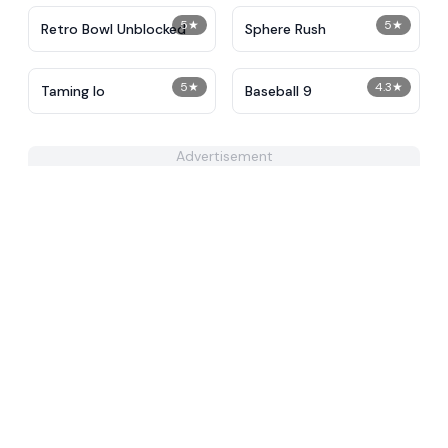
5
★
5
★
Retro Bowl Unblocked
Sphere Rush
5
★
4.3
★
Taming Io
Baseball 9
Advertisement