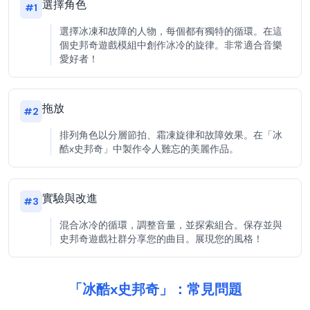
選擇角色
#
1
選擇冰凍和故障的人物，每個都有獨特的循環。在這
個史邦奇遊戲模組中創作冰冷的旋律。非常適合音樂
愛好者！
拖放
#
2
排列角色以分層節拍、霜凍旋律和故障效果。在「冰
酷x史邦奇」中製作令人難忘的美麗作品。
實驗與改進
#
3
混合冰冷的循環，調整音量，並探索組合。保存並與
史邦奇遊戲社群分享您的曲目。展現您的風格！
「冰酷x史邦奇」：常見問題