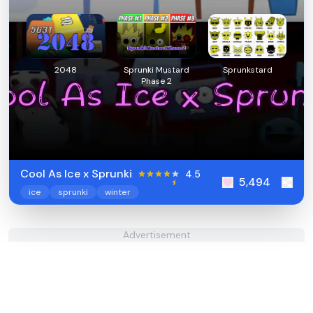
2048
Sprunki Mustard
Sprunkstard
Phase 2
Cool As Ice x Sprunki
4.5
5,494
ice
sprunki
winter
Advertisement