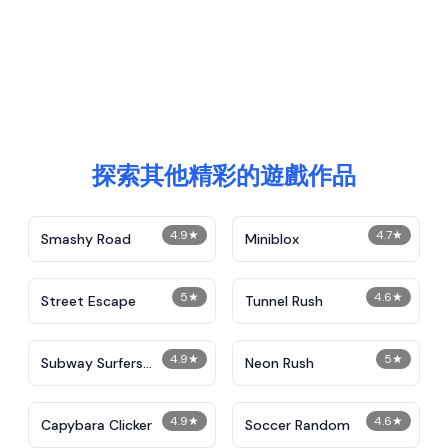
探索其他精彩的遊戲作品
4.9
★
4.7
★
Smashy Road
Miniblox
5
★
4.6
★
Street Escape
Tunnel Rush
4.9
★
5
★
Subway Surfers
Neon Rush
Unblocked
4.9
★
4.6
★
Capybara Clicker
Soccer Random