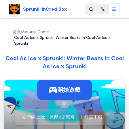
Sprunki InCrediBox
Change langu
首頁
/
Sprunki Game
Cool As Ice x Sprunki: Winter Beats in Cool As Ice x
/
Sprunki
Cool As Ice x Sprunki: Winter Beats in Cool
As Ice x Sprunki
開始遊戲
立即線上玩「冰酷x史邦奇」！無需下載。