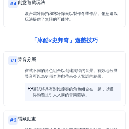
創意遊戲玩法
#
4
混合霜凍節拍和寒冷節奏以製作冬季作品。創意遊戲
玩法提供了無限的可能性。
「冰酷x史邦奇」遊戲技巧
聲音分層
#
1
嘗試不同的角色組合以創建獨特的音景。有效地分層
聲音可以為史邦奇遊戲帶來令人驚訝的結果。
💡
嘗試將具有對比節奏的角色組合在一起，以獲
得動態且引人入勝的音樂體驗。
隱藏動畫
#
2