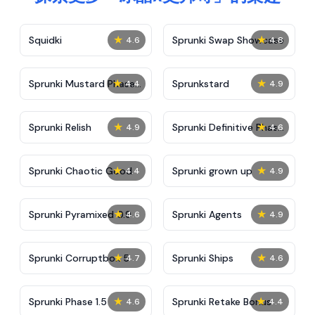
★
★
Squidki
Sprunki Swap Showcase
4.6
4.8
★
★
Sprunki Mustard Phase
Sprunkstard
4.4
4.9
2
★
★
Sprunki Relish
Sprunki Definitive Phase
4.9
4.6
7
★
★
Sprunki Chaotic Good
Sprunki grown up
4.4
4.9
★
★
Sprunki Pyramixed 0.9
Sprunki Agents
4.6
4.9
★
★
Sprunki Corruptbox 5
Sprunki Ships
4.7
4.6
★
★
Sprunki Phase 1.5
Sprunki Retake Bonus
4.6
4.4