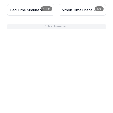
4.4
★
5
★
Bad Time Simulator
Simon Time Phase 2
Advertisement