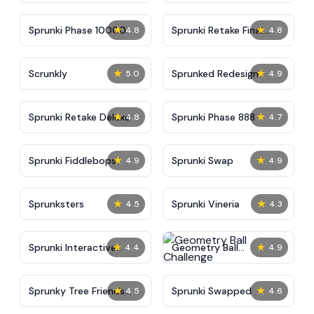
★
★
Sprunki Phase 10000
Sprunki Retake Final
4.8
4.8
Update
★
★
Scrunkly
Sprunked Redesign
5.0
4.9
★
★
Sprunki Retake Deluxe
Sprunki Phase 888
4.8
4.7
★
★
Sprunki Fiddlebops
Sprunki Swap
4.9
4.9
★
★
Sprunksters
Sprunki Vineria
4.5
4.3
★
★
Sprunki Interactive
Geometry Ball
4.4
4.9
Tunner
Challenge
★
★
Sprunky Tree Friends
Sprunki Swapped
4.5
4.6
Still Alive​