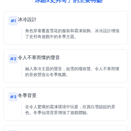
「冰酷x史邦奇」的主要特點
冰冷設計
#
1
角色穿著覆蓋雪花的服裝和霜凍裝飾。冰冷設計增強
了史邦奇遊戲中的冬季主題。
令人不寒而慄的聲音
#
2
融入寒冷主題的聲音，如雪的嘎吱聲。令人不寒而慄
的音效營造出冬季氛圍。
冬季背景
#
3
在令人驚嘆的霜凍環境中玩耍，欣賞白雪皚皚的景
色。冬季仙境背景增強了遊戲體驗。