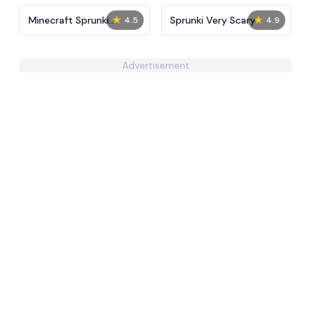
★
★
Minecraft Sprunki
Sprunki Very Scary
4.5
4.9
Incredibox
Advertisement