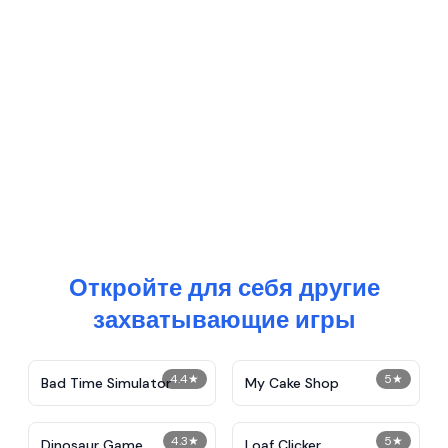
Откройте для себя другие
захватывающие игры
4.4
★
5
★
Bad Time Simulator
My Cake Shop
4.3
★
5
★
Dinosaur Game
Loaf Clicker