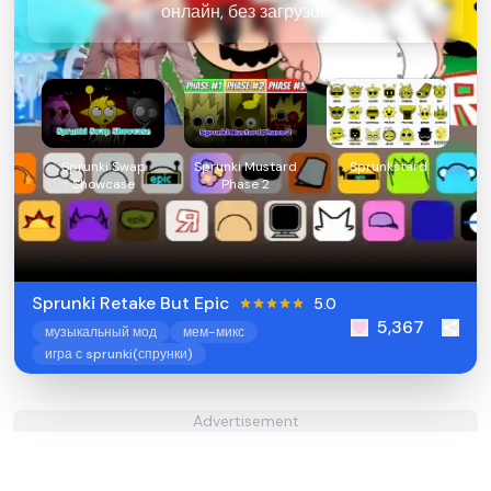
онлайн, без загрузок!
Sprunki Swap
Sprunki Mustard
Sprunkstard
Showcase
Phase 2
Sprunki Retake But Epic
5.0
5,367
музыкальный мод
мем-микс
игра с sprunki(спрунки)
Advertisement