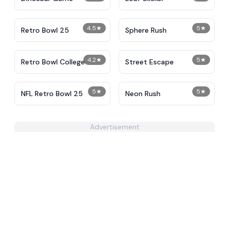
4.5
★
5
★
Retro Bowl 25
Sphere Rush
4.2
★
5
★
Retro Bowl College
Street Escape
5
★
5
★
NFL Retro Bowl 25
Neon Rush
Advertisement