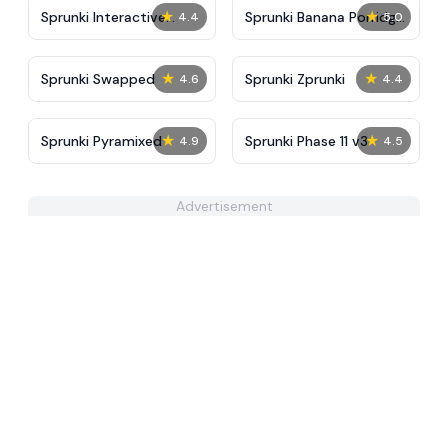
★
★
Sprunki Interactive
Sprunki Banana Porridge
4.4
5.0
Tunner
Remix
★
★
Sprunki Swapped
Sprunki Zprunki
4.6
4.4
★
★
Sprunki Pyramixed
Sprunki Phase 11 v3
4.9
4.5
Advertisement