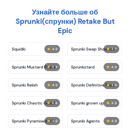
Узнайте больше об
Sprunki(спрунки) Retake But
Epic
★
★
Squidki
Sprunki Swap Showcase
4.6
4.8
★
★
Sprunki Mustard Phase
Sprunkstard
4.4
4.9
2
★
★
Sprunki Relish
Sprunki Definitive Phase
4.9
4.6
7
★
★
Sprunki Chaotic Good
Sprunki grown up
4.4
4.9
★
★
Sprunki Pyramixed 0.9
Sprunki Agents
4.6
4.9