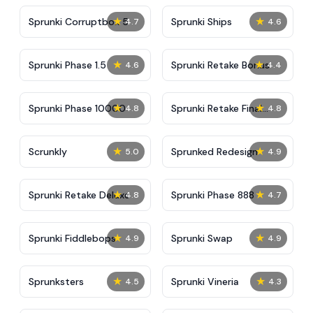
★
★
Sprunki Corruptbox 5
Sprunki Ships
4.7
4.6
★
★
Sprunki Phase 1.5
Sprunki Retake Bonus
4.6
4.4
★
★
Sprunki Phase 10000
Sprunki Retake Final
4.8
4.8
Update
★
★
Scrunkly
Sprunked Redesign
5.0
4.9
★
★
Sprunki Retake Deluxe
Sprunki Phase 888
4.8
4.7
★
★
Sprunki Fiddlebops
Sprunki Swap
4.9
4.9
★
★
Sprunksters
Sprunki Vineria
4.5
4.3