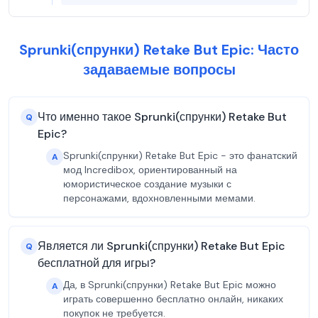
Sprunki(спрунки) Retake But Epic: Часто
задаваемые вопросы
Что именно такое Sprunki(спрунки) Retake But
Q
Epic?
Sprunki(спрунки) Retake But Epic - это фанатский
A
мод Incredibox, ориентированный на
юмористическое создание музыки с
персонажами, вдохновленными мемами.
Является ли Sprunki(спрунки) Retake But Epic
Q
бесплатной для игры?
Да, в Sprunki(спрунки) Retake But Epic можно
A
играть совершенно бесплатно онлайн, никаких
покупок не требуется.