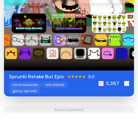
Sprunki Swap
Sprunki Mustard
Sprunkstard
Showcase
Phase 2
Sprunki Retake But Epic
5.0
5,367
mod musicale
mix meme
gioco sprunki
Advertisement