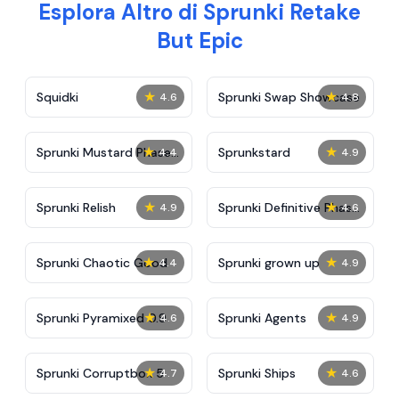
Esplora Altro di Sprunki Retake
But Epic
★
★
Squidki
Sprunki Swap Showcase
4.6
4.8
★
★
Sprunki Mustard Phase
Sprunkstard
4.4
4.9
2
★
★
Sprunki Relish
Sprunki Definitive Phase
4.9
4.6
7
★
★
Sprunki Chaotic Good
Sprunki grown up
4.4
4.9
★
★
Sprunki Pyramixed 0.9
Sprunki Agents
4.6
4.9
★
★
Sprunki Corruptbox 5
Sprunki Ships
4.7
4.6