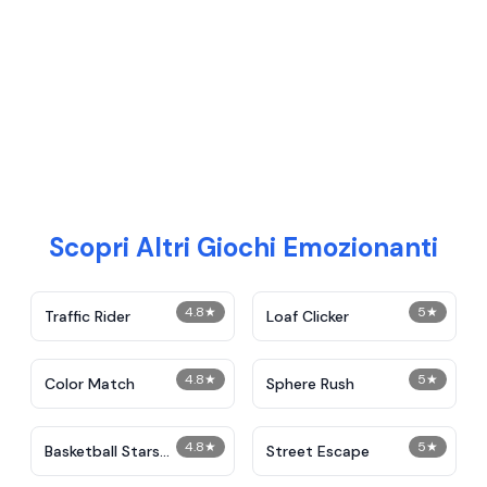
Scopri Altri Giochi Emozionanti
4.8
★
5
★
Traffic Rider
Loaf Clicker
4.8
★
5
★
Color Match
Sphere Rush
4.8
★
5
★
Basketball Stars
Street Escape
Unblocked