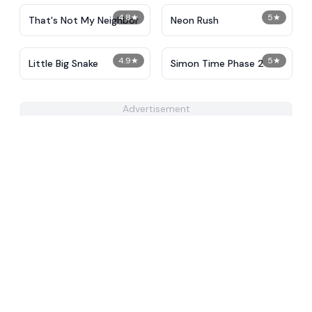
4.8
★
5
★
That's Not My Neighbor
Neon Rush
4.9
★
5
★
Little Big Snake
Simon Time Phase 2
Advertisement