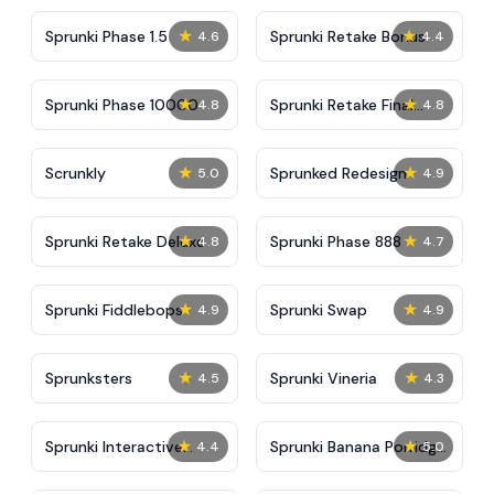
★
★
Sprunki Phase 1.5
Sprunki Retake Bonus
4.6
4.4
★
★
Sprunki Phase 10000
Sprunki Retake Final
4.8
4.8
Update
★
★
Scrunkly
Sprunked Redesign
5.0
4.9
★
★
Sprunki Retake Deluxe
Sprunki Phase 888
4.8
4.7
★
★
Sprunki Fiddlebops
Sprunki Swap
4.9
4.9
★
★
Sprunksters
Sprunki Vineria
4.5
4.3
★
★
Sprunki Interactive
Sprunki Banana Porridge
4.4
5.0
Tunner
Remix