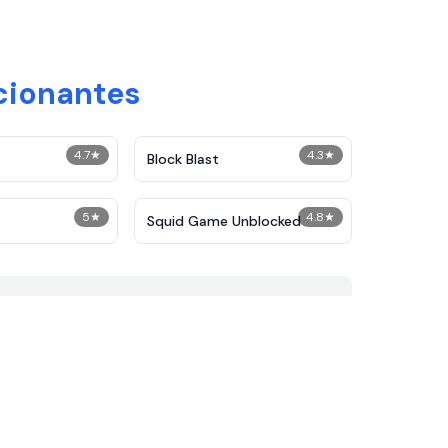
cionantes
4.7
★
4.3
★
Block Blast
5
★
4.8
★
Squid Game Unblocked