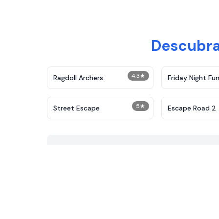
Descubra
4.3
★
Ragdoll Archers
Friday Night Fun
5
★
Street Escape
Escape Road 2