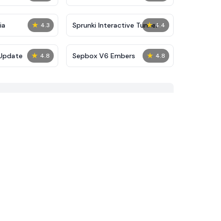
★
★
ia
Sprunki Interactive Tunner
4.3
4.4
★
★
 Update
Sepbox V6 Embers
4.8
4.8