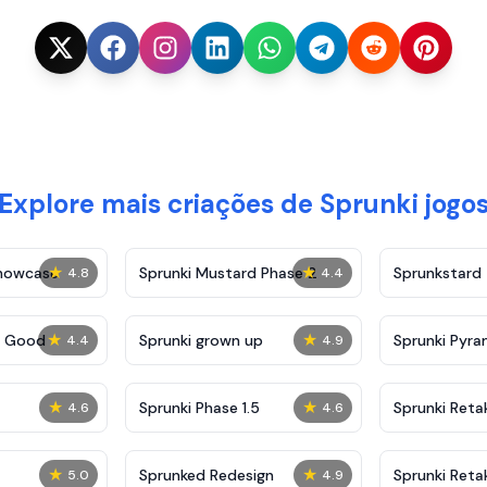
Explore mais criações de Sprunki jogo
★
★
Showcase
Sprunki Mustard Phase 2
Sprunkstard
4.8
4.4
★
★
c Good
Sprunki grown up
Sprunki Pyra
4.4
4.9
★
★
Sprunki Phase 1.5
Sprunki Reta
4.6
4.6
★
★
Sprunked Redesign
Sprunki Reta
5.0
4.9