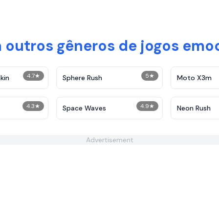
 outros gêneros de jogos emo
4.7
★
5
★
kin
Sphere Rush
Moto X3m
4.3
★
4.9
★
Space Waves
Neon Rush
Advertisement