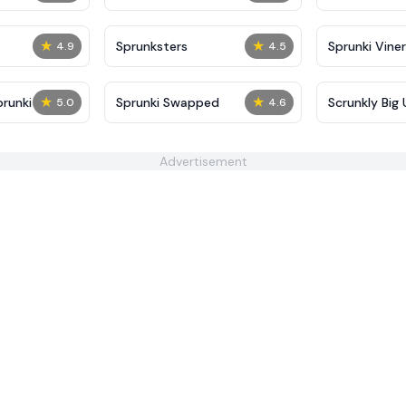
★
★
Sprunksters
Sprunki Viner
4.9
4.5
★
★
prunki
Sprunki Swapped
Scrunkly Big
5.0
4.6
Advertisement