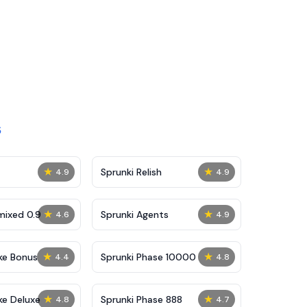
s
★
★
Sprunki Relish
4.9
4.9
★
★
mixed 0.9
Sprunki Agents
4.6
4.9
★
★
ke Bonus
Sprunki Phase 10000
4.4
4.8
★
★
ke Deluxe
Sprunki Phase 888
4.8
4.7