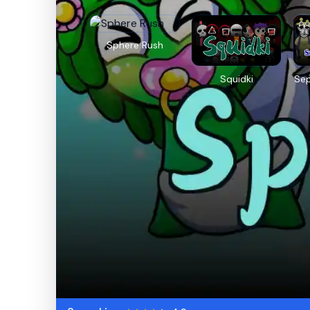
Sphere Rush
Squidki
Se