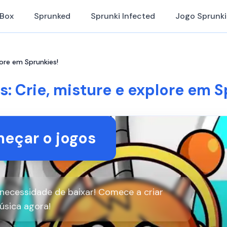
iBox
Sprunked
Sprunki Infected
Jogo Sprunki
lore em Sprunkies!
s: Crie, misture e explore em S
eçar o jogos
 necessidade de baixar! Comece a criar
úsica agora!