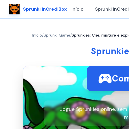
Sprunki InCrediBox
Início
Sprunki InCred
Início
/
Sprunki Game
/
Sprunkies: Crie, misture e exp
Sprunkie
Com
Jogue Sprunkies online, sem
m