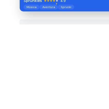
Sprunkies
4.9
Música
Aventura
Sprunki