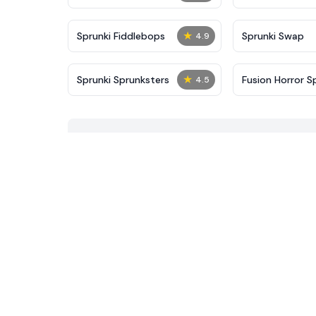
★
Sprunki Fiddlebops
Sprunki Swap
4.9
★
Sprunki Sprunksters
Fusion Horror S
4.5