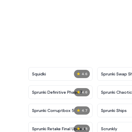
★
Squidki
Sprunki Swap 
4.6
★
Sprunki Definitive Phase 7
Sprunki Chaoti
4.6
★
Sprunki Corruptbox 5
Sprunki Ships
4.7
★
Sprunki Retake Final Update
Scrunkly
4.8