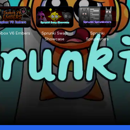
pbox V6 Embers
Sprunki Swap
Sprunki
Showcase
Sprunksters