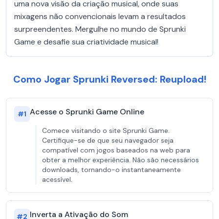
uma nova visão da criação musical, onde suas
mixagens não convencionais levam a resultados
surpreendentes. Mergulhe no mundo de Sprunki
Game e desafie sua criatividade musical!
Como Jogar Sprunki Reversed: Reupload!
Acesse o Sprunki Game Online
#
1
Comece visitando o site Sprunki Game.
Certifique-se de que seu navegador seja
compatível com jogos baseados na web para
obter a melhor experiência. Não são necessários
downloads, tornando-o instantaneamente
acessível.
Inverta a Ativação do Som
#
2