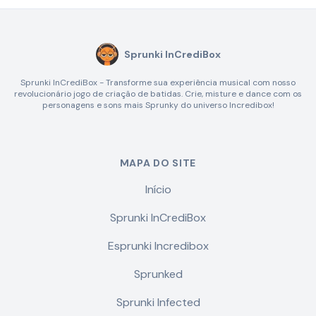
Sprunki InCrediBox
Sprunki InCrediBox - Transforme sua experiência musical com nosso
revolucionário jogo de criação de batidas. Crie, misture e dance com os
personagens e sons mais Sprunky do universo Incredibox!
MAPA DO SITE
Início
Sprunki InCrediBox
Esprunki Incredibox
Sprunked
Sprunki Infected