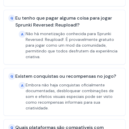
Eu tenho que pagar alguma coisa para jogar
Q
Sprunki Reversed: Reupload!?
Não há monetização conhecida para Sprunki
A
Reversed: Reupload!. É provavelmente gratuito
para jogar como um mod da comunidade,
permitindo que todos desfrutem da experiência
criativa.
Existem conquistas ou recompensas no jogo?
Q
Embora não haja conquistas oficialmente
A
documentadas, desbloquear combinações de
som e efeitos visuais especiais pode ser visto
como recompensas informais para sua
criatividade.
Quais plataformas são compatíveis com
Q