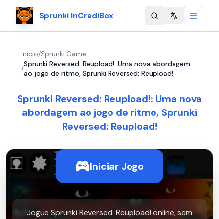
Sprunki InCrediBox
Change langu
Início
/
Sprunki Game
Sprunki Reversed: Reupload!: Uma nova abordagem
/
ao jogo de ritmo, Sprunki Reversed: Reupload!
Sprunki Reversed: Reupload!: Uma nova
abordagem ao jogo de ritmo, Sprunki
Reversed: Reupload!
Iniciar Jogo
Jogue Sprunki Reversed: Reupload! online, sem