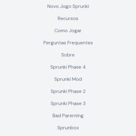
Novo Jogo Sprunki
Recursos
Como Jogar
Perguntas Frequentes
Sobre
Sprunki Phase 4
Sprunki Mod
Sprunki Phase 2
Sprunki Phase 3
Bad Parenting
Sprunbox