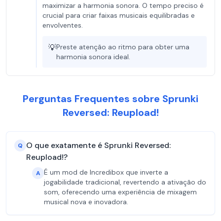
maximizar a harmonia sonora. O tempo preciso é
crucial para criar faixas musicais equilibradas e
envolventes.
💡
Preste atenção ao ritmo para obter uma
harmonia sonora ideal.
Perguntas Frequentes sobre Sprunki
Reversed: Reupload!
O que exatamente é Sprunki Reversed:
Q
Reupload!?
É um mod de Incredibox que inverte a
A
jogabilidade tradicional, revertendo a ativação do
som, oferecendo uma experiência de mixagem
musical nova e inovadora.