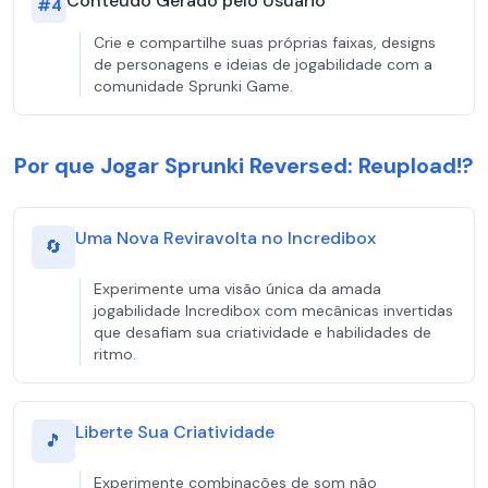
Conteúdo Gerado pelo Usuário
#
4
Crie e compartilhe suas próprias faixas, designs
de personagens e ideias de jogabilidade com a
comunidade Sprunki Game.
Por que Jogar Sprunki Reversed: Reupload!?
Uma Nova Reviravolta no Incredibox
🔄
Experimente uma visão única da amada
jogabilidade Incredibox com mecânicas invertidas
que desafiam sua criatividade e habilidades de
ritmo.
Liberte Sua Criatividade
🎵
Experimente combinações de som não