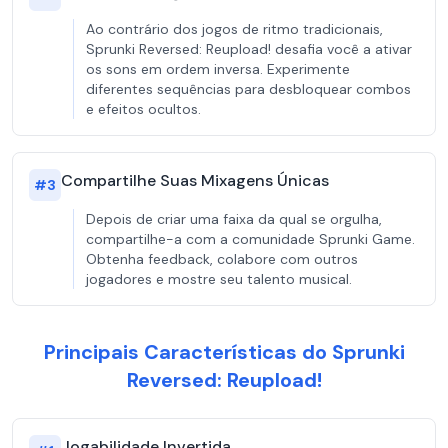
Ao contrário dos jogos de ritmo tradicionais,
Sprunki Reversed: Reupload! desafia você a ativar
os sons em ordem inversa. Experimente
diferentes sequências para desbloquear combos
e efeitos ocultos.
Compartilhe Suas Mixagens Únicas
#
3
Depois de criar uma faixa da qual se orgulha,
compartilhe-a com a comunidade Sprunki Game.
Obtenha feedback, colabore com outros
jogadores e mostre seu talento musical.
Principais Características do Sprunki
Reversed: Reupload!
Jogabilidade Invertida