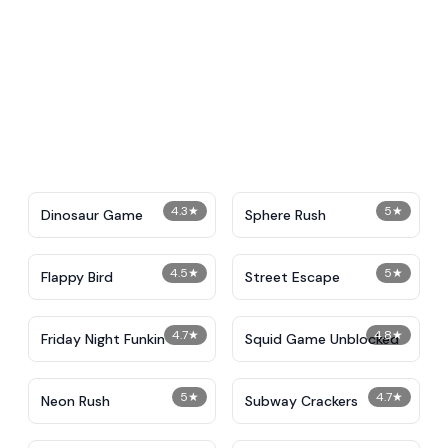
4.3
★
5
★
Dinosaur Game
Sphere Rush
4.5
★
5
★
Flappy Bird
Street Escape
4.7
★
4.8
★
Friday Night Funkin
Squid Game Unblocked
5
★
4.7
★
Neon Rush
Subway Crackers