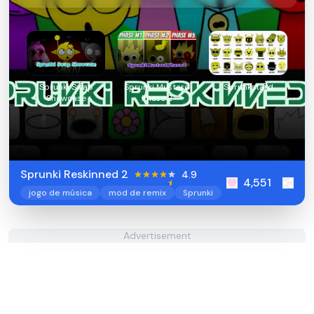
Sprunki Swap
Sprunki Mustard
Sprunkstard
Showcase
Phase 2
Sprunki Reskinned 2
4.9
4,551
jogo de música
mod de remix
Sprunki
Advertisement