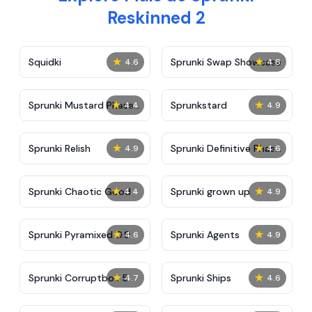
Reskinned 2
★
★
Squidki
Sprunki Swap Showcase
4.6
4.8
★
★
Sprunki Mustard Phase
Sprunkstard
4.4
4.9
2
★
★
Sprunki Relish
Sprunki Definitive Phase
4.9
4.6
7
★
★
Sprunki Chaotic Good
Sprunki grown up
4.4
4.9
★
★
Sprunki Pyramixed 0.9
Sprunki Agents
4.6
4.9
★
★
Sprunki Corruptbox 5
Sprunki Ships
4.7
4.6