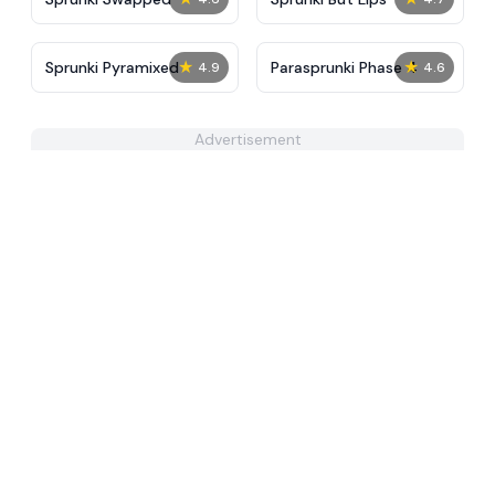
★
★
Sprunki Pyramixed
​Parasprunki Phase 4
4.9
4.6
Advertisement