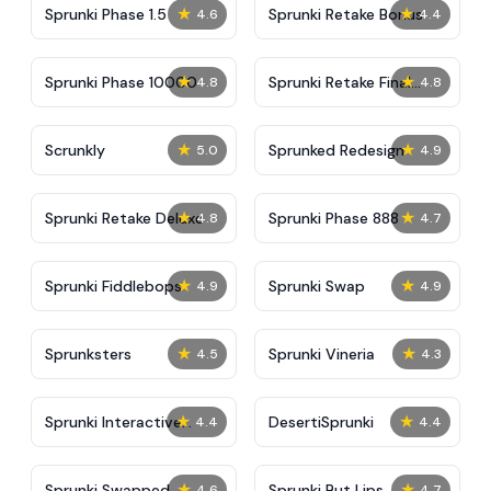
★
★
Sprunki Phase 1.5
Sprunki Retake Bonus
4.6
4.4
★
★
Sprunki Phase 10000
Sprunki Retake Final
4.8
4.8
Update
★
★
Scrunkly
Sprunked Redesign
5.0
4.9
★
★
Sprunki Retake Deluxe
Sprunki Phase 888
4.8
4.7
★
★
Sprunki Fiddlebops
Sprunki Swap
4.9
4.9
★
★
Sprunksters
Sprunki Vineria
4.5
4.3
★
★
Sprunki Interactive
DesertiSprunki
4.4
4.4
Tunner
★
★
Sprunki Swapped
Sprunki But Lips
4.6
4.7