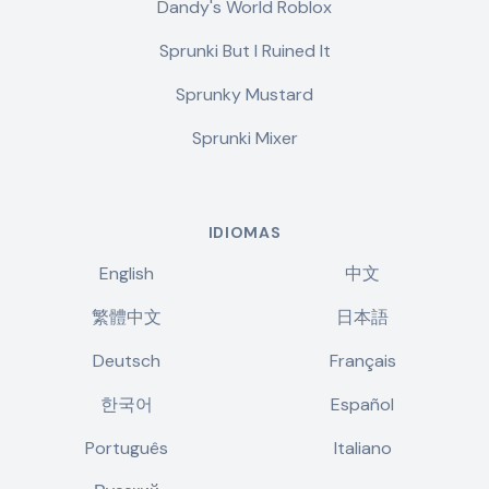
Dandy's World Roblox
Sprunki But I Ruined It
Sprunky Mustard
Sprunki Mixer
IDIOMAS
English
中文
繁體中文
日本語
Deutsch
Français
한국어
Español
Português
Italiano