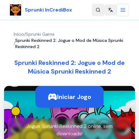
Sprunki InCrediBox
Change langu
Início
/
Sprunki Game
Sprunki Reskinned 2: Jogue o Mod de Música Sprunki
/
Reskinned 2
Sprunki Reskinned 2: Jogue o Mod de
Música Sprunki Reskinned 2
Iniciar Jogo
Jogue Sprunki Reskinned 2 online, sem
downloads!