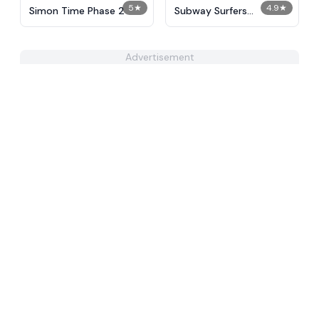
5
★
4.9
★
Simon Time Phase 2
Subway Surfers
Unblocked
Advertisement