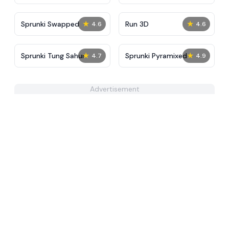
Tunner
★
★
Sprunki Swapped
Run 3D
4.6
4.6
★
★
Sprunki Tung Sahur
Sprunki Pyramixed
4.7
4.9
Advertisement