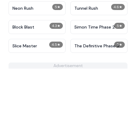
5
★
4.6
★
Neon Rush
Tunnel Rush
4.3
★
5
★
Block Blast
Simon Time Phase 2
4.5
★
5
★
Slice Master
The Definitive Phase 9:
Demolition
Advertisement