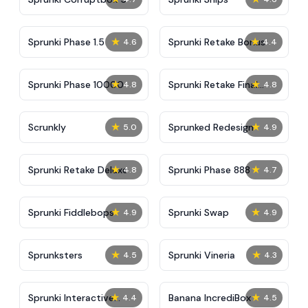
★
★
Sprunki Phase 1.5
Sprunki Retake Bonus
4.6
4.4
★
★
Sprunki Phase 10000
Sprunki Retake Final
4.8
4.8
Update
★
★
Scrunkly
Sprunked Redesign
5.0
4.9
★
★
Sprunki Retake Deluxe
Sprunki Phase 888
4.8
4.7
★
★
Sprunki Fiddlebops
Sprunki Swap
4.9
4.9
★
★
Sprunksters
Sprunki Vineria
4.5
4.3
★
★
Sprunki Interactive
Banana IncrediBox
4.4
4.5