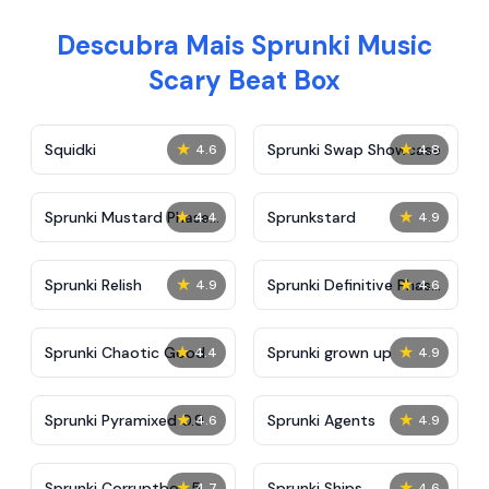
Descubra Mais Sprunki Music
Scary Beat Box
★
★
Squidki
Sprunki Swap Showcase
4.6
4.8
★
★
Sprunki Mustard Phase
Sprunkstard
4.4
4.9
2
★
★
Sprunki Relish
Sprunki Definitive Phase
4.9
4.6
7
★
★
Sprunki Chaotic Good
Sprunki grown up
4.4
4.9
★
★
Sprunki Pyramixed 0.9
Sprunki Agents
4.6
4.9
★
★
Sprunki Corruptbox 5
Sprunki Ships
4.7
4.6