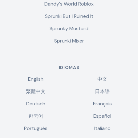
Dandy's World Roblox
Sprunki But I Ruined It
Sprunky Mustard
Sprunki Mixer
IDIOMAS
English
中文
繁體中文
日本語
Deutsch
Français
한국어
Español
Português
Italiano