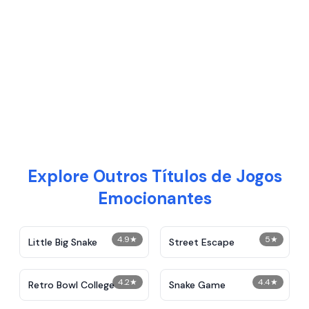
Explore Outros Títulos de Jogos
Emocionantes
4.9
★
5
★
Little Big Snake
Street Escape
4.2
★
4.4
★
Retro Bowl College
Snake Game