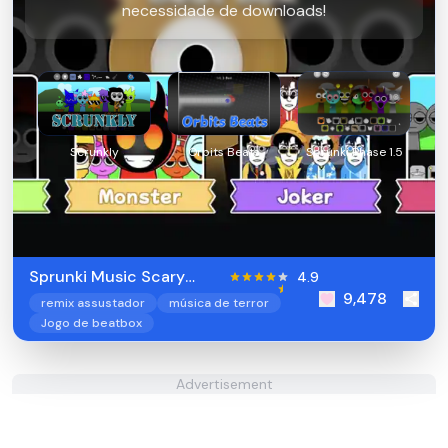
necessidade de downloads!
Scrunkly
Orbits Beats
Sprunki Phase 1.5
Sprunki Music Scary
4.9
9,478
Beat Box
remix assustador
música de terror
Jogo de beatbox
Advertisement