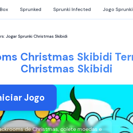
iBox
Sprunked
Sprunki Infected
Jogo Sprunki
rs: Jogar Sprunki Christmas Skibidi
ms Christmas Skibidi Ter
Christmas Skibidi
niciar Jogo
ackrooms de Christmas, colete moedas e