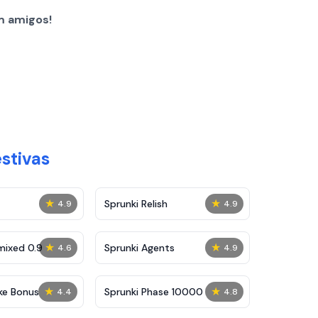
m amigos!
stivas
★
★
Sprunki Relish
4.9
4.9
★
★
mixed 0.9
Sprunki Agents
4.6
4.9
★
★
ke Bonus
Sprunki Phase 10000
4.4
4.8