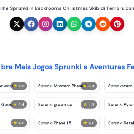
lhe Sprunki in Backrooms Christmas Skibidi Terrors co
bra Mais Jogos Sprunki e Aventuras Fe
★
★
Showcase
Sprunki Mustard Phase 2
Sprunkstard
4.8
4.4
★
★
c Good
Sprunki grown up
Sprunki Pyra
4.4
4.9
★
★
Sprunki Phase 1.5
Sprunki Reta
4.6
4.6