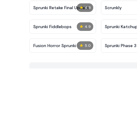
★
Sprunki Retake Final Update
Scrunkly
4.8
★
Sprunki Fiddlebops
Sprunki Katchu
4.9
★
Fusion Horror Sprunki
Sprunki Phase 3 
5.0