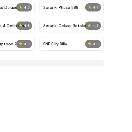
★
★
ke Deluxe
Sprunki Phase 888
4.8
4.7
★
★
 4 Definitive
Sprunki Deluxe Retake
4.8
4.4
★
★
uptbox 2
FNF Silly Billy
4.9
4.6