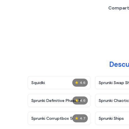
Comparti
Descu
★
Squidki
Sprunki Swap 
4.6
★
Sprunki Definitive Phase 7
Sprunki Chaoti
4.6
★
Sprunki Corruptbox 5
Sprunki Ships
4.7