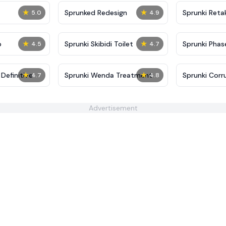
★
★
Sprunked Redesign
Sprunki Reta
5.0
4.9
★
★
p
Sprunki Skibidi Toilet
Sprunki Phase
4.5
4.7
★
★
Definitive
Sprunki Wenda Treatment
Sprunki Corr
4.7
4.8
Advertisement