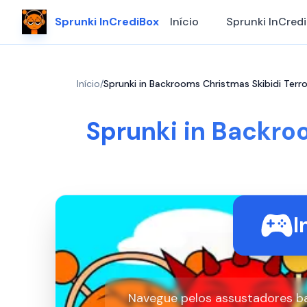
Sprunki InCrediBox
Início
Sprunki InCred
Início
/
Sprunki in Backrooms Christmas Skibidi Terro
Sprunki in Backroo
I
Navegue pelos assustadores b