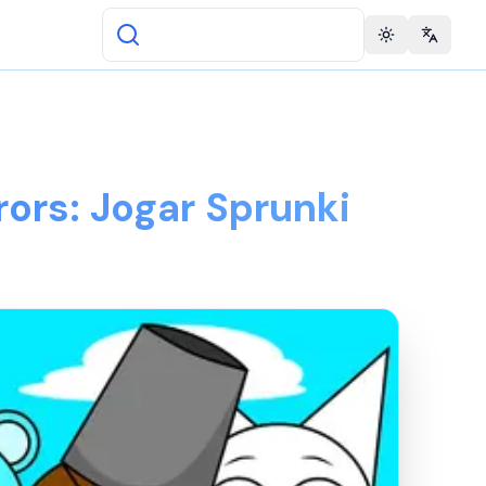
Toggle theme
Change 
rors: Jogar Sprunki