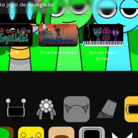
te jogo de navegador
Squidki
Stickman Empires
Sprunki Hyper
Shifted