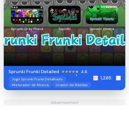
Sprunki Gray Phase
Squidki
Sprunki Vineria
2
Sprunki Frunki Detailed
4.6
1,285
Jogo Sprunki Frunki Detalhado
Misturador de Música
Criador de Batidas
Advertisement