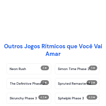
Outros Jogos Rítmicos que Você Vai
Amar
5
★
5
★
Neon Rush
Simon Time Phase 2
5
★
4.9
★
The Definitive Phase 9:
Spruted Remastered
Demolition
Alternative Phase 2
4.5
★
4.9
★
Skrunchy Phase 3
Sphelpki Phase 3