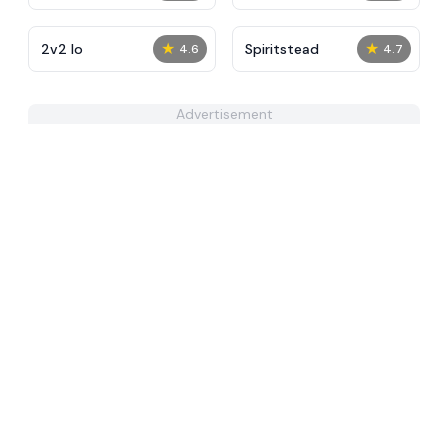
★
★
2v2 Io
Spiritstead
4.6
4.7
Advertisement