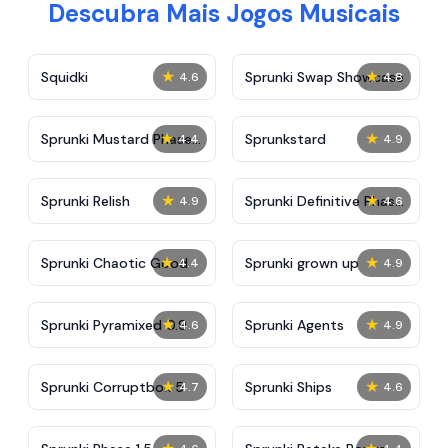
Descubra Mais Jogos Musicais
★
★
Squidki
Sprunki Swap Showcase
4.6
4.8
★
★
Sprunki Mustard Phase
Sprunkstard
4.4
4.9
2
★
★
Sprunki Relish
Sprunki Definitive Phase
4.9
4.6
7
★
★
Sprunki Chaotic Good
Sprunki grown up
4.4
4.9
★
★
Sprunki Pyramixed 0.9
Sprunki Agents
4.6
4.9
★
★
Sprunki Corruptbox 5
Sprunki Ships
4.7
4.6