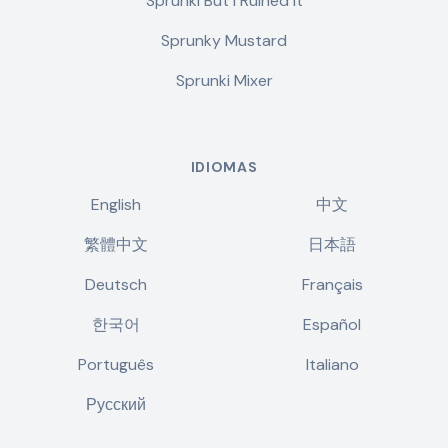
Sprunki But I Ruined It
Sprunky Mustard
Sprunki Mixer
IDIOMAS
English
中文
繁體中文
日本語
Deutsch
Français
한국어
Español
Português
Italiano
Русский