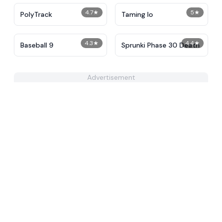
4.7
★
5
★
PolyTrack
Taming Io
4.3
★
4.4
★
Baseball 9
Sprunki Phase 30 Death
Advertisement