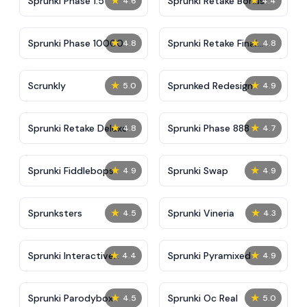
★
★
Sprunki Phase 1.5
Sprunki Retake Bonus
4.6
4.4
★
★
Sprunki Phase 10000
Sprunki Retake Final
4.8
4.8
Update
★
★
Scrunkly
Sprunked Redesign
5.0
4.9
★
★
Sprunki Retake Deluxe
Sprunki Phase 888
4.8
4.7
★
★
Sprunki Fiddlebops
Sprunki Swap
4.9
4.9
★
★
Sprunksters
Sprunki Vineria
4.5
4.3
★
★
Sprunki Interactive
Sprunki Pyramixed
4.4
4.9
Tunner
★
★
Sprunki Parodybox
Sprunki Oc Real
4.5
5.0