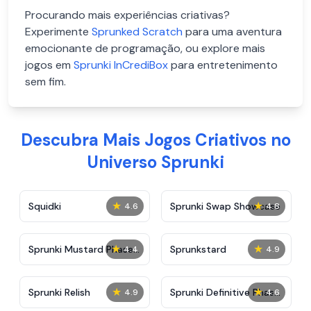
Procurando mais experiências criativas?
Experimente
Sprunked Scratch
para uma aventura
emocionante de programação, ou explore mais
jogos em
Sprunki InCrediBox
para entretenimento
sem fim.
Descubra Mais Jogos Criativos no
Universo Sprunki
★
★
Squidki
Sprunki Swap Showcase
4.6
4.8
★
★
Sprunki Mustard Phase
Sprunkstard
4.4
4.9
2
★
★
Sprunki Relish
Sprunki Definitive Phase
4.9
4.6
7