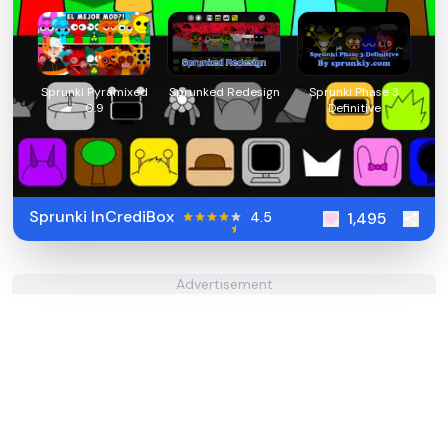
Sprunki Pyramixed
Sprunked Redesign
Sprunki Phase 3
0.9
Definitive
Sprunki InCrediBox
4.5
1,495
Advertisement