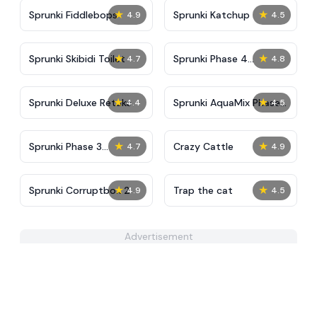
★
★
Sprunki Fiddlebops
Sprunki Katchup
4.9
4.5
★
★
Sprunki Skibidi Toilet
Sprunki Phase 4
4.7
4.8
Definitive
★
★
Sprunki Deluxe Retake
Sprunki AquaMix Phase
4.4
4.5
4
★
★
Sprunki Phase 3
Crazy Cattle
4.7
4.9
Definitive
★
★
Sprunki Corruptbox 2
Trap the cat
4.9
4.5
Advertisement