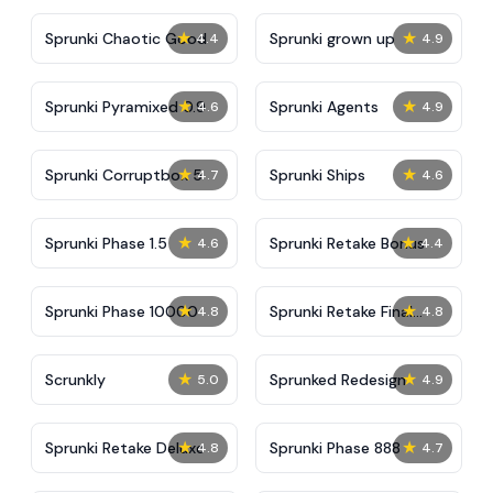
★
★
Sprunki Chaotic Good
Sprunki grown up
4.4
4.9
★
★
Sprunki Pyramixed 0.9
Sprunki Agents
4.6
4.9
★
★
Sprunki Corruptbox 5
Sprunki Ships
4.7
4.6
★
★
Sprunki Phase 1.5
Sprunki Retake Bonus
4.6
4.4
★
★
Sprunki Phase 10000
Sprunki Retake Final
4.8
4.8
Update
★
★
Scrunkly
Sprunked Redesign
5.0
4.9
★
★
Sprunki Retake Deluxe
Sprunki Phase 888
4.8
4.7