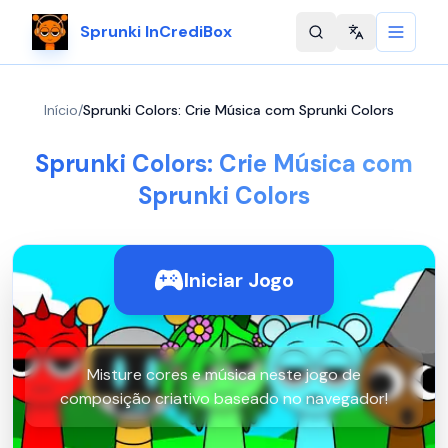
Sprunki InCrediBox
Change langu
Início
/
Sprunki Colors: Crie Música com Sprunki Colors
Sprunki Colors: Crie Música com
Sprunki Colors
Iniciar Jogo
Misture cores e música neste jogo de
composição criativo baseado no navegador!