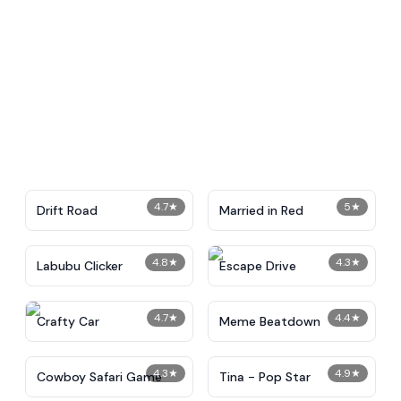
4.7
★
5
★
Drift Road
Married in Red
4.8
★
4.3
★
Labubu Clicker
Escape Drive
4.7
★
4.4
★
Crafty Car
Meme Beatdown
4.3
★
4.9
★
Cowboy Safari Game
Tina - Pop Star