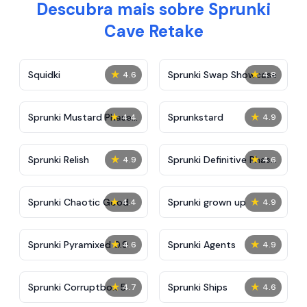
Descubra mais sobre Sprunki
Cave Retake
★
★
Squidki
Sprunki Swap Showcase
4.6
4.8
★
★
Sprunki Mustard Phase
Sprunkstard
4.4
4.9
2
★
★
Sprunki Relish
Sprunki Definitive Phase
4.9
4.6
7
★
★
Sprunki Chaotic Good
Sprunki grown up
4.4
4.9
★
★
Sprunki Pyramixed 0.9
Sprunki Agents
4.6
4.9
★
★
Sprunki Corruptbox 5
Sprunki Ships
4.7
4.6