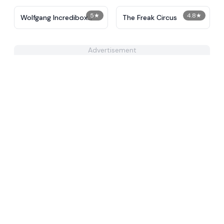
5
★
4.8
★
Wolfgang Incredibox
The Freak Circus
Mod
Advertisement