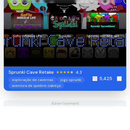
Soflo Wheelie Life
Squidki
Sprunki Incredibast
Sprunki Cave Retake
4.3
5,425
exploração de cavernas
jogo sprunki
aventura de quebra-cabeça
Advertisement