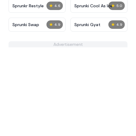
★
★
Sprunkr Restyle
Sprunki Cool As Ice
4.6
5.0
★
★
Sprunki Swap
Sprunki Gyat
4.9
4.9
Advertisement