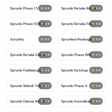
★
★
Sprunki Phase 1.5
Sprunki Retake Bonus
4.6
4.4
★
★
Sprunki Phase 10000
Sprunki Retake Final
4.8
4.8
Update
★
★
Scrunkly
Sprunked Redesign
5.0
4.9
★
★
Sprunki Retake Deluxe
Sprunki Phase 888
4.8
4.7
★
★
Sprunki Fiddlebops
Sprunki Katchup
4.9
4.5
★
★
Sprunki Skibidi Toilet
Sprunki Phase 4
4.7
4.8
Definitive
★
★
Sprunki Deluxe Retake
Sprunki Incredibast
4.4
4.5