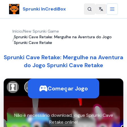
Sprunki InCrediBox
Change langu
Início
/
New Sprunki Game
Sprunki Cave Retake: Mergulhe na Aventura do Jogo
/
Sprunki Cave Retake
Sprunki Cave Retake: Mergulhe na Aventura
do Jogo Sprunki Cave Retake
Começar Jogo
Não é necessário download, jogue Sprunki Cave
Retake online!