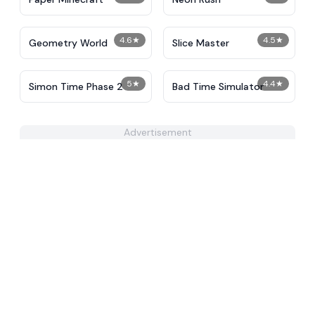
4.6
★
4.5
★
Geometry World
Slice Master
5
★
4.4
★
Simon Time Phase 2
Bad Time Simulator
Advertisement