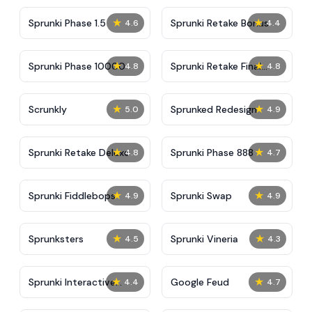
★
★
Sprunki Phase 1.5
Sprunki Retake Bonus
4.6
4.4
★
★
Sprunki Phase 10000
Sprunki Retake Final
4.8
4.8
Update
★
★
Scrunkly
Sprunked Redesign
5.0
4.9
★
★
Sprunki Retake Deluxe
Sprunki Phase 888
4.8
4.7
★
★
Sprunki Fiddlebops
Sprunki Swap
4.9
4.9
★
★
Sprunksters
Sprunki Vineria
4.5
4.3
★
★
Sprunki Interactive
Google Feud
4.4
4.7
Tunner