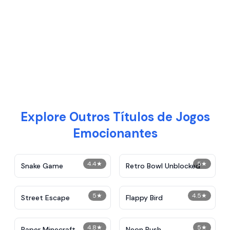
Explore Outros Títulos de Jogos
Emocionantes
4.4
★
5
★
Snake Game
Retro Bowl Unblocked
5
★
4.5
★
Street Escape
Flappy Bird
4.8
★
5
★
Paper Minecraft
Neon Rush