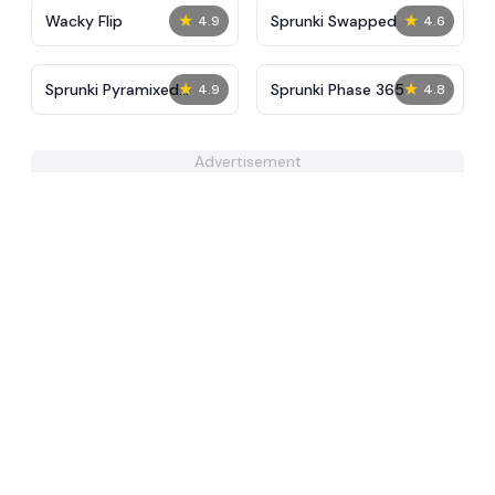
★
★
Wacky Flip
Sprunki Swapped
4.9
4.6
★
★
Sprunki Pyramixed
Sprunki Phase 365
4.9
4.8
Human Edition
Advertisement