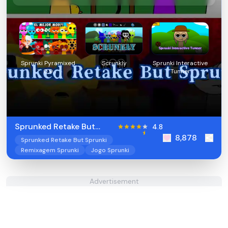
Sprunki Pyramixed
Scrunkly
Sprunki Interactive
0.9
Tunner
Sprunked Retake But
4.8
8,878
Sprunki
Sprunked Retake But Sprunki
Remixagem Sprunki
Jogo Sprunki
Advertisement