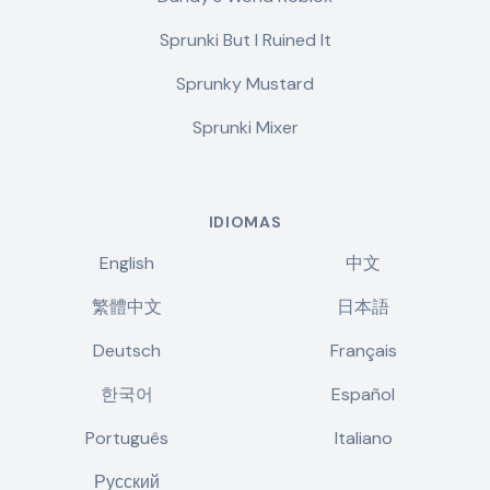
Sprunki But I Ruined It
Sprunky Mustard
Sprunki Mixer
IDIOMAS
English
中文
繁體中文
日本語
Deutsch
Français
한국어
Español
Português
Italiano
Русский