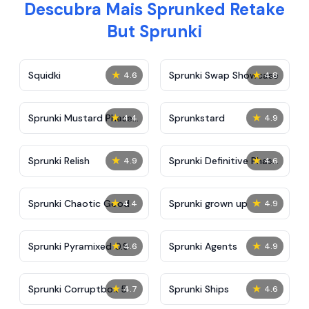
Descubra Mais Sprunked Retake
But Sprunki
★
★
Squidki
Sprunki Swap Showcase
4.6
4.8
★
★
Sprunki Mustard Phase
Sprunkstard
4.4
4.9
2
★
★
Sprunki Relish
Sprunki Definitive Phase
4.9
4.6
7
★
★
Sprunki Chaotic Good
Sprunki grown up
4.4
4.9
★
★
Sprunki Pyramixed 0.9
Sprunki Agents
4.6
4.9
★
★
Sprunki Corruptbox 5
Sprunki Ships
4.7
4.6