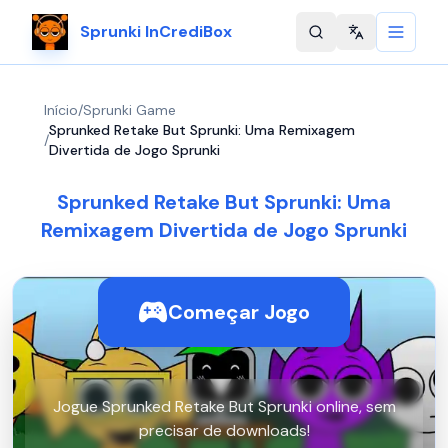
Sprunki InCrediBox
Change langu
Início
/
Sprunki Game
Sprunked Retake But Sprunki: Uma Remixagem
/
Divertida de Jogo Sprunki
Sprunked Retake But Sprunki: Uma
Remixagem Divertida de Jogo Sprunki
Começar Jogo
Jogue Sprunked Retake But Sprunki online, sem
precisar de downloads!