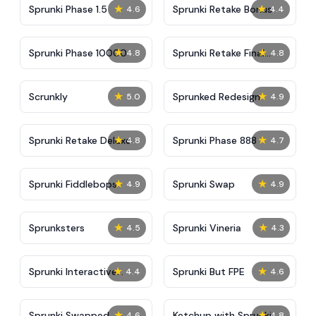
★
★
Sprunki Phase 1.5
Sprunki Retake Bonus
4.6
4.4
★
★
Sprunki Phase 10000
Sprunki Retake Final
4.8
4.8
Update
★
★
Scrunkly
Sprunked Redesign
5.0
4.9
★
★
Sprunki Retake Deluxe
Sprunki Phase 888
4.8
4.7
★
★
Sprunki Fiddlebops
Sprunki Swap
4.9
4.9
★
★
Sprunksters
Sprunki Vineria
4.5
4.3
★
★
Sprunki Interactive
Sprunki But FPE
4.4
4.6
Tunner
★
★
Sprunki Swapped
Ketchup with Sprunki:
4.6
4.8