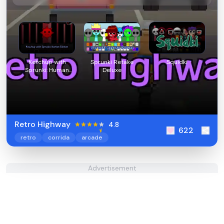
Ketchup with
Sprunki Retake
Squidki
Sprunki: Human
Deluxe
Edition
Retro Highway
4.8
622
retro
corrida
arcade
Advertisement