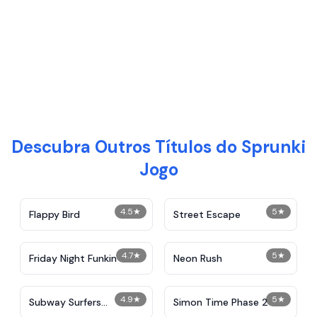
Descubra Outros Títulos do Sprunki
Jogo
4.5
★
5
★
Flappy Bird
Street Escape
4.7
★
5
★
Friday Night Funkin
Neon Rush
4.9
★
5
★
Subway Surfers
Simon Time Phase 2
Unblocked