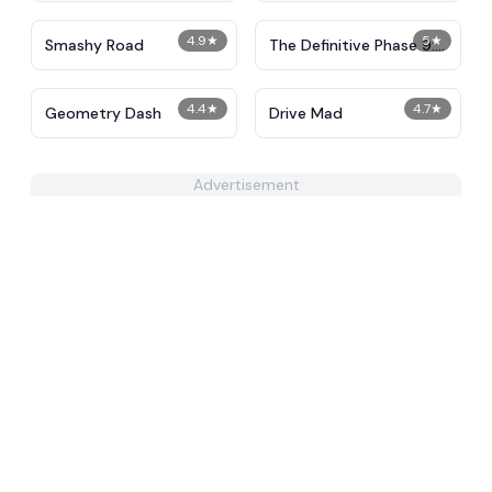
4.9
★
5
★
Smashy Road
The Definitive Phase 9:
Demolition
4.4
★
4.7
★
Geometry Dash
Drive Mad
Advertisement