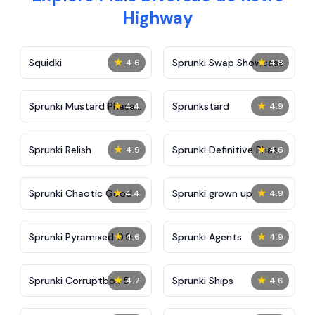
Highway
★
★
Squidki
Sprunki Swap Showcase
4.6
4.8
★
★
Sprunki Mustard Phase
Sprunkstard
4.4
4.9
2
★
★
Sprunki Relish
Sprunki Definitive Phase
4.9
4.6
7
★
★
Sprunki Chaotic Good
Sprunki grown up
4.4
4.9
★
★
Sprunki Pyramixed 0.9
Sprunki Agents
4.6
4.9
★
★
Sprunki Corruptbox 5
Sprunki Ships
4.7
4.6