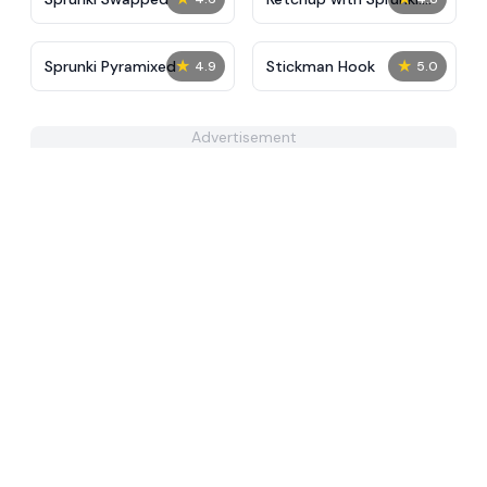
Human Edition
★
★
Sprunki Pyramixed
Stickman Hook
4.9
5.0
Advertisement